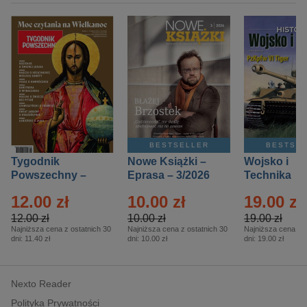
BESTSELLER
BESTSE
Tygodnik
Nowe Książki –
Wojsko i
Powszechny –
Eprasa – 3/2026
Technika
Eprasa – 14/2026
Historia – E
12.00 zł
10.00 zł
19.00 zł
– 2/2026
12.00 zł
10.00 zł
19.00 zł
Najniższa cena z ostatnich 30
Najniższa cena z ostatnich 30
Najniższa cena z o
dni:
11.40 zł
dni:
10.00 zł
dni:
19.00 zł
Nexto Reader
Polityka Prywatności