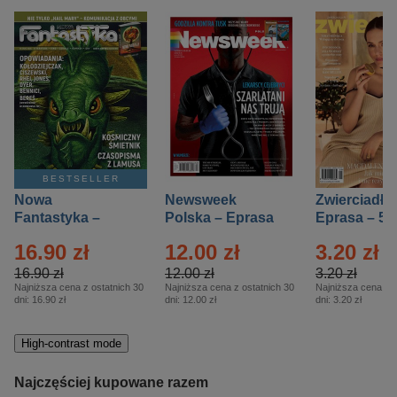
BESTSELLER
Nowa
Newsweek
Zwierciadło
Fantastyka –
Polska – Eprasa
Eprasa – 5/
Eprasa – 5/2026
– 13/2026
16.90 zł
12.00 zł
3.20 zł
16.90 zł
12.00 zł
3.20 zł
Najniższa cena z ostatnich 30
Najniższa cena z ostatnich 30
Najniższa cena z o
dni:
16.90 zł
dni:
12.00 zł
dni:
3.20 zł
High-contrast mode
Najczęściej kupowane razem