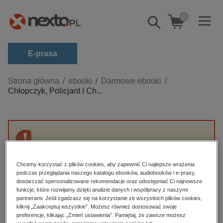
0
Pokaż/schowaj
wyszukiwarkę
E-prasa
Kategorie
Strona główna
ebooki
Darmowe ebooki
Chłopczyk, Policjant I Ch...
Zobacz wszystkie E-prasa
budownictwo, aranżacja wnętrz
biznesowe, branżowe, gospodarka
Przepraszamy, ale produkt „Chłopczyk,
darmowe wydania
Policjant I Chińczycy” nie jest dostępny.
dzienniki
Chcemy korzystać z plików cookies, aby zapewnić Ci najlepsze wrażenia
podczas przeglądania naszego katalogu ebooków, audiobooków i e-prasy,
edukacja
dostarczać spersonalizowane rekomendacje oraz udostępniać Ci najnowsze
High-contrast mode
funkcje, które rozwijamy dzięki analizie danych i współpracy z naszymi
hobby, sport, rozrywka
partnerami. Jeśli zgadzasz się na korzystanie ze wszystkich plików cookies,
Polecane
kliknij „Zaakceptuj wszystkie”. Możesz również dostosować swoje
komputery, internet, technologie, informatyka
preferencje, klikając „Zmień ustawienia”. Pamiętaj, że zawsze możesz