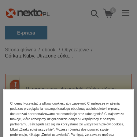
0
Pokaż/schowaj
wyszukiwarkę
E-prasa
Kategorie
Strona główna
ebooki
Obyczajowe
Córka z Kuby. Utracone córki....
Zobacz wszystkie E-prasa
budownictwo, aranżacja wnętrz
biznesowe, branżowe, gospodarka
Przepraszamy, ale produkt „Córka z Kuby.
darmowe wydania
Utracone córki. Tom 2” nie jest dostępny.
dzienniki
Chcemy korzystać z plików cookies, aby zapewnić Ci najlepsze wrażenia
podczas przeglądania naszego katalogu ebooków, audiobooków i e-prasy,
edukacja
High-contrast mode
dostarczać spersonalizowane rekomendacje oraz udostępniać Ci najnowsze
hobby, sport, rozrywka
funkcje, które rozwijamy dzięki analizie danych i współpracy z naszymi
partnerami. Jeśli zgadzasz się na korzystanie ze wszystkich plików cookies,
Polecane
komputery, internet, technologie, informatyka
kliknij „Zaakceptuj wszystkie”. Możesz również dostosować swoje
preferencje, klikając „Zmień ustawienia”. Pamiętaj, że zawsze możesz