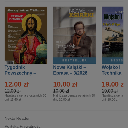
BESTSELLER
BESTSE
Tygodnik
Nowe Książki –
Wojsko i
Powszechny –
Eprasa – 3/2026
Technika
Eprasa – 14/2026
Historia – E
12.00 zł
10.00 zł
19.00 zł
– 2/2026
12.00 zł
10.00 zł
19.00 zł
Najniższa cena z ostatnich 30
Najniższa cena z ostatnich 30
Najniższa cena z o
dni:
11.40 zł
dni:
10.00 zł
dni:
19.00 zł
Nexto Reader
Polityka Prywatności