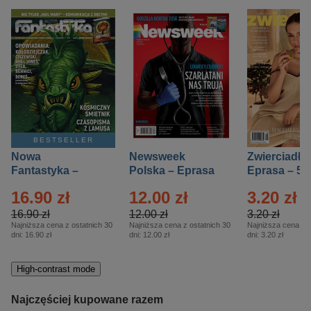
BESTSELLER
Nowa
Newsweek
Zwierciadło
Fantastyka –
Polska – Eprasa
Eprasa – 5/
Eprasa – 5/2026
– 13/2026
16.90 zł
12.00 zł
3.20 zł
16.90 zł
12.00 zł
3.20 zł
Najniższa cena z ostatnich 30
Najniższa cena z ostatnich 30
Najniższa cena z o
dni:
16.90 zł
dni:
12.00 zł
dni:
3.20 zł
High-contrast mode
Najczęściej kupowane razem