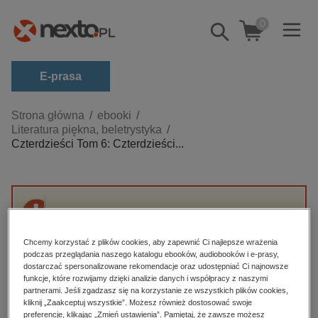
0
Pokaż/schowaj
wyszukiwarkę
E-prasa
Kategorie
Strona główna
ebooki
Literatura piękna, beletrystyka
Zobacz wszystkie E-prasa
Czterdzieści Tom 6: Czterdzieści...
budownictwo, aranżacja wnętrz
biznesowe, branżowe, gospodarka
darmowe wydania
Przepraszamy, ale produkt „Czterdzieści Tom
dzienniki
6: Czterdzieści dni do świąt” nie jest dostępny.
Chcemy korzystać z plików cookies, aby zapewnić Ci najlepsze wrażenia
edukacja
podczas przeglądania naszego katalogu ebooków, audiobooków i e-prasy,
dostarczać spersonalizowane rekomendacje oraz udostępniać Ci najnowsze
High-contrast mode
hobby, sport, rozrywka
funkcje, które rozwijamy dzięki analizie danych i współpracy z naszymi
partnerami. Jeśli zgadzasz się na korzystanie ze wszystkich plików cookies,
komputery, internet, technologie, informatyka
kliknij „Zaakceptuj wszystkie”. Możesz również dostosować swoje
Polecane
preferencje, klikając „Zmień ustawienia”. Pamiętaj, że zawsze możesz