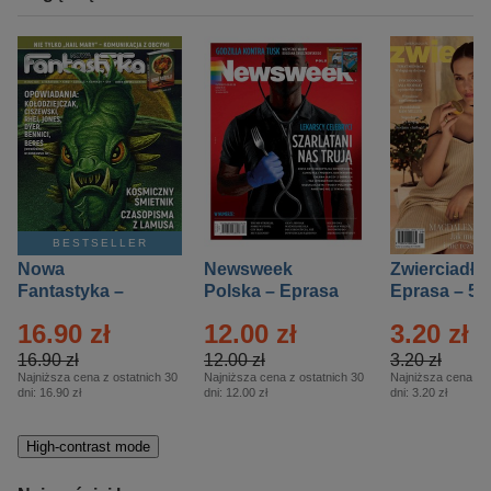
BESTSELLER
Nowa
Newsweek
Zwierciadło
Fantastyka –
Polska – Eprasa
Eprasa – 5/
Eprasa – 5/2026
– 13/2026
16.90 zł
12.00 zł
3.20 zł
16.90 zł
12.00 zł
3.20 zł
Najniższa cena z ostatnich 30
Najniższa cena z ostatnich 30
Najniższa cena z o
dni:
16.90 zł
dni:
12.00 zł
dni:
3.20 zł
High-contrast mode