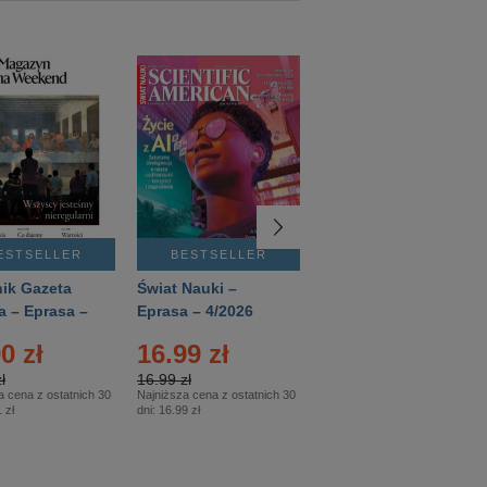
ESTSELLER
BESTSELLER
BESTSELLER
ik Gazeta
Świat Nauki –
Mówią Wieki –
a – Eprasa –
Eprasa – 4/2026
Eprasa – 3/2026
26
0 zł
16.99 zł
12.50 zł
ł
16.99 zł
12.50 zł
a cena z ostatnich 30
Najniższa cena z ostatnich 30
Najniższa cena z ostatnich 30
 zł
dni:
16.99 zł
dni:
12.50 zł