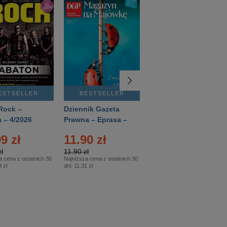
ESTSELLER
BESTSELLER
BESTSELLER
Rock –
Dziennik Gazeta
Świat Wiedzy
 – 4/2026
Prawna – Eprasa –
Historia – Eprasa –
83/2026
2/2026
9 zł
11.90 zł
13.99 zł
ł
11.90 zł
13.99 zł
a cena z ostatnich 30
Najniższa cena z ostatnich 30
Najniższa cena z ostatnich 30
 zł
dni:
11.31 zł
dni:
13.99 zł