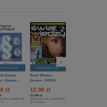
ESTSELLER
BESTSELLER
BESTSELLER
ik Gazeta
Świat Wiedzy –
T3 – Eprasa –
a – Eprasa –
Eprasa – 5/2026
4/2026
26
0 zł
12.99 zł
9.50 zł
ł
12.99 zł
9.50 zł
a cena z ostatnich 30
Najniższa cena z ostatnich 30
Najniższa cena z ostatnich 30
 zł
dni:
12.99 zł
dni:
11.90 zł