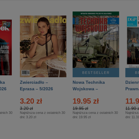
BESTSELLER
B
ka
Zwierciadło –
Nowa Technika
Dzienn
026
Eprasa – 5/2026
Wojskowa –
Prawn
Eprasa – 2/2026
65/20
3.20 zł
19.95 zł
11.9
3.20 zł
19.95 zł
11.90 z
tnich 30
Najniższa cena z ostatnich 30
Najniższa cena z ostatnich 30
Najniższ
dni:
3.20 zł
dni:
19.95 zł
dni:
11.31