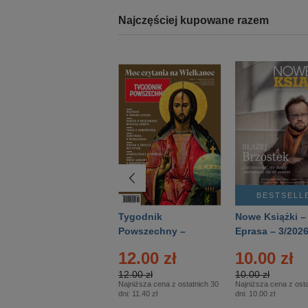
Najczęściej kupowane razem
BESTSELLER
BESTSELL
Technika
Tygodnik
Nowe Książki –
Wojskowa Historia
Powszechny –
Eprasa – 3/202
- Numer specjalny
Eprasa – 14/2026
12.00 zł
10.00 zł
– Eprasa – 2/2026
12.00 zł
10.00 zł
Najniższa cena z ostatnich 30
Najniższa cena z osta
dni:
11.40 zł
dni:
10.00 zł