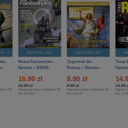
ER
BESTSELLER
BESTSELLER
B
ika
Nowa Fantastyka –
Tygodnik Do
Teraz 
ie
Eprasa – 4/2026
Rzeczy – Eprasa –
Eprasa
rasa
14/2026
16.90 zł
8.90 zł
14.9
16.90 zł
8.90 zł
14.99 z
tnich 30
Najniższa cena z ostatnich 30
Najniższa cena z ostatnich 30
Najniższ
dni:
16.90 zł
dni:
8.90 zł
dni:
14.99