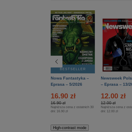
BESTSELLER
BESTSELLER
Deutsch Aktuell –
Nowa Fantastyka –
Newsweek Pols
Eprasa – 2/2026
Eprasa – 5/2026
– Eprasa – 13/2
16.90 zł
12.00 zł
16.90 zł
12.00 zł
Najniższa cena z ostatnich 30
Najniższa cena z osta
dni:
16.90 zł
dni:
12.00 zł
High-contrast mode