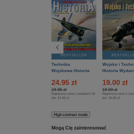
BESTSELLER
BESTSELLER
BESTSELL
Gość Niedzielny -
Technika
Wojsko i Techn
Warszawski –
Wojskowa Historia
Historia Wydan
Eprasa – 14/2026
– Eprasa – 2/2026
Specjalne – Ep
24.95 zł
19.00 zł
– 2/2026
24.95 zł
19.00 zł
Najniższa cena z ostatnich 30
Najniższa cena z osta
dni:
24.95 zł
dni:
19.00 zł
High-contrast mode
Mogą Cię zainteresować