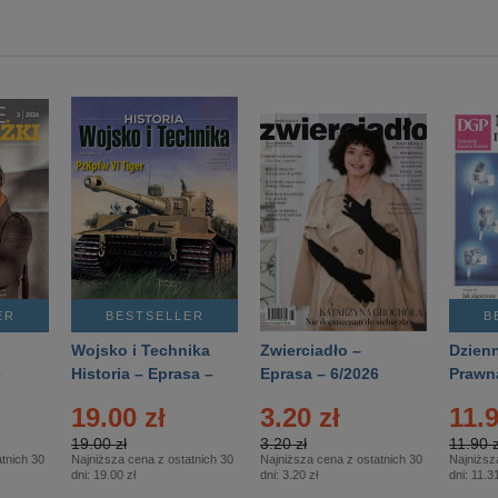
ER
BESTSELLER
B
Wojsko i Technika
Zwierciadło –
Dzienn
6
Historia – Eprasa –
Eprasa – 6/2026
Prawn
2/2026
74/20
19.00 zł
3.20 zł
11.9
19.00 zł
3.20 zł
11.90 z
tnich 30
Najniższa cena z ostatnich 30
Najniższa cena z ostatnich 30
Najniższ
dni:
19.00 zł
dni:
3.20 zł
dni:
11.31