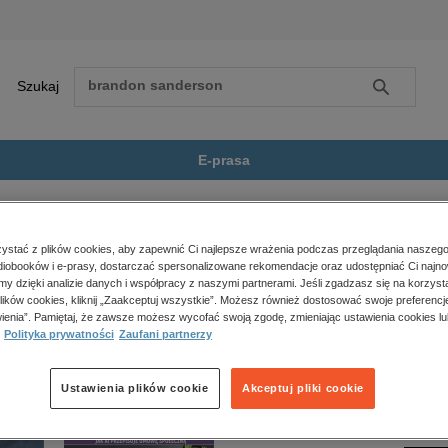
Szukaj
Szukaj
E-prasa
ma Pikowa
Zobacz wszystkie E-prasa
polityka, społeczno-informacyjne
stać z plików cookies, aby zapewnić Ci najlepsze wrażenia podczas przeglądania naszego
iobooków i e-prasy, dostarczać spersonalizowane rekomendacje oraz udostępniać Ci najno
psychologiczne
nie jest dostępny.
amy dzięki analizie danych i współpracy z naszymi partnerami. Jeśli zgadzasz się na korzyst
inne
lików cookies, kliknij „Zaakceptuj wszystkie”. Możesz również dostosować swoje preferencje
popularno-naukowe
ienia”. Pamiętaj, że zawsze możesz wycofać swoją zgodę, zmieniając ustawienia cookies lu
Polityka prywatności
Zaufani partnerzy
historia
zdrowie
religie
Ustawienia plików cookie
Akceptuj pliki cookie