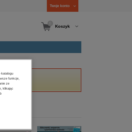
Twoje konto
0
Koszyk
 katalogu
wsze funkcje,
anie ze
, klikając
b