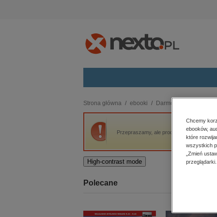
Kategorie
Strona główna
ebooki
Darmowe ebooki
Da
budownictwo, aranżacja wnętrz
Chcemy korzy
ebooków, aud
biznesowe, branżowe, gospodarka
Przepraszamy, ale produkt „Dama Pikowa” 
które rozwij
darmowe wydania
wszystkich p
dzienniki
„Zmień ustaw
High-contrast mode
przeglądarki.
edukacja
hobby, sport, rozrywka
Polecane
komputery, internet, technologie,
informatyka
kobiece, lifestyle, kultura