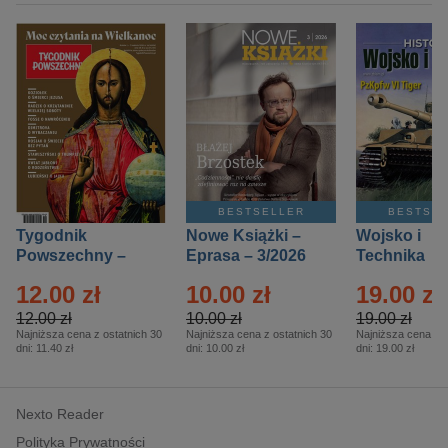
BESTSELLER
BESTSE
Tygodnik
Nowe Książki –
Wojsko i
Powszechny –
Eprasa – 3/2026
Technika
Eprasa – 14/2026
Historia – E
12.00 zł
10.00 zł
19.00 zł
– 2/2026
12.00 zł
10.00 zł
19.00 zł
Najniższa cena z ostatnich 30
Najniższa cena z ostatnich 30
Najniższa cena z o
dni:
11.40 zł
dni:
10.00 zł
dni:
19.00 zł
Nexto Reader
Polityka Prywatności