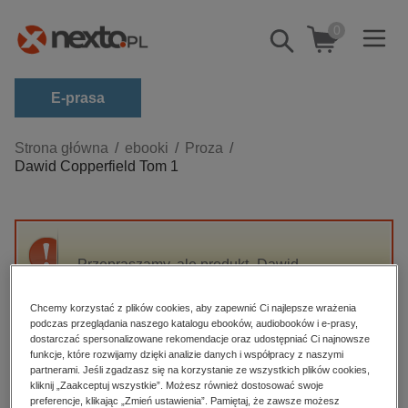
0
Pokaż/schowaj
wyszukiwarkę
E-prasa
Kategorie
Strona główna
ebooki
Proza
Dawid Copperfield Tom 1
Zobacz wszystkie E-prasa
budownictwo, aranżacja wnętrz
biznesowe, branżowe, gospodarka
Przepraszamy, ale produkt „Dawid
darmowe wydania
Copperfield Tom 1” nie jest dostępny.
dzienniki
Chcemy korzystać z plików cookies, aby zapewnić Ci najlepsze wrażenia
podczas przeglądania naszego katalogu ebooków, audiobooków i e-prasy,
edukacja
High-contrast mode
dostarczać spersonalizowane rekomendacje oraz udostępniać Ci najnowsze
hobby, sport, rozrywka
funkcje, które rozwijamy dzięki analizie danych i współpracy z naszymi
partnerami. Jeśli zgadzasz się na korzystanie ze wszystkich plików cookies,
Polecane
komputery, internet, technologie, informatyka
kliknij „Zaakceptuj wszystkie”. Możesz również dostosować swoje
preferencje, klikając „Zmień ustawienia”. Pamiętaj, że zawsze możesz