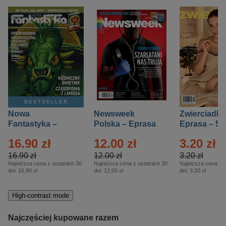
BESTSELLER
Nowa
Newsweek
Zwierciadło
Fantastyka –
Polska – Eprasa
Eprasa – 5/
Eprasa – 5/2026
– 13/2026
16.90 zł
12.00 zł
3.20 zł
16.90 zł
12.00 zł
3.20 zł
Najniższa cena z ostatnich 30
Najniższa cena z ostatnich 30
Najniższa cena z o
dni:
16.90 zł
dni:
12.00 zł
dni:
3.20 zł
High-contrast mode
Najczęściej kupowane razem