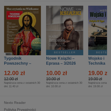
BESTSELLER
BESTSE
Tygodnik
Nowe Książki –
Wojsko i
Powszechny –
Eprasa – 3/2026
Technika
Eprasa – 14/2026
Historia – E
12.00 zł
10.00 zł
19.00 zł
– 2/2026
12.00 zł
10.00 zł
19.00 zł
Najniższa cena z ostatnich 30
Najniższa cena z ostatnich 30
Najniższa cena z o
dni:
11.40 zł
dni:
10.00 zł
dni:
19.00 zł
Nexto Reader
Polityka Prywatności