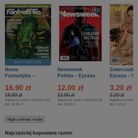
BESTSELLER
Nowa
Newsweek
Zwierciadło
Fantastyka –
Polska – Eprasa
Eprasa – 5/
Eprasa – 5/2026
– 13/2026
16.90 zł
12.00 zł
3.20 zł
16.90 zł
12.00 zł
3.20 zł
Najniższa cena z ostatnich 30
Najniższa cena z ostatnich 30
Najniższa cena z o
dni:
16.90 zł
dni:
12.00 zł
dni:
3.20 zł
High-contrast mode
Najczęściej kupowane razem