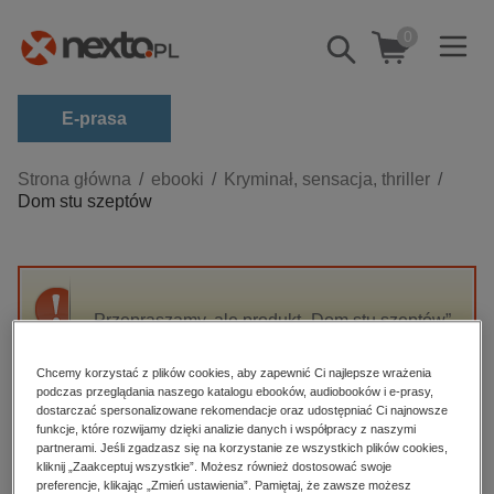
0
Pokaż/schowaj
wyszukiwarkę
E-prasa
Kategorie
Strona główna
ebooki
Kryminał, sensacja, thriller
Dom stu szeptów
Zobacz wszystkie E-prasa
budownictwo, aranżacja wnętrz
biznesowe, branżowe, gospodarka
Przepraszamy, ale produkt „Dom stu szeptów”
darmowe wydania
nie jest dostępny.
dzienniki
Chcemy korzystać z plików cookies, aby zapewnić Ci najlepsze wrażenia
podczas przeglądania naszego katalogu ebooków, audiobooków i e-prasy,
edukacja
High-contrast mode
dostarczać spersonalizowane rekomendacje oraz udostępniać Ci najnowsze
hobby, sport, rozrywka
funkcje, które rozwijamy dzięki analizie danych i współpracy z naszymi
partnerami. Jeśli zgadzasz się na korzystanie ze wszystkich plików cookies,
Polecane
komputery, internet, technologie, informatyka
kliknij „Zaakceptuj wszystkie”. Możesz również dostosować swoje
preferencje, klikając „Zmień ustawienia”. Pamiętaj, że zawsze możesz