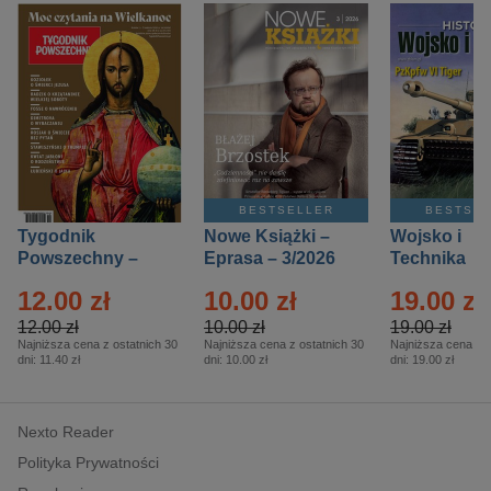
BESTSELLER
BESTSE
Tygodnik
Nowe Książki –
Wojsko i
Powszechny –
Eprasa – 3/2026
Technika
Eprasa – 14/2026
Historia – E
12.00 zł
10.00 zł
19.00 zł
– 2/2026
12.00 zł
10.00 zł
19.00 zł
Najniższa cena z ostatnich 30
Najniższa cena z ostatnich 30
Najniższa cena z o
dni:
11.40 zł
dni:
10.00 zł
dni:
19.00 zł
Nexto Reader
Polityka Prywatności