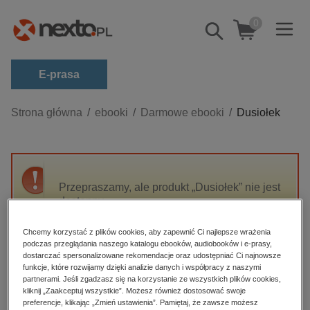
0
Pokaż/schowaj
wyszukiwarkę
E-prasa
Kategorie
Strona główna
ebooki
Darmowe ebooki
Dusiołek
Zobacz wszystkie E-prasa
budownictwo, aranżacja wnętrz
biznesowe, branżowe, gospodarka
Przepraszamy, ale produkt „Dusiołek” nie jest
dostępny.
darmowe wydania
dzienniki
Chcemy korzystać z plików cookies, aby zapewnić Ci najlepsze wrażenia
High-contrast mode
podczas przeglądania naszego katalogu ebooków, audiobooków i e-prasy,
edukacja
dostarczać spersonalizowane rekomendacje oraz udostępniać Ci najnowsze
hobby, sport, rozrywka
funkcje, które rozwijamy dzięki analizie danych i współpracy z naszymi
Polecane
partnerami. Jeśli zgadzasz się na korzystanie ze wszystkich plików cookies,
komputery, internet, technologie, informatyka
kliknij „Zaakceptuj wszystkie”. Możesz również dostosować swoje
preferencje, klikając „Zmień ustawienia”. Pamiętaj, że zawsze możesz