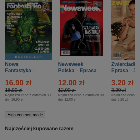
BESTSELLER
Nowa
Newsweek
Zwierciadło
Fantastyka –
Polska – Eprasa
Eprasa – 5/
Eprasa – 5/2026
– 13/2026
16.90 zł
12.00 zł
3.20 zł
16.90 zł
12.00 zł
3.20 zł
Najniższa cena z ostatnich 30
Najniższa cena z ostatnich 30
Najniższa cena z o
dni:
16.90 zł
dni:
12.00 zł
dni:
3.20 zł
High-contrast mode
Najczęściej kupowane razem