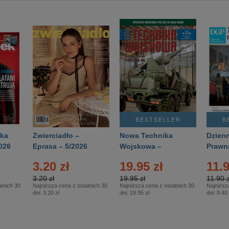
BESTSELLER
B
ka
Zwierciadło –
Nowa Technika
Dzienn
026
Eprasa – 5/2026
Wojskowa –
Prawn
Eprasa – 2/2026
65/20
3.20 zł
19.95 zł
11.9
3.20 zł
19.95 zł
11.90 z
tnich 30
Najniższa cena z ostatnich 30
Najniższa cena z ostatnich 30
Najniższ
dni:
3.20 zł
dni:
19.95 zł
dni:
9.40 