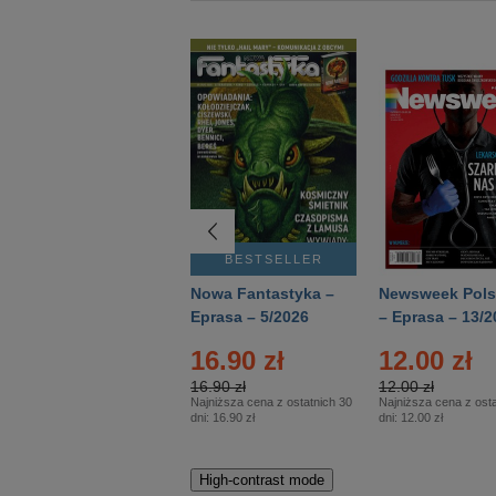
BESTSELLER
BESTSELLER
Deutsch Aktuell –
Nowa Fantastyka –
Newsweek Pols
Eprasa – 2/2026
Eprasa – 5/2026
– Eprasa – 13/2
16.90 zł
12.00 zł
16.90 zł
12.00 zł
Najniższa cena z ostatnich 30
Najniższa cena z osta
dni:
16.90 zł
dni:
12.00 zł
High-contrast mode