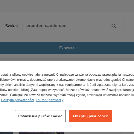
Szukaj
Szukaj
E-prasa
aj Panowie Sieciechowie
Zobacz wszystkie E-prasa
polityka, społeczno-informacyjne
stać z plików cookies, aby zapewnić Ci najlepsze wrażenia podczas przeglądania naszego
iobooków i e-prasy, dostarczać spersonalizowane rekomendacje oraz udostępniać Ci najno
psychologiczne
ieciechowie” nie jest dostępny.
amy dzięki analizie danych i współpracy z naszymi partnerami. Jeśli zgadzasz się na korzyst
inne
lików cookies, kliknij „Zaakceptuj wszystkie”. Możesz również dostosować swoje preferencje
popularno-naukowe
ienia”. Pamiętaj, że zawsze możesz wycofać swoją zgodę, zmieniając ustawienia cookies lu
Polityka prywatności
Zaufani partnerzy
historia
zdrowie
religie
Ustawienia plików cookie
Akceptuj pliki cookie