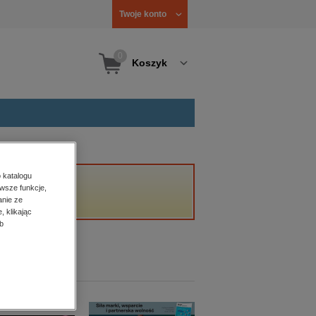
Twoje konto
0
Koszyk
 katalogu
wsze funkcje,
anie ze
, klikając
b