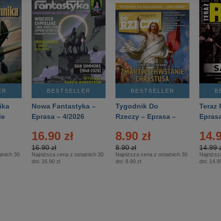
ER
BESTSELLER
BESTSELLER
B
ika
Nowa Fantastyka –
Tygodnik Do
Teraz 
ie
Eprasa – 4/2026
Rzeczy – Eprasa –
Eprasa
rasa
14/2026
16.90 zł
8.90 zł
14.9
16.90 zł
8.90 zł
14.99 z
tnich 30
Najniższa cena z ostatnich 30
Najniższa cena z ostatnich 30
Najniższ
dni:
16.90 zł
dni:
8.90 zł
dni:
14.99