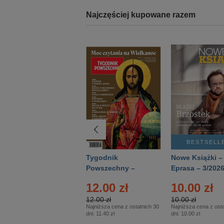
Najczęściej kupowane razem
BESTSELLER
BESTSELL
Technika
Tygodnik
Nowe Książki –
Wojskowa Historia
Powszechny –
Eprasa – 3/202
- Numer specjalny
Eprasa – 14/2026
12.00 zł
10.00 zł
– Eprasa – 2/2026
12.00 zł
10.00 zł
Najniższa cena z ostatnich 30
Najniższa cena z osta
dni:
11.40 zł
dni:
10.00 zł