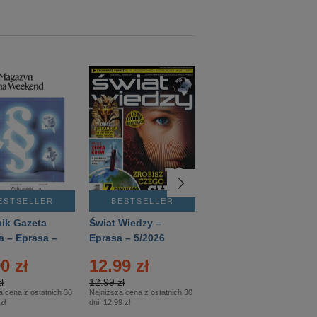
ESTSELLER
BESTSELLER
BESTSELLER
ik Gazeta
Świat Wiedzy –
T3 – Eprasa –
a – Eprasa –
Eprasa – 5/2026
4/2026
26
0 zł
12.99 zł
9.50 zł
ł
12.99 zł
9.50 zł
a cena z ostatnich 30
Najniższa cena z ostatnich 30
Najniższa cena z ostatnich 30
zł
dni:
12.99 zł
dni:
11.90 zł