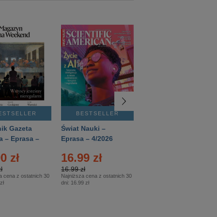
ESTSELLER
BESTSELLER
BESTSELLER
ik Gazeta
Świat Nauki –
Mówią Wieki –
a – Eprasa –
Eprasa – 4/2026
Eprasa – 3/2026
26
0 zł
16.99 zł
12.50 zł
ł
16.99 zł
12.50 zł
a cena z ostatnich 30
Najniższa cena z ostatnich 30
Najniższa cena z ostatnich 30
zł
dni:
16.99 zł
dni:
12.50 zł