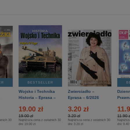
ER
BESTSELLER
B
Wojsko i Technika
Zwierciadło –
Dzienn
6
Historia – Eprasa –
Eprasa – 6/2026
Prawn
2/2026
74/20
19.00 zł
3.20 zł
11.9
19.00 zł
3.20 zł
11.90 z
tnich 30
Najniższa cena z ostatnich 30
Najniższa cena z ostatnich 30
Najniższ
dni:
19.00 zł
dni:
3.20 zł
dni:
9.40 