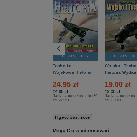
BESTSELLER
BESTSELLER
BESTSELL
Gość Niedzielny -
Technika
Wojsko i Techn
Warszawski –
Wojskowa Historia
Historia Wydan
Eprasa – 14/2026
– Eprasa – 2/2026
Specjalne – Ep
24.95 zł
19.00 zł
– 2/2026
24.95 zł
19.00 zł
Najniższa cena z ostatnich 30
Najniższa cena z osta
dni:
24.95 zł
dni:
19.00 zł
High-contrast mode
Mogą Cię zainteresować