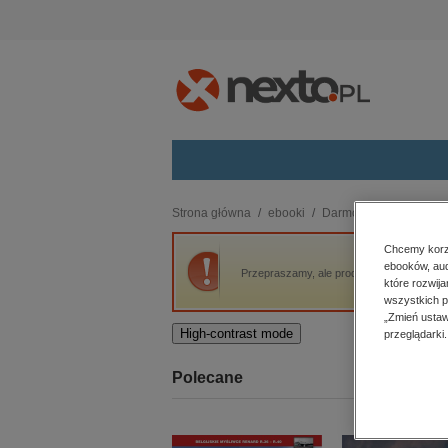
Kategorie
Strona główna
ebooki
Darmowe ebooki
Dw
budownictwo, aranżacja wnętrz
Chcemy korzy
ebooków, aud
biznesowe, branżowe, gospodarka
Przepraszamy, ale produkt „Dwaj Panowie S
które rozwij
darmowe wydania
wszystkich p
dzienniki
„Zmień ustaw
High-contrast mode
przeglądarki.
edukacja
hobby, sport, rozrywka
Polecane
komputery, internet, technologie,
informatyka
kobiece, lifestyle, kultura