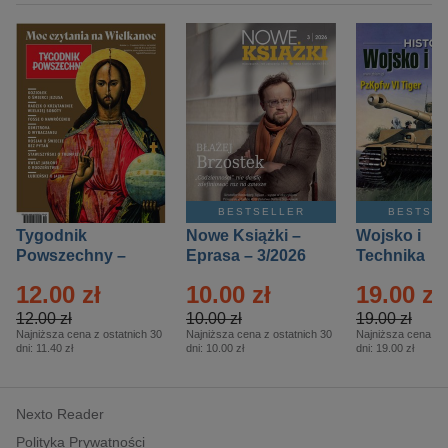
BESTSELLER
BESTSE
Tygodnik
Nowe Książki –
Wojsko i
Powszechny –
Eprasa – 3/2026
Technika
Eprasa – 14/2026
Historia – E
12.00 zł
10.00 zł
19.00 zł
– 2/2026
12.00 zł
10.00 zł
19.00 zł
Najniższa cena z ostatnich 30
Najniższa cena z ostatnich 30
Najniższa cena z o
dni:
11.40 zł
dni:
10.00 zł
dni:
19.00 zł
Nexto Reader
Polityka Prywatności