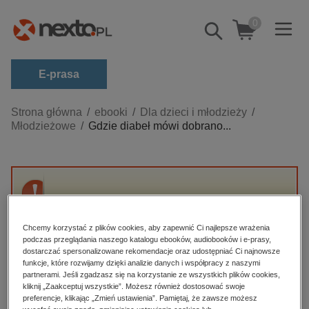
0
Pokaż/schowaj
wyszukiwarkę
E-prasa
Kategorie
Strona główna
ebooki
Dla dzieci i młodzieży
Młodzieżowe
Gdzie diabeł mówi dobrano...
Zobacz wszystkie E-prasa
budownictwo, aranżacja wnętrz
biznesowe, branżowe, gospodarka
Przepraszamy, ale produkt „Gdzie diabeł
darmowe wydania
mówi dobranoc” nie jest dostępny.
dzienniki
Chcemy korzystać z plików cookies, aby zapewnić Ci najlepsze wrażenia
podczas przeglądania naszego katalogu ebooków, audiobooków i e-prasy,
edukacja
dostarczać spersonalizowane rekomendacje oraz udostępniać Ci najnowsze
High-contrast mode
funkcje, które rozwijamy dzięki analizie danych i współpracy z naszymi
hobby, sport, rozrywka
partnerami. Jeśli zgadzasz się na korzystanie ze wszystkich plików cookies,
Polecane
kliknij „Zaakceptuj wszystkie”. Możesz również dostosować swoje
komputery, internet, technologie, informatyka
preferencje, klikając „Zmień ustawienia”. Pamiętaj, że zawsze możesz