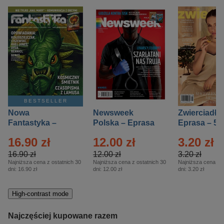
BESTSELLER
Nowa
Newsweek
Zwierciadło
Fantastyka –
Polska – Eprasa
Eprasa – 5/
Eprasa – 5/2026
– 13/2026
16.90 zł
12.00 zł
3.20 zł
16.90 zł
12.00 zł
3.20 zł
Najniższa cena z ostatnich 30
Najniższa cena z ostatnich 30
Najniższa cena z o
dni:
16.90 zł
dni:
12.00 zł
dni:
3.20 zł
High-contrast mode
Najczęściej kupowane razem