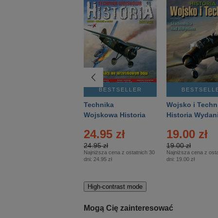
BESTSELLER
BESTSELLER
BESTSELL
Gość Niedzielny -
Technika
Wojsko i Techn
Warszawski –
Wojskowa Historia
Historia Wydan
Eprasa – 14/2026
– Eprasa – 2/2026
Specjalne – Ep
24.95 zł
19.00 zł
– 2/2026
24.95 zł
19.00 zł
Najniższa cena z ostatnich 30
Najniższa cena z osta
dni:
24.95 zł
dni:
19.00 zł
High-contrast mode
Mogą Cię zainteresować