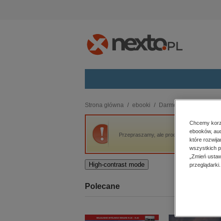
Kategorie
Strona główna
ebooki
Darmowe ebooki
Gi
budownictwo, aranżacja wnętrz
Chcemy korzy
ebooków, aud
biznesowe, branżowe, gospodarka
Przepraszamy, ale produkt „Giermek Ksiaż
które rozwij
darmowe wydania
wszystkich p
dzienniki
„Zmień ustaw
High-contrast mode
przeglądarki.
edukacja
hobby, sport, rozrywka
Polecane
komputery, internet, technologie,
informatyka
kobiece, lifestyle, kultura