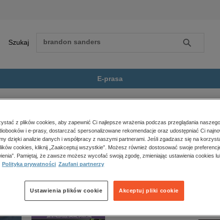
Szukaj
Szukaj
E-prasa
ermek Ksiażęcy
Zobacz wszystkie E-prasa
polityka, społeczno-informacyjne
stać z plików cookies, aby zapewnić Ci najlepsze wrażenia podczas przeglądania naszego
iobooków i e-prasy, dostarczać spersonalizowane rekomendacje oraz udostępniać Ci najno
psychologiczne
ęcy” nie jest dostępny.
amy dzięki analizie danych i współpracy z naszymi partnerami. Jeśli zgadzasz się na korzyst
inne
lików cookies, kliknij „Zaakceptuj wszystkie”. Możesz również dostosować swoje preferencje
popularno-naukowe
ienia”. Pamiętaj, że zawsze możesz wycofać swoją zgodę, zmieniając ustawienia cookies lu
Polityka prywatności
Zaufani partnerzy
historia
zdrowie
religie
Ustawienia plików cookie
Akceptuj pliki cookie