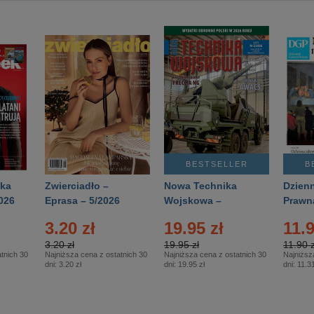
BESTSELLER
B
ka
Zwierciadło –
Nowa Technika
Dzienn
026
Eprasa – 5/2026
Wojskowa –
Prawn
Eprasa – 2/2026
65/20
3.20 zł
19.95 zł
11.9
3.20 zł
19.95 zł
11.90 z
tnich 30
Najniższa cena z ostatnich 30
Najniższa cena z ostatnich 30
Najniższ
dni:
3.20 zł
dni:
19.95 zł
dni:
11.31