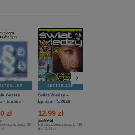
ESTSELLER
BESTSELLER
BESTSELLER
ik Gazeta
Świat Wiedzy –
T3 – Eprasa –
a – Eprasa –
Eprasa – 5/2026
4/2026
26
0 zł
12.99 zł
9.50 zł
ł
12.99 zł
9.50 zł
a cena z ostatnich 30
Najniższa cena z ostatnich 30
Najniższa cena z ostatnich 30
 zł
dni:
12.99 zł
dni:
11.90 zł