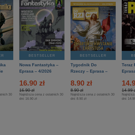
ER
BESTSELLER
BESTSELLER
B
ika
Nowa Fantastyka –
Tygodnik Do
Teraz 
ie
Eprasa – 4/2026
Rzeczy – Eprasa –
Eprasa
rasa
14/2026
16.90 zł
8.90 zł
14.9
16.90 zł
8.90 zł
14.99 z
tnich 30
Najniższa cena z ostatnich 30
Najniższa cena z ostatnich 30
Najniższ
dni:
16.90 zł
dni:
8.90 zł
dni:
14.99