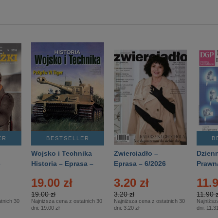
ER
BESTSELLER
B
Wojsko i Technika
Zwierciadło –
Dzienn
6
Historia – Eprasa –
Eprasa – 6/2026
Prawn
2/2026
74/20
19.00 zł
3.20 zł
11.9
19.00 zł
3.20 zł
11.90 z
tnich 30
Najniższa cena z ostatnich 30
Najniższa cena z ostatnich 30
Najniższ
dni:
19.00 zł
dni:
3.20 zł
dni:
11.31