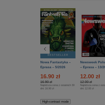
BESTSELLER
BESTSELLER
Deutsch Aktuell –
Nowa Fantastyka –
Newsweek Pols
Eprasa – 2/2026
Eprasa – 5/2026
– Eprasa – 13/2
16.90 zł
12.00 zł
16.90 zł
12.00 zł
Najniższa cena z ostatnich 30
Najniższa cena z osta
dni:
16.90 zł
dni:
12.00 zł
High-contrast mode