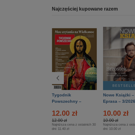
Najczęściej kupowane razem
BESTSELLER
BESTSELL
Technika
Tygodnik
Nowe Książki –
Wojskowa Historia
Powszechny –
Eprasa – 3/202
- Numer specjalny
Eprasa – 14/2026
12.00 zł
10.00 zł
– Eprasa – 2/2026
12.00 zł
10.00 zł
Najniższa cena z ostatnich 30
Najniższa cena z osta
dni:
11.40 zł
dni:
10.00 zł