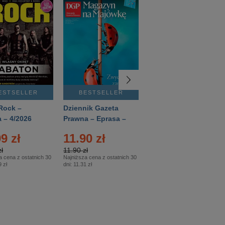
ESTSELLER
BESTSELLER
BESTSELLER
Rock –
Dziennik Gazeta
Świat Wiedzy
 – 4/2026
Prawna – Eprasa –
Historia – Eprasa –
83/2026
2/2026
9 zł
11.90 zł
13.99 zł
ł
11.90 zł
13.99 zł
a cena z ostatnich 30
Najniższa cena z ostatnich 30
Najniższa cena z ostatnich 30
 zł
dni:
11.31 zł
dni:
13.99 zł