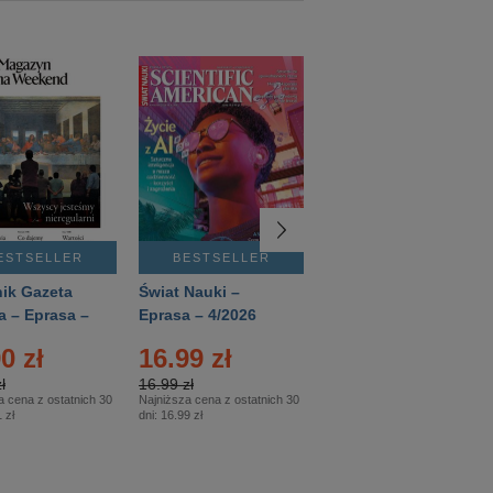
ESTSELLER
BESTSELLER
BESTSELLER
ik Gazeta
Świat Nauki –
Mówią Wieki –
a – Eprasa –
Eprasa – 4/2026
Eprasa – 3/2026
26
0 zł
16.99 zł
12.50 zł
ł
16.99 zł
12.50 zł
a cena z ostatnich 30
Najniższa cena z ostatnich 30
Najniższa cena z ostatnich 30
 zł
dni:
16.99 zł
dni:
12.50 zł