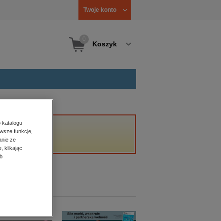
Twoje konto
0
Koszyk
 katalogu
wsze funkcje,
anie ze
, klikając
b