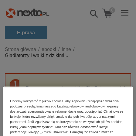
0
Pokaż/schowaj
wyszukiwarkę
E-prasa
Kategorie
Strona główna
ebooki
Inne
Gladiatorzy i walki z dzikimi...
Zobacz wszystkie E-prasa
budownictwo, aranżacja wnętrz
biznesowe, branżowe, gospodarka
Przepraszamy, ale produkt „Gladiatorzy i walki
darmowe wydania
z dzikimi zwierzętami na arenach” nie jest
dzienniki
dostępny.
Chcemy korzystać z plików cookies, aby zapewnić Ci najlepsze wrażenia
podczas przeglądania naszego katalogu ebooków, audiobooków i e-prasy,
edukacja
dostarczać spersonalizowane rekomendacje oraz udostępniać Ci najnowsze
funkcje, które rozwijamy dzięki analizie danych i współpracy z naszymi
High-contrast mode
hobby, sport, rozrywka
partnerami. Jeśli zgadzasz się na korzystanie ze wszystkich plików cookies,
komputery, internet, technologie, informatyka
kliknij „Zaakceptuj wszystkie”. Możesz również dostosować swoje
Polecane
preferencje, klikając „Zmień ustawienia”. Pamiętaj, że zawsze możesz