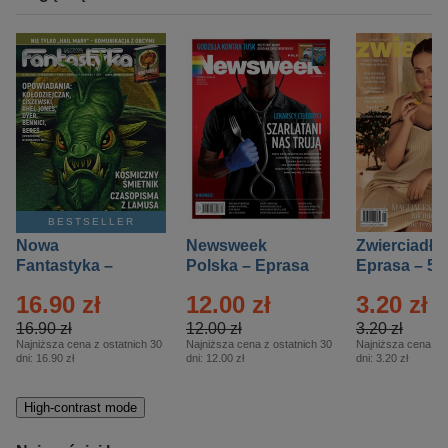
BESTSELLER
Nowa
Newsweek
Zwierciadło
Fantastyka –
Polska – Eprasa
Eprasa – 5/
Eprasa – 5/2026
– 13/2026
16.90 zł
12.00 zł
3.20 zł
16.90 zł
12.00 zł
3.20 zł
Najniższa cena z ostatnich 30
Najniższa cena z ostatnich 30
Najniższa cena z o
dni:
16.90 zł
dni:
12.00 zł
dni:
3.20 zł
High-contrast mode