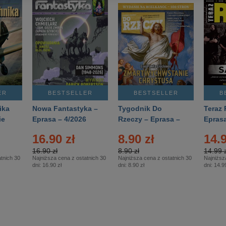
ER
BESTSELLER
BESTSELLER
B
ika
Nowa Fantastyka –
Tygodnik Do
Teraz 
ie
Eprasa – 4/2026
Rzeczy – Eprasa –
Eprasa
rasa
14/2026
16.90 zł
8.90 zł
14.9
16.90 zł
8.90 zł
14.99 z
tnich 30
Najniższa cena z ostatnich 30
Najniższa cena z ostatnich 30
Najniższ
dni:
16.90 zł
dni:
8.90 zł
dni:
14.99