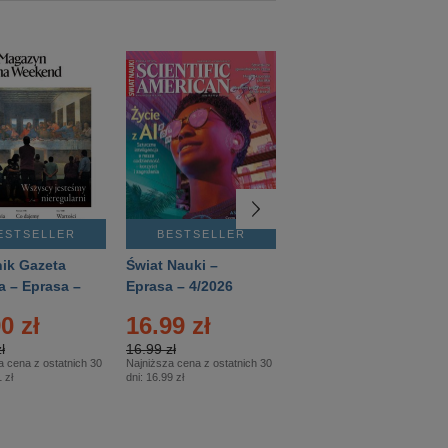
ESTSELLER
BESTSELLER
BESTSELLER
ik Gazeta
Świat Nauki –
Mówią Wieki –
a – Eprasa –
Eprasa – 4/2026
Eprasa – 3/2026
26
0 zł
16.99 zł
12.50 zł
ł
16.99 zł
12.50 zł
a cena z ostatnich 30
Najniższa cena z ostatnich 30
Najniższa cena z ostatnich 30
 zł
dni:
16.99 zł
dni:
12.50 zł