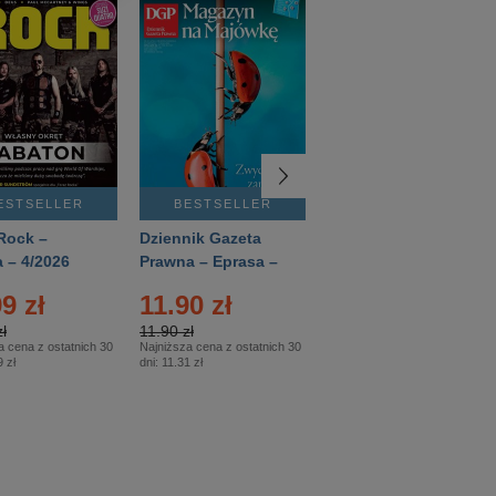
ESTSELLER
BESTSELLER
BESTSELLER
Rock –
Dziennik Gazeta
Świat Wiedzy
 – 4/2026
Prawna – Eprasa –
Historia – Eprasa –
83/2026
2/2026
9 zł
11.90 zł
13.99 zł
ł
11.90 zł
13.99 zł
a cena z ostatnich 30
Najniższa cena z ostatnich 30
Najniższa cena z ostatnich 30
 zł
dni:
11.31 zł
dni:
13.99 zł