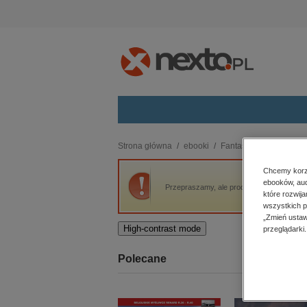
Kategorie
Strona główna
ebooki
Fantastyka
Hel 3
budownictwo, aranżacja wnętrz
Chcemy korzy
ebooków, aud
biznesowe, branżowe, gospodarka
Przepraszamy, ale produkt „Hel 3” nie jest
które rozwij
darmowe wydania
wszystkich p
dzienniki
„Zmień ustaw
High-contrast mode
przeglądarki.
edukacja
hobby, sport, rozrywka
Polecane
komputery, internet, technologie,
informatyka
kobiece, lifestyle, kultura