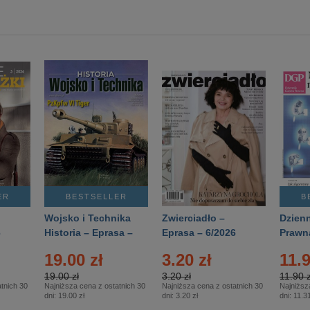
ER
BESTSELLER
B
Wojsko i Technika
Zwierciadło –
Dzienn
6
Historia – Eprasa –
Eprasa – 6/2026
Prawn
2/2026
74/20
19.00 zł
3.20 zł
11.9
19.00 zł
3.20 zł
11.90 z
tnich 30
Najniższa cena z ostatnich 30
Najniższa cena z ostatnich 30
Najniższ
dni:
19.00 zł
dni:
3.20 zł
dni:
11.31