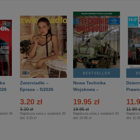
BESTSELLER
B
ka
Zwierciadło –
Nowa Technika
Dzienn
026
Eprasa – 5/2026
Wojskowa –
Prawn
Eprasa – 2/2026
65/20
3.20 zł
19.95 zł
11.9
3.20 zł
19.95 zł
11.90 z
tnich 30
Najniższa cena z ostatnich 30
Najniższa cena z ostatnich 30
Najniższ
dni:
3.20 zł
dni:
19.95 zł
dni:
11.31