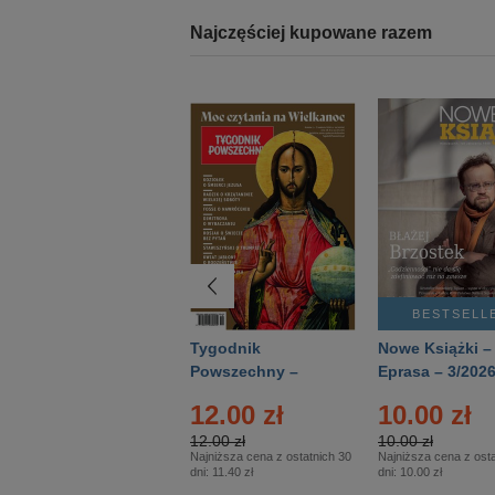
Najczęściej kupowane razem
BESTSELLER
BESTSELL
Technika
Tygodnik
Nowe Książki –
Wojskowa Historia
Powszechny –
Eprasa – 3/202
- Numer specjalny
Eprasa – 14/2026
12.00 zł
10.00 zł
– Eprasa – 2/2026
12.00 zł
10.00 zł
Najniższa cena z ostatnich 30
Najniższa cena z osta
dni:
11.40 zł
dni:
10.00 zł