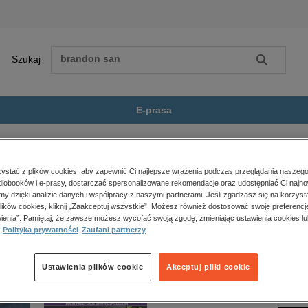
Szukaj
Szukaj
E-prasa
Zobacz wszystkie E-prasa
polityka, społeczno-informacyjne
stać z plików cookies, aby zapewnić Ci najlepsze wrażenia podczas przeglądania naszego
iobooków i e-prasy, dostarczać spersonalizowane rekomendacje oraz udostępniać Ci najno
psychologiczne
 dostępny.
amy dzięki analizie danych i współpracy z naszymi partnerami. Jeśli zgadzasz się na korzyst
inne
lików cookies, kliknij „Zaakceptuj wszystkie”. Możesz również dostosować swoje preferencje
popularno-naukowe
ienia”. Pamiętaj, że zawsze możesz wycofać swoją zgodę, zmieniając ustawienia cookies lu
Polityka prywatności
Zaufani partnerzy
historia
zdrowie
religie
Ustawienia plików cookie
Akceptuj pliki cookie