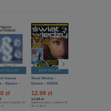
ESTSELLER
BESTSELLER
BESTSELLER
ik Gazeta
Świat Wiedzy –
T3 – Eprasa –
a – Eprasa –
Eprasa – 5/2026
4/2026
26
0 zł
12.99 zł
9.50 zł
ł
12.99 zł
9.50 zł
a cena z ostatnich 30
Najniższa cena z ostatnich 30
Najniższa cena z ostatnich 30
 zł
dni:
12.99 zł
dni:
11.90 zł