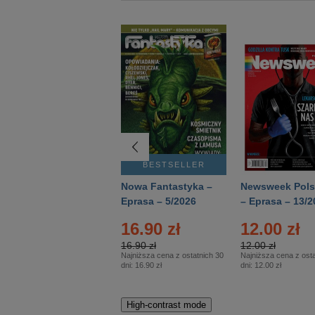
BESTSELLER
BESTSELLER
Deutsch Aktuell –
Nowa Fantastyka –
Newsweek Pols
Eprasa – 2/2026
Eprasa – 5/2026
– Eprasa – 13/2
16.90 zł
12.00 zł
16.90 zł
12.00 zł
Najniższa cena z ostatnich 30
Najniższa cena z osta
dni:
16.90 zł
dni:
12.00 zł
High-contrast mode