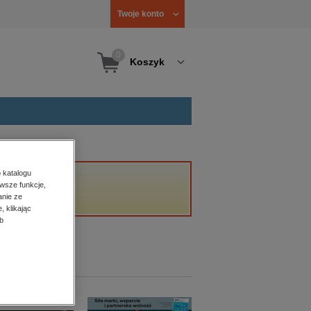
Twoje konto
0
Koszyk
 katalogu
wsze funkcje,
anie ze
, klikając
b