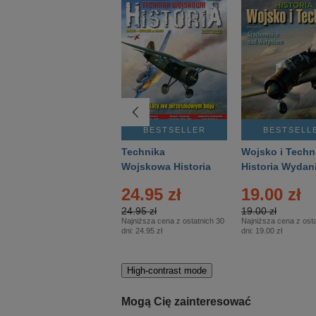
BESTSELLER
BESTSELLER
BESTSELL
Gość Niedzielny -
Technika
Wojsko i Techn
Warszawski –
Wojskowa Historia
Historia Wydan
Eprasa – 14/2026
– Eprasa – 2/2026
Specjalne – Ep
4.00 zł
24.95 zł
19.00 zł
– 2/2026
4.00 zł
24.95 zł
19.00 zł
Najniższa cena z ostatnich 30
Najniższa cena z ostatnich 30
Najniższa cena z osta
dni:
3.80 zł
dni:
24.95 zł
dni:
19.00 zł
High-contrast mode
Mogą Cię zainteresować