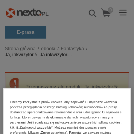
0
Pokaż/schowaj
wyszukiwarkę
E-prasa
Kategorie
Strona główna
ebooki
Fantastyka
Ja, inkwizytor 5: Ja inkwizytor....
Zobacz wszystkie E-prasa
budownictwo, aranżacja wnętrz
biznesowe, branżowe, gospodarka
Przepraszamy, ale produkt „Ja, inkwizytor 5:
darmowe wydania
Ja inkwizytor. Dziennik czasu zarazy” nie jest
dzienniki
dostępny.
Chcemy korzystać z plików cookies, aby zapewnić Ci najlepsze wrażenia
edukacja
podczas przeglądania naszego katalogu ebooków, audiobooków i e-prasy,
dostarczać spersonalizowane rekomendacje oraz udostępniać Ci najnowsze
High-contrast mode
hobby, sport, rozrywka
funkcje, które rozwijamy dzięki analizie danych i współpracy z naszymi
partnerami. Jeśli zgadzasz się na korzystanie ze wszystkich plików cookies,
komputery, internet, technologie, informatyka
kliknij „Zaakceptuj wszystkie”. Możesz również dostosować swoje
Polecane
preferencje, klikając „Zmień ustawienia”. Pamiętaj, że zawsze możesz