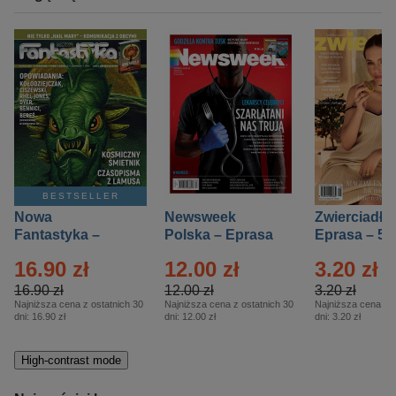
BESTSELLER
Nowa
Newsweek
Zwierciadło
Fantastyka –
Polska – Eprasa
Eprasa – 5/
Eprasa – 5/2026
– 13/2026
16.90 zł
12.00 zł
3.20 zł
16.90 zł
12.00 zł
3.20 zł
Najniższa cena z ostatnich 30
Najniższa cena z ostatnich 30
Najniższa cena z o
dni:
16.90 zł
dni:
12.00 zł
dni:
3.20 zł
High-contrast mode