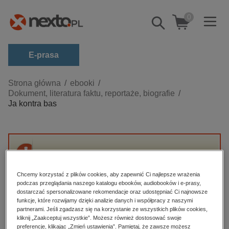
0
Pokaż/schowaj
wyszukiwarkę
E-prasa
Kategorie
Strona główna
ebooki
Dokument, literatura faktu, reportaże, biografie
Zobacz wszystkie E-prasa
Ja kontra bas
budownictwo, aranżacja wnętrz
biznesowe, branżowe, gospodarka
darmowe wydania
Przepraszamy, ale produkt „Ja kontra bas” nie
dzienniki
jest dostępny.
Chcemy korzystać z plików cookies, aby zapewnić Ci najlepsze wrażenia
edukacja
podczas przeglądania naszego katalogu ebooków, audiobooków i e-prasy,
dostarczać spersonalizowane rekomendacje oraz udostępniać Ci najnowsze
High-contrast mode
hobby, sport, rozrywka
funkcje, które rozwijamy dzięki analizie danych i współpracy z naszymi
partnerami. Jeśli zgadzasz się na korzystanie ze wszystkich plików cookies,
komputery, internet, technologie, informatyka
kliknij „Zaakceptuj wszystkie”. Możesz również dostosować swoje
Polecane
preferencje, klikając „Zmień ustawienia”. Pamiętaj, że zawsze możesz