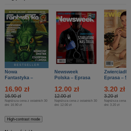
BESTSELLER
Nowa
Newsweek
Zwierciadło
Fantastyka –
Polska – Eprasa
Eprasa – 5/
Eprasa – 5/2026
– 13/2026
16.90 zł
12.00 zł
3.20 zł
16.90 zł
12.00 zł
3.20 zł
Najniższa cena z ostatnich 30
Najniższa cena z ostatnich 30
Najniższa cena z o
dni:
16.90 zł
dni:
12.00 zł
dni:
3.20 zł
High-contrast mode