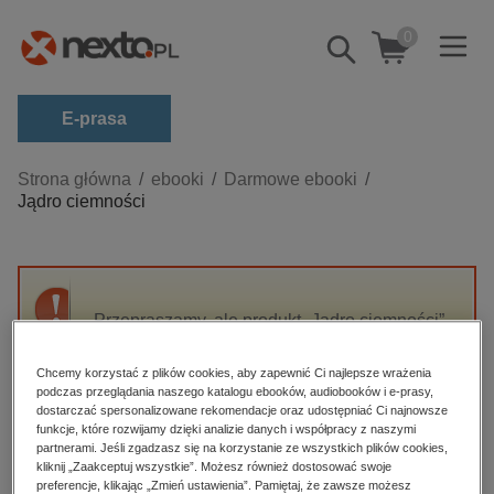
0
Pokaż/schowaj
wyszukiwarkę
E-prasa
Kategorie
Strona główna
ebooki
Darmowe ebooki
Jądro ciemności
Zobacz wszystkie E-prasa
budownictwo, aranżacja wnętrz
biznesowe, branżowe, gospodarka
Przepraszamy, ale produkt „Jądro ciemności”
darmowe wydania
nie jest dostępny.
dzienniki
Chcemy korzystać z plików cookies, aby zapewnić Ci najlepsze wrażenia
podczas przeglądania naszego katalogu ebooków, audiobooków i e-prasy,
edukacja
High-contrast mode
dostarczać spersonalizowane rekomendacje oraz udostępniać Ci najnowsze
hobby, sport, rozrywka
funkcje, które rozwijamy dzięki analizie danych i współpracy z naszymi
partnerami. Jeśli zgadzasz się na korzystanie ze wszystkich plików cookies,
Polecane
komputery, internet, technologie, informatyka
kliknij „Zaakceptuj wszystkie”. Możesz również dostosować swoje
preferencje, klikając „Zmień ustawienia”. Pamiętaj, że zawsze możesz