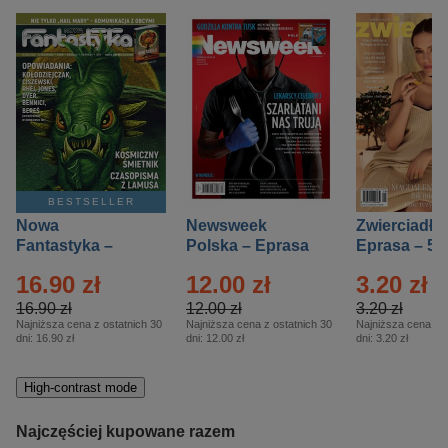
BESTSELLER
Nowa
Newsweek
Zwierciadło
Fantastyka –
Polska – Eprasa
Eprasa – 5/
Eprasa – 5/2026
– 13/2026
16.90 zł
12.00 zł
3.20 zł
16.90 zł
12.00 zł
3.20 zł
Najniższa cena z ostatnich 30
Najniższa cena z ostatnich 30
Najniższa cena z o
dni:
16.90 zł
dni:
12.00 zł
dni:
3.20 zł
High-contrast mode
Najczęściej kupowane razem