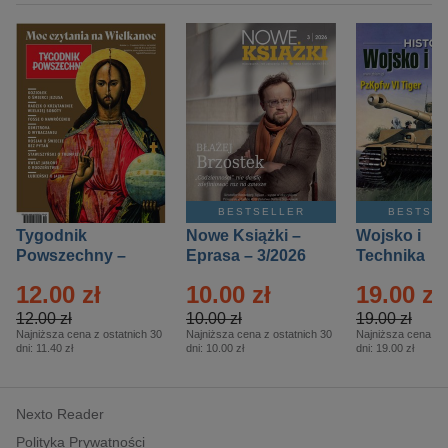
BESTSELLER
BESTSE
Tygodnik
Nowe Książki –
Wojsko i
Powszechny –
Eprasa – 3/2026
Technika
Eprasa – 14/2026
Historia – E
12.00 zł
10.00 zł
19.00 zł
– 2/2026
12.00 zł
10.00 zł
19.00 zł
Najniższa cena z ostatnich 30
Najniższa cena z ostatnich 30
Najniższa cena z o
dni:
11.40 zł
dni:
10.00 zł
dni:
19.00 zł
Nexto Reader
Polityka Prywatności