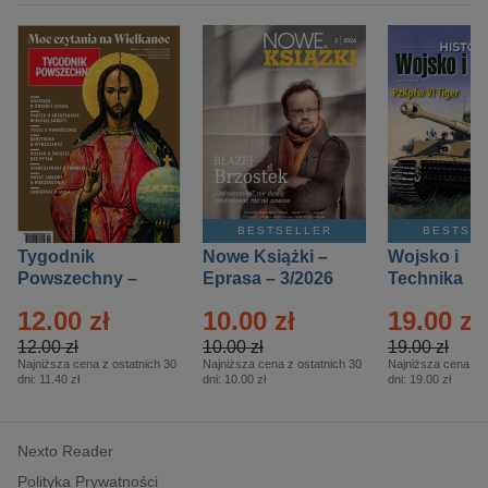
BESTSELLER
BESTSE
Tygodnik
Nowe Książki –
Wojsko i
Powszechny –
Eprasa – 3/2026
Technika
Eprasa – 14/2026
Historia – E
12.00 zł
10.00 zł
19.00 zł
– 2/2026
12.00 zł
10.00 zł
19.00 zł
Najniższa cena z ostatnich 30
Najniższa cena z ostatnich 30
Najniższa cena z o
dni:
11.40 zł
dni:
10.00 zł
dni:
19.00 zł
Nexto Reader
Polityka Prywatności