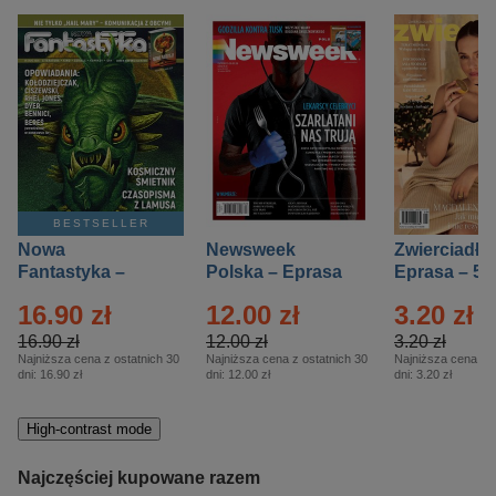
BESTSELLER
Nowa
Newsweek
Zwierciadło
Fantastyka –
Polska – Eprasa
Eprasa – 5/
Eprasa – 5/2026
– 13/2026
16.90 zł
12.00 zł
3.20 zł
16.90 zł
12.00 zł
3.20 zł
Najniższa cena z ostatnich 30
Najniższa cena z ostatnich 30
Najniższa cena z o
dni:
16.90 zł
dni:
12.00 zł
dni:
3.20 zł
High-contrast mode
Najczęściej kupowane razem