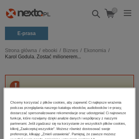
0
Pokaż/schowaj
wyszukiwarkę
E-prasa
Kategorie
Strona główna
ebooki
Biznes
Ekonomia
Karol Godula. Zostać milionerem...
Zobacz wszystkie E-prasa
budownictwo, aranżacja wnętrz
biznesowe, branżowe, gospodarka
Przepraszamy, ale produkt „Karol Godula.
darmowe wydania
Zostać milionerem wyd. II” nie jest dostępny.
dzienniki
Chcemy korzystać z plików cookies, aby zapewnić Ci najlepsze wrażenia
podczas przeglądania naszego katalogu ebooków, audiobooków i e-prasy,
edukacja
dostarczać spersonalizowane rekomendacje oraz udostępniać Ci najnowsze
High-contrast mode
funkcje, które rozwijamy dzięki analizie danych i współpracy z naszymi
hobby, sport, rozrywka
partnerami. Jeśli zgadzasz się na korzystanie ze wszystkich plików cookies,
Polecane
kliknij „Zaakceptuj wszystkie”. Możesz również dostosować swoje
komputery, internet, technologie, informatyka
preferencje, klikając „Zmień ustawienia”. Pamiętaj, że zawsze możesz