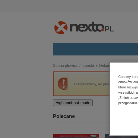
Kategorie
Strona główna
ebooki
Dokument, literatura fak
budownictwo, aranżacja wnętrz
Chcemy korzy
ebooków, aud
biznesowe, branżowe, gospodarka
Przepraszamy, ale produkt „Kłopoty z Eure
które rozwij
darmowe wydania
wszystkich p
dzienniki
„Zmień ustaw
High-contrast mode
przeglądarki.
edukacja
hobby, sport, rozrywka
Polecane
komputery, internet, technologie,
informatyka
kobiece, lifestyle, kultura