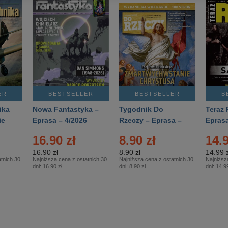
ER
BESTSELLER
BESTSELLER
B
ika
Nowa Fantastyka –
Tygodnik Do
Teraz 
ie
Eprasa – 4/2026
Rzeczy – Eprasa –
Eprasa
rasa
14/2026
16.90 zł
8.90 zł
14.9
16.90 zł
8.90 zł
14.99 z
tnich 30
Najniższa cena z ostatnich 30
Najniższa cena z ostatnich 30
Najniższ
dni:
16.90 zł
dni:
8.90 zł
dni:
14.99