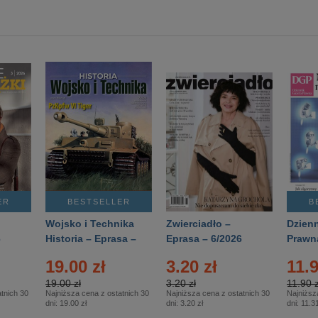
ER
BESTSELLER
B
Wojsko i Technika
Zwierciadło –
Dzienn
6
Historia – Eprasa –
Eprasa – 6/2026
Prawn
2/2026
74/20
19.00 zł
3.20 zł
11.9
19.00 zł
3.20 zł
11.90 z
tnich 30
Najniższa cena z ostatnich 30
Najniższa cena z ostatnich 30
Najniższ
dni:
19.00 zł
dni:
3.20 zł
dni:
11.31