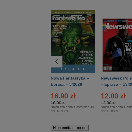
BESTSELLER
BESTSELLER
Deutsch Aktuell –
Nowa Fantastyka –
Newsweek Pols
Eprasa – 2/2026
Eprasa – 5/2026
– Eprasa – 13/2
16.90 zł
12.00 zł
16.90 zł
12.00 zł
Najniższa cena z ostatnich 30
Najniższa cena z osta
dni:
16.90 zł
dni:
12.00 zł
High-contrast mode