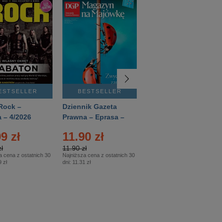
ESTSELLER
BESTSELLER
BESTSELLER
Rock –
Dziennik Gazeta
Świat Wiedzy
 – 4/2026
Prawna – Eprasa –
Historia – Eprasa –
83/2026
2/2026
9 zł
11.90 zł
13.99 zł
ł
11.90 zł
13.99 zł
a cena z ostatnich 30
Najniższa cena z ostatnich 30
Najniższa cena z ostatnich 30
 zł
dni:
11.31 zł
dni:
13.99 zł