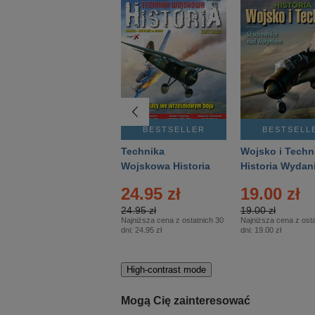
BESTSELLER
BESTSELLER
BESTSELL
Gość Niedzielny -
Technika
Wojsko i Techn
Warszawski –
Wojskowa Historia
Historia Wydan
Eprasa – 14/2026
– Eprasa – 2/2026
Specjalne – Ep
24.95 zł
19.00 zł
– 2/2026
24.95 zł
19.00 zł
Najniższa cena z ostatnich 30
Najniższa cena z osta
dni:
24.95 zł
dni:
19.00 zł
High-contrast mode
Mogą Cię zainteresować