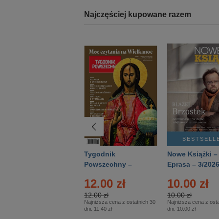
Najczęściej kupowane razem
BESTSELLER
BESTSELL
Technika
Tygodnik
Nowe Książki –
Wojskowa Historia
Powszechny –
Eprasa – 3/202
- Numer specjalny
Eprasa – 14/2026
12.00 zł
10.00 zł
– Eprasa – 2/2026
12.00 zł
10.00 zł
Najniższa cena z ostatnich 30
Najniższa cena z osta
dni:
11.40 zł
dni:
10.00 zł