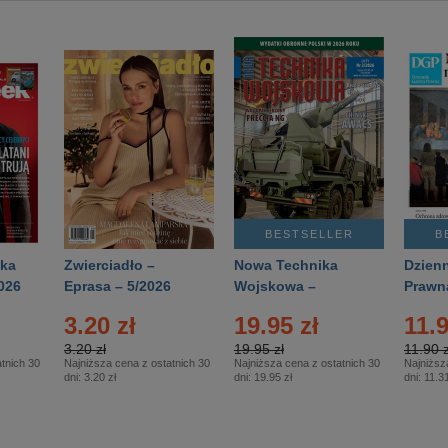
BESTSELLER
B
ka
Zwierciadło –
Nowa Technika
Dzienn
026
Eprasa – 5/2026
Wojskowa –
Prawn
Eprasa – 2/2026
65/20
3.20 zł
19.95 zł
11.9
3.20 zł
19.95 zł
11.90 z
tnich 30
Najniższa cena z ostatnich 30
Najniższa cena z ostatnich 30
Najniższ
dni:
3.20 zł
dni:
19.95 zł
dni:
11.31