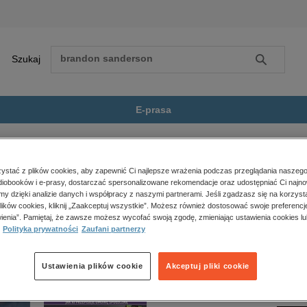
Szukaj
Szukaj
E-prasa
tu, reportaże, biografie
Kłopoty z Eureką
Zobacz wszystkie E-prasa
polityka, społeczno-informacyjne
stać z plików cookies, aby zapewnić Ci najlepsze wrażenia podczas przeglądania naszego
iobooków i e-prasy, dostarczać spersonalizowane rekomendacje oraz udostępniać Ci najno
psychologiczne
ką” nie jest dostępny.
amy dzięki analizie danych i współpracy z naszymi partnerami. Jeśli zgadzasz się na korzyst
inne
lików cookies, kliknij „Zaakceptuj wszystkie”. Możesz również dostosować swoje preferencje
popularno-naukowe
ienia”. Pamiętaj, że zawsze możesz wycofać swoją zgodę, zmieniając ustawienia cookies lu
Polityka prywatności
Zaufani partnerzy
historia
zdrowie
religie
Ustawienia plików cookie
Akceptuj pliki cookie