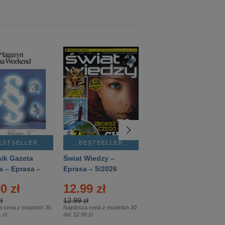
ESTSELLER
BESTSELLER
BESTSELLER
ik Gazeta
Świat Wiedzy –
T3 – Eprasa –
a – Eprasa –
Eprasa – 5/2026
4/2026
26
0 zł
12.99 zł
9.50 zł
ł
12.99 zł
9.50 zł
a cena z ostatnich 30
Najniższa cena z ostatnich 30
Najniższa cena z ostatnich 30
 zł
dni:
12.99 zł
dni:
11.90 zł