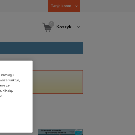
Twoje konto
0
Koszyk
 katalogu
wsze funkcje,
anie ze
, klikając
b