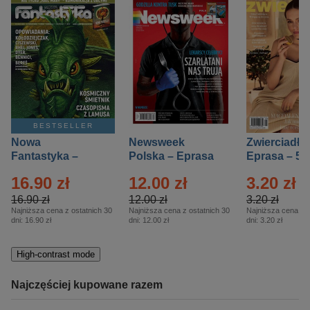
BESTSELLER
Nowa
Newsweek
Zwierciadło
Fantastyka –
Polska – Eprasa
Eprasa – 5/
Eprasa – 5/2026
– 13/2026
16.90 zł
12.00 zł
3.20 zł
16.90 zł
12.00 zł
3.20 zł
Najniższa cena z ostatnich 30
Najniższa cena z ostatnich 30
Najniższa cena z o
dni:
16.90 zł
dni:
12.00 zł
dni:
3.20 zł
High-contrast mode
Najczęściej kupowane razem