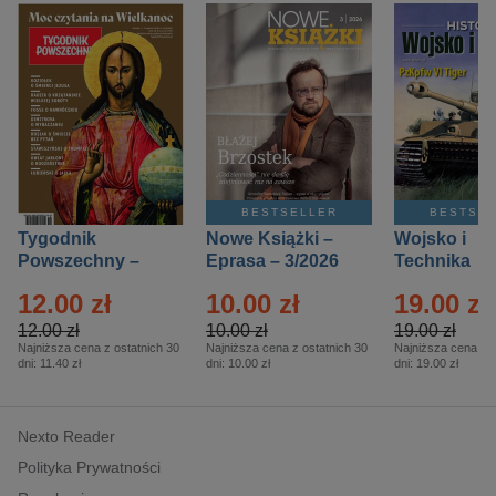
BESTSELLER
BESTSE
Tygodnik
Nowe Książki –
Wojsko i
Powszechny –
Eprasa – 3/2026
Technika
Eprasa – 14/2026
Historia – E
12.00 zł
10.00 zł
19.00 zł
– 2/2026
12.00 zł
10.00 zł
19.00 zł
Najniższa cena z ostatnich 30
Najniższa cena z ostatnich 30
Najniższa cena z o
dni:
11.40 zł
dni:
10.00 zł
dni:
19.00 zł
Nexto Reader
Polityka Prywatności