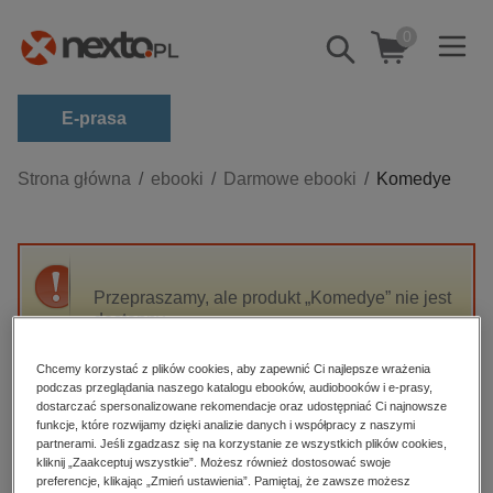
0
Pokaż/schowaj
wyszukiwarkę
E-prasa
Kategorie
Strona główna
ebooki
Darmowe ebooki
Komedye
Zobacz wszystkie E-prasa
budownictwo, aranżacja wnętrz
biznesowe, branżowe, gospodarka
Przepraszamy, ale produkt „Komedye” nie jest
dostępny.
darmowe wydania
dzienniki
Chcemy korzystać z plików cookies, aby zapewnić Ci najlepsze wrażenia
High-contrast mode
podczas przeglądania naszego katalogu ebooków, audiobooków i e-prasy,
edukacja
dostarczać spersonalizowane rekomendacje oraz udostępniać Ci najnowsze
hobby, sport, rozrywka
funkcje, które rozwijamy dzięki analizie danych i współpracy z naszymi
Polecane
partnerami. Jeśli zgadzasz się na korzystanie ze wszystkich plików cookies,
komputery, internet, technologie, informatyka
kliknij „Zaakceptuj wszystkie”. Możesz również dostosować swoje
preferencje, klikając „Zmień ustawienia”. Pamiętaj, że zawsze możesz