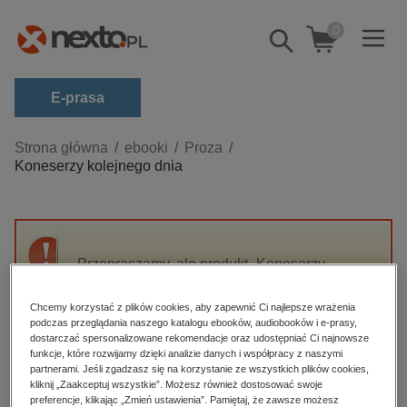
0
Pokaż/schowaj
wyszukiwarkę
E-prasa
Kategorie
Strona główna
ebooki
Proza
Koneserzy kolejnego dnia
Zobacz wszystkie E-prasa
budownictwo, aranżacja wnętrz
biznesowe, branżowe, gospodarka
Przepraszamy, ale produkt „Koneserzy
darmowe wydania
kolejnego dnia” nie jest dostępny.
dzienniki
Chcemy korzystać z plików cookies, aby zapewnić Ci najlepsze wrażenia
podczas przeglądania naszego katalogu ebooków, audiobooków i e-prasy,
edukacja
High-contrast mode
dostarczać spersonalizowane rekomendacje oraz udostępniać Ci najnowsze
hobby, sport, rozrywka
funkcje, które rozwijamy dzięki analizie danych i współpracy z naszymi
partnerami. Jeśli zgadzasz się na korzystanie ze wszystkich plików cookies,
Polecane
komputery, internet, technologie, informatyka
kliknij „Zaakceptuj wszystkie”. Możesz również dostosować swoje
preferencje, klikając „Zmień ustawienia”. Pamiętaj, że zawsze możesz