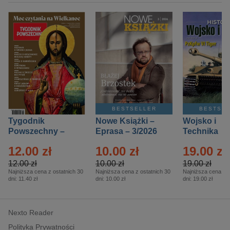
BESTSELLER
BESTSE
Tygodnik
Nowe Książki –
Wojsko i
Powszechny –
Eprasa – 3/2026
Technika
Eprasa – 14/2026
Historia – E
12.00 zł
10.00 zł
19.00 zł
– 2/2026
12.00 zł
10.00 zł
19.00 zł
Najniższa cena z ostatnich 30
Najniższa cena z ostatnich 30
Najniższa cena z o
dni:
11.40 zł
dni:
10.00 zł
dni:
19.00 zł
Nexto Reader
Polityka Prywatności