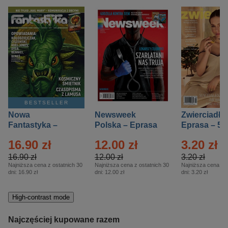
BESTSELLER
Nowa
Newsweek
Zwierciadło
Fantastyka –
Polska – Eprasa
Eprasa – 5/
Eprasa – 5/2026
– 13/2026
16.90 zł
12.00 zł
3.20 zł
16.90 zł
12.00 zł
3.20 zł
Najniższa cena z ostatnich 30
Najniższa cena z ostatnich 30
Najniższa cena z o
dni:
16.90 zł
dni:
12.00 zł
dni:
3.20 zł
High-contrast mode
Najczęściej kupowane razem