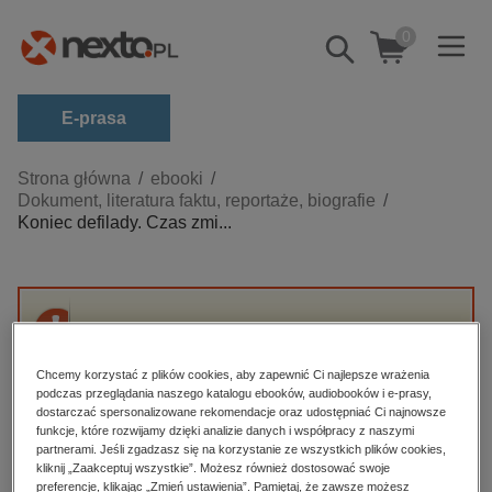
0
Pokaż/schowaj
wyszukiwarkę
E-prasa
Kategorie
Strona główna
ebooki
Dokument, literatura faktu, reportaże, biografie
Zobacz wszystkie E-prasa
Koniec defilady. Czas zmi...
budownictwo, aranżacja wnętrz
biznesowe, branżowe, gospodarka
darmowe wydania
Przepraszamy, ale produkt „Koniec defilady.
dzienniki
Czas zmian.” nie jest dostępny.
Chcemy korzystać z plików cookies, aby zapewnić Ci najlepsze wrażenia
edukacja
podczas przeglądania naszego katalogu ebooków, audiobooków i e-prasy,
dostarczać spersonalizowane rekomendacje oraz udostępniać Ci najnowsze
High-contrast mode
hobby, sport, rozrywka
funkcje, które rozwijamy dzięki analizie danych i współpracy z naszymi
partnerami. Jeśli zgadzasz się na korzystanie ze wszystkich plików cookies,
komputery, internet, technologie, informatyka
kliknij „Zaakceptuj wszystkie”. Możesz również dostosować swoje
Polecane
preferencje, klikając „Zmień ustawienia”. Pamiętaj, że zawsze możesz