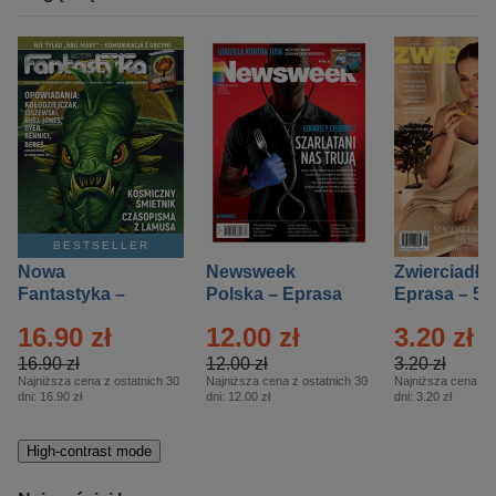
BESTSELLER
Nowa
Newsweek
Zwierciadło
Fantastyka –
Polska – Eprasa
Eprasa – 5/
Eprasa – 5/2026
– 13/2026
16.90 zł
12.00 zł
3.20 zł
16.90 zł
12.00 zł
3.20 zł
Najniższa cena z ostatnich 30
Najniższa cena z ostatnich 30
Najniższa cena z o
dni:
16.90 zł
dni:
12.00 zł
dni:
3.20 zł
High-contrast mode