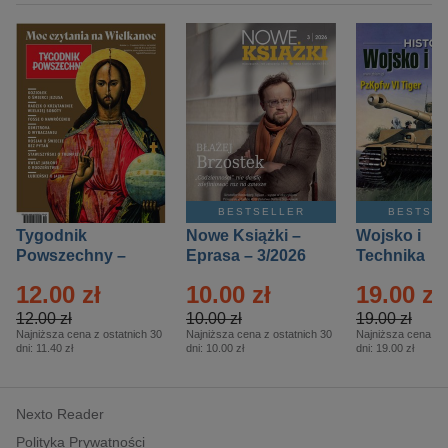
BESTSELLER
BESTSE
Tygodnik
Nowe Książki –
Wojsko i
Powszechny –
Eprasa – 3/2026
Technika
Eprasa – 14/2026
Historia – E
12.00 zł
10.00 zł
19.00 zł
– 2/2026
12.00 zł
10.00 zł
19.00 zł
Najniższa cena z ostatnich 30
Najniższa cena z ostatnich 30
Najniższa cena z o
dni:
11.40 zł
dni:
10.00 zł
dni:
19.00 zł
Nexto Reader
Polityka Prywatności