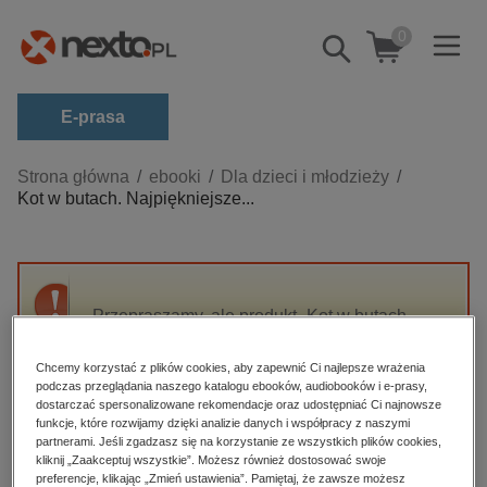
0
Pokaż/schowaj
wyszukiwarkę
E-prasa
Kategorie
Strona główna
ebooki
Dla dzieci i młodzieży
Kot w butach. Najpiękniejsze...
Zobacz wszystkie E-prasa
budownictwo, aranżacja wnętrz
biznesowe, branżowe, gospodarka
Przepraszamy, ale produkt „Kot w butach.
darmowe wydania
Najpiękniejsze Baśnie” nie jest dostępny.
dzienniki
Chcemy korzystać z plików cookies, aby zapewnić Ci najlepsze wrażenia
podczas przeglądania naszego katalogu ebooków, audiobooków i e-prasy,
edukacja
High-contrast mode
dostarczać spersonalizowane rekomendacje oraz udostępniać Ci najnowsze
hobby, sport, rozrywka
funkcje, które rozwijamy dzięki analizie danych i współpracy z naszymi
partnerami. Jeśli zgadzasz się na korzystanie ze wszystkich plików cookies,
Polecane
komputery, internet, technologie, informatyka
kliknij „Zaakceptuj wszystkie”. Możesz również dostosować swoje
preferencje, klikając „Zmień ustawienia”. Pamiętaj, że zawsze możesz