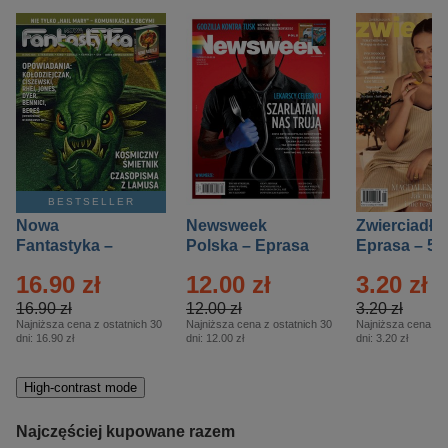
BESTSELLER
Nowa
Newsweek
Zwierciadło
Fantastyka –
Polska – Eprasa
Eprasa – 5/
Eprasa – 5/2026
– 13/2026
16.90 zł
12.00 zł
3.20 zł
16.90 zł
12.00 zł
3.20 zł
Najniższa cena z ostatnich 30
Najniższa cena z ostatnich 30
Najniższa cena z o
dni:
16.90 zł
dni:
12.00 zł
dni:
3.20 zł
High-contrast mode
Najczęściej kupowane razem