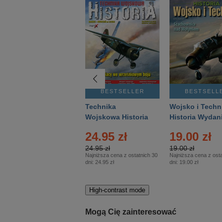
BESTSELLER
BESTSELLER
BESTSELL
Gość Niedzielny -
Technika
Wojsko i Techn
Warszawski –
Wojskowa Historia
Historia Wydan
Eprasa – 14/2026
– Eprasa – 2/2026
Specjalne – Ep
24.95 zł
19.00 zł
– 2/2026
24.95 zł
19.00 zł
Najniższa cena z ostatnich 30
Najniższa cena z osta
dni:
24.95 zł
dni:
19.00 zł
High-contrast mode
Mogą Cię zainteresować