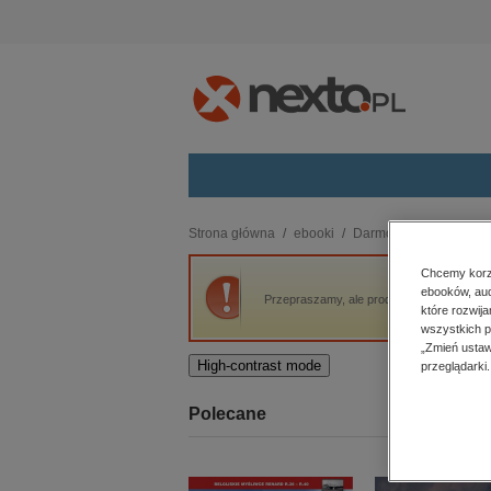
Kategorie
Strona główna
ebooki
Darmowe ebooki
Ksi
budownictwo, aranżacja wnętrz
Chcemy korzy
ebooków, aud
biznesowe, branżowe, gospodarka
Przepraszamy, ale produkt „Ksiądz Pranajti
które rozwij
darmowe wydania
wszystkich p
dzienniki
„Zmień ustaw
High-contrast mode
przeglądarki.
edukacja
hobby, sport, rozrywka
Polecane
komputery, internet, technologie,
informatyka
kobiece, lifestyle, kultura