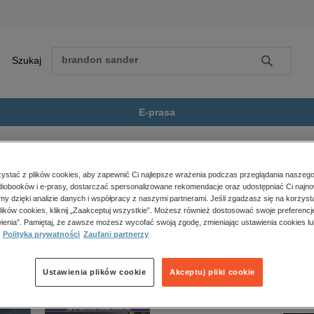
Szukaj
Szukaj
E-prasa
ądz Pranajtis I Jego P...
Zobacz wszystkie E-prasa
polityka, społeczno-informacyjne
stać z plików cookies, aby zapewnić Ci najlepsze wrażenia podczas przeglądania naszego
iobooków i e-prasy, dostarczać spersonalizowane rekomendacje oraz udostępniać Ci najno
psychologiczne
s I Jego Przeciwnicy” nie jest dostępny.
amy dzięki analizie danych i współpracy z naszymi partnerami. Jeśli zgadzasz się na korzyst
inne
lików cookies, kliknij „Zaakceptuj wszystkie”. Możesz również dostosować swoje preferencje
popularno-naukowe
ienia”. Pamiętaj, że zawsze możesz wycofać swoją zgodę, zmieniając ustawienia cookies lu
Polityka prywatności
Zaufani partnerzy
historia
zdrowie
religie
Ustawienia plików cookie
Akceptuj pliki cookie