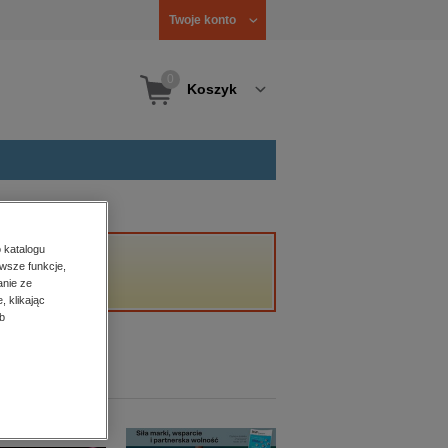
Twoje konto
0
Koszyk
 katalogu
wsze funkcje,
anie ze
, klikając
b