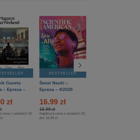
ESTSELLER
BESTSELLER
BESTSELLER
ik Gazeta
Świat Nauki –
Mówią Wieki –
a – Eprasa –
Eprasa – 4/2026
Eprasa – 3/2026
26
0 zł
16.99 zł
12.50 zł
ł
16.99 zł
12.50 zł
a cena z ostatnich 30
Najniższa cena z ostatnich 30
Najniższa cena z ostatnich 30
zł
dni:
16.99 zł
dni:
12.50 zł