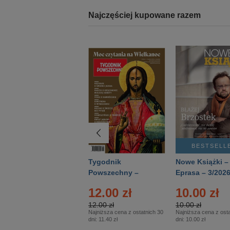
Najczęściej kupowane razem
BESTSELLER
BESTSELL
Technika
Tygodnik
Nowe Książki –
Wojskowa Historia
Powszechny –
Eprasa – 3/202
- Numer specjalny
Eprasa – 14/2026
12.00 zł
10.00 zł
– Eprasa – 2/2026
12.00 zł
10.00 zł
Najniższa cena z ostatnich 30
Najniższa cena z osta
dni:
11.40 zł
dni:
10.00 zł