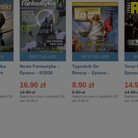
ER
BESTSELLER
BESTSELLER
B
ika
Nowa Fantastyka –
Tygodnik Do
Teraz 
ie
Eprasa – 4/2026
Rzeczy – Eprasa –
Eprasa
rasa
14/2026
16.90 zł
8.90 zł
14.9
16.90 zł
8.90 zł
14.99 z
tnich 30
Najniższa cena z ostatnich 30
Najniższa cena z ostatnich 30
Najniższ
dni:
16.90 zł
dni:
8.90 zł
dni:
14.99