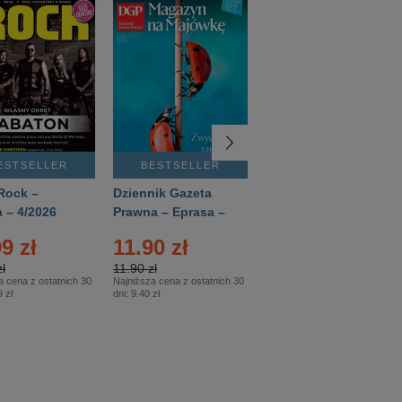
ESTSELLER
BESTSELLER
BESTSELLER
Rock –
Dziennik Gazeta
Świat Wiedzy
 – 4/2026
Prawna – Eprasa –
Historia – Eprasa –
83/2026
2/2026
9 zł
11.90 zł
13.99 zł
ł
11.90 zł
13.99 zł
a cena z ostatnich 30
Najniższa cena z ostatnich 30
Najniższa cena z ostatnich 30
 zł
dni:
9.40 zł
dni:
13.99 zł