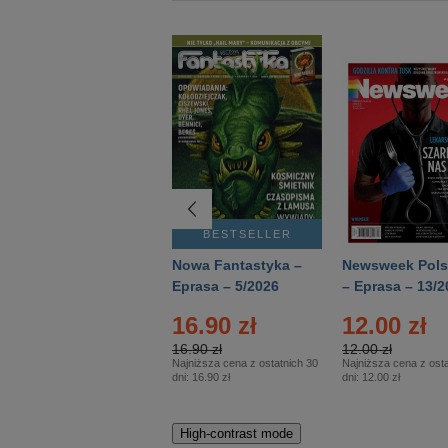
BESTSELLER
BESTSELLER
Deutsch Aktuell –
Nowa Fantastyka –
Newsweek Pols
Eprasa – 2/2026
Eprasa – 5/2026
– Eprasa – 13/2
16.90 zł
12.00 zł
16.90 zł
12.00 zł
Najniższa cena z ostatnich 30
Najniższa cena z osta
dni:
16.90 zł
dni:
12.00 zł
High-contrast mode