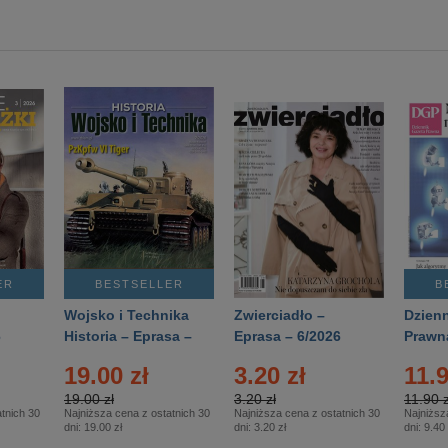
ER
BESTSELLER
B
Wojsko i Technika
Zwierciadło –
Dzienn
6
Historia – Eprasa –
Eprasa – 6/2026
Prawn
2/2026
74/20
19.00 zł
3.20 zł
11.9
19.00 zł
3.20 zł
11.90 z
tnich 30
Najniższa cena z ostatnich 30
Najniższa cena z ostatnich 30
Najniższ
dni:
19.00 zł
dni:
3.20 zł
dni:
9.40 