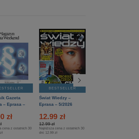
ESTSELLER
BESTSELLER
BESTSELLER
ik Gazeta
Świat Wiedzy –
T3 – Eprasa –
a – Eprasa –
Eprasa – 5/2026
4/2026
26
0 zł
12.99 zł
9.50 zł
ł
12.99 zł
9.50 zł
a cena z ostatnich 30
Najniższa cena z ostatnich 30
Najniższa cena z ostatnich 30
zł
dni:
12.99 zł
dni:
11.90 zł