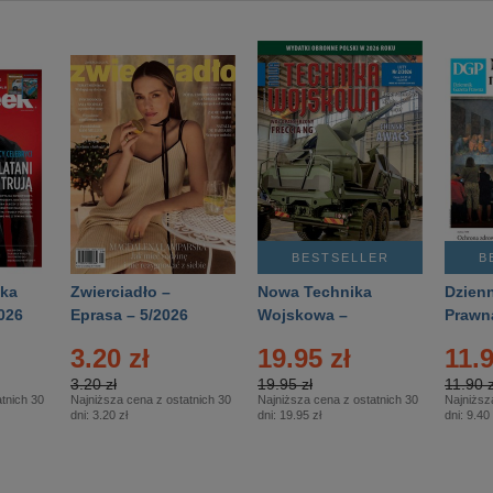
BESTSELLER
B
ka
Zwierciadło –
Nowa Technika
Dzienn
026
Eprasa – 5/2026
Wojskowa –
Prawn
Eprasa – 2/2026
65/20
3.20 zł
19.95 zł
11.9
3.20 zł
19.95 zł
11.90 z
tnich 30
Najniższa cena z ostatnich 30
Najniższa cena z ostatnich 30
Najniższ
dni:
3.20 zł
dni:
19.95 zł
dni:
9.40 