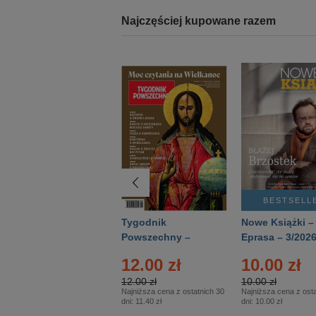
Najczęściej kupowane razem
BESTSELLER
BESTSELL
Technika
Tygodnik
Nowe Książki –
Wojskowa Historia
Powszechny –
Eprasa – 3/202
- Numer specjalny
Eprasa – 14/2026
12.00 zł
10.00 zł
– Eprasa – 2/2026
12.00 zł
10.00 zł
Najniższa cena z ostatnich 30
Najniższa cena z osta
dni:
11.40 zł
dni:
10.00 zł