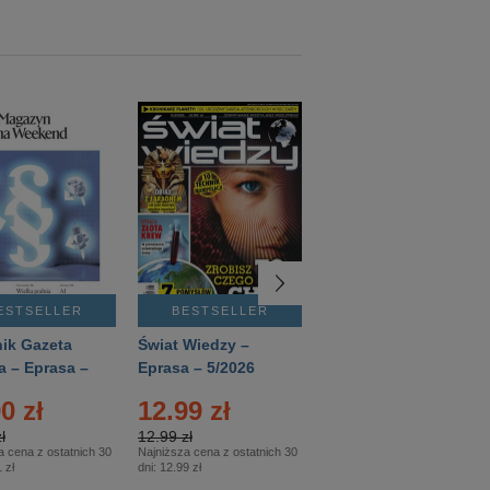
ESTSELLER
BESTSELLER
BESTSELLER
ik Gazeta
Świat Wiedzy –
T3 – Eprasa –
a – Eprasa –
Eprasa – 5/2026
4/2026
26
0 zł
12.99 zł
9.50 zł
ł
12.99 zł
9.50 zł
a cena z ostatnich 30
Najniższa cena z ostatnich 30
Najniższa cena z ostatnich 30
 zł
dni:
12.99 zł
dni:
11.90 zł