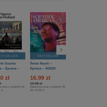
ESTSELLER
BESTSELLER
BESTSELLER
ik Gazeta
Świat Nauki –
Mówią Wieki –
a – Eprasa –
Eprasa – 4/2026
Eprasa – 3/2026
26
0 zł
16.99 zł
12.50 zł
ł
16.99 zł
12.50 zł
a cena z ostatnich 30
Najniższa cena z ostatnich 30
Najniższa cena z ostatnich 30
 zł
dni:
16.99 zł
dni:
12.50 zł