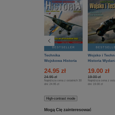
BESTSELLER
BESTSELLER
BESTSELL
Gość Niedzielny -
Technika
Wojsko i Techn
Warszawski –
Wojskowa Historia
Historia Wydan
Eprasa – 14/2026
– Eprasa – 2/2026
Specjalne – Ep
4.00 zł
24.95 zł
19.00 zł
– 2/2026
4.00 zł
24.95 zł
19.00 zł
Najniższa cena z ostatnich 30
Najniższa cena z ostatnich 30
Najniższa cena z osta
dni:
3.80 zł
dni:
24.95 zł
dni:
19.00 zł
High-contrast mode
Mogą Cię zainteresować