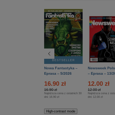
BESTSELLER
BESTSELLER
Deutsch Aktuell –
Nowa Fantastyka –
Newsweek Pols
Eprasa – 2/2026
Eprasa – 5/2026
– Eprasa – 13/2
16.90 zł
12.00 zł
16.90 zł
12.00 zł
Najniższa cena z ostatnich 30
Najniższa cena z osta
dni:
16.90 zł
dni:
12.00 zł
High-contrast mode