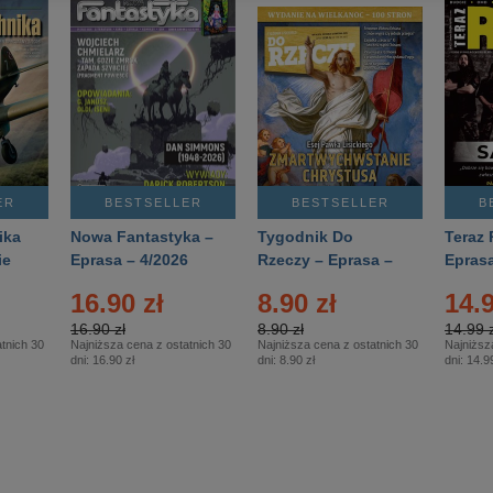
ER
BESTSELLER
BESTSELLER
B
ika
Nowa Fantastyka –
Tygodnik Do
Teraz 
ie
Eprasa – 4/2026
Rzeczy – Eprasa –
Eprasa
rasa
14/2026
16.90 zł
8.90 zł
14.9
16.90 zł
8.90 zł
14.99 z
tnich 30
Najniższa cena z ostatnich 30
Najniższa cena z ostatnich 30
Najniższ
dni:
16.90 zł
dni:
8.90 zł
dni:
14.99