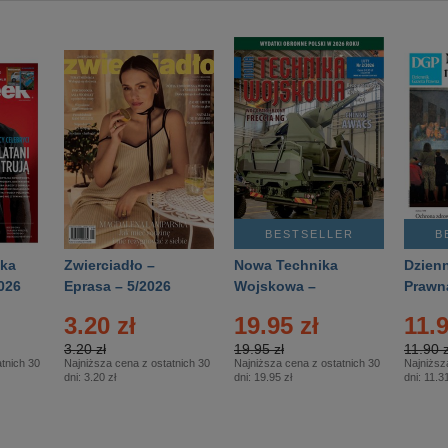
BESTSELLER
B
ka
Zwierciadło –
Nowa Technika
Dzienn
026
Eprasa – 5/2026
Wojskowa –
Prawn
Eprasa – 2/2026
65/20
3.20 zł
19.95 zł
11.9
3.20 zł
19.95 zł
11.90 z
tnich 30
Najniższa cena z ostatnich 30
Najniższa cena z ostatnich 30
Najniższ
dni:
3.20 zł
dni:
19.95 zł
dni:
11.31