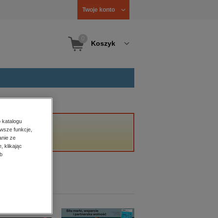
Twoje konto
0
Koszyk
 katalogu
wsze funkcje,
anie ze
, klikając
b