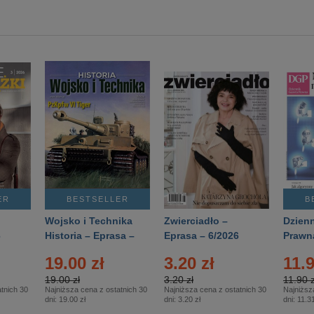
ER
BESTSELLER
B
Wojsko i Technika
Zwierciadło –
Dzienn
6
Historia – Eprasa –
Eprasa – 6/2026
Prawn
2/2026
74/20
19.00 zł
3.20 zł
11.9
19.00 zł
3.20 zł
11.90 z
tnich 30
Najniższa cena z ostatnich 30
Najniższa cena z ostatnich 30
Najniższ
dni:
19.00 zł
dni:
3.20 zł
dni:
11.31