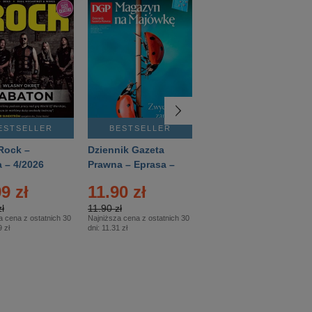
ESTSELLER
BESTSELLER
BESTSELLER
Rock –
Dziennik Gazeta
Świat Wiedzy
 – 4/2026
Prawna – Eprasa –
Historia – Eprasa –
83/2026
2/2026
9 zł
11.90 zł
13.99 zł
ł
11.90 zł
13.99 zł
a cena z ostatnich 30
Najniższa cena z ostatnich 30
Najniższa cena z ostatnich 30
 zł
dni:
11.31 zł
dni:
13.99 zł