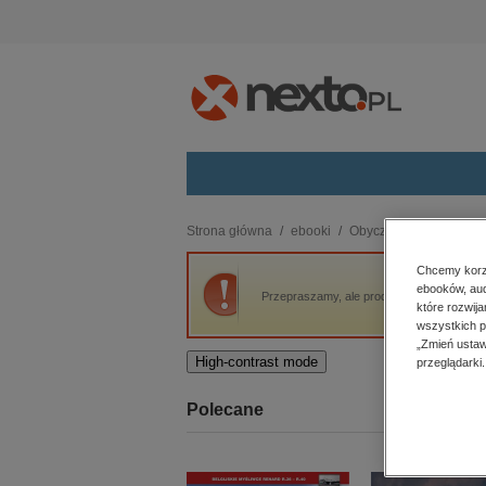
Kategorie
Strona główna
ebooki
Obyczajowe
Laleczk
budownictwo, aranżacja wnętrz
Chcemy korzy
ebooków, aud
biznesowe, branżowe, gospodarka
Przepraszamy, ale produkt „Laleczki” nie j
które rozwij
darmowe wydania
wszystkich p
dzienniki
„Zmień ustaw
High-contrast mode
przeglądarki.
edukacja
hobby, sport, rozrywka
Polecane
komputery, internet, technologie,
informatyka
kobiece, lifestyle, kultura