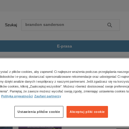
Szukaj
Szukaj
E-prasa
i
Zobacz wszystkie E-prasa
polityka, społeczno-informacyjne
stać z plików cookies, aby zapewnić Ci najlepsze wrażenia podczas przeglądania naszego
iobooków i e-prasy, dostarczać spersonalizowane rekomendacje oraz udostępniać Ci najno
psychologiczne
est dostępny.
amy dzięki analizie danych i współpracy z naszymi partnerami. Jeśli zgadzasz się na korzyst
inne
lików cookies, kliknij „Zaakceptuj wszystkie”. Możesz również dostosować swoje preferencje
popularno-naukowe
ienia”. Pamiętaj, że zawsze możesz wycofać swoją zgodę, zmieniając ustawienia cookies lu
Polityka prywatności
Zaufani partnerzy
historia
zdrowie
religie
Ustawienia plików cookie
Akceptuj pliki cookie