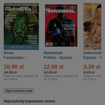
BESTSELLER
Nowa
Newsweek
Zwierciadło
Fantastyka –
Polska – Eprasa
Eprasa – 5/
Eprasa – 5/2026
– 13/2026
16.90 zł
12.00 zł
3.20 zł
16.90 zł
12.00 zł
3.20 zł
Najniższa cena z ostatnich 30
Najniższa cena z ostatnich 30
Najniższa cena z o
dni:
16.90 zł
dni:
12.00 zł
dni:
3.20 zł
High-contrast mode
Najczęściej kupowane razem