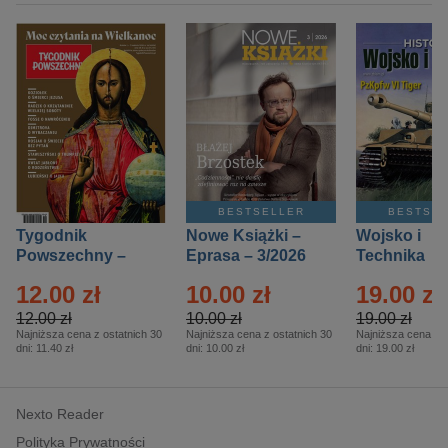
BESTSELLER
BESTSE
Tygodnik
Nowe Książki –
Wojsko i
Powszechny –
Eprasa – 3/2026
Technika
Eprasa – 14/2026
Historia – E
12.00 zł
10.00 zł
19.00 zł
– 2/2026
12.00 zł
10.00 zł
19.00 zł
Najniższa cena z ostatnich 30
Najniższa cena z ostatnich 30
Najniższa cena z o
dni:
11.40 zł
dni:
10.00 zł
dni:
19.00 zł
Nexto Reader
Polityka Prywatności