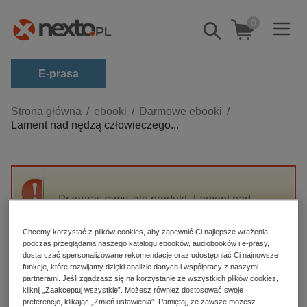
0
Pokaż/schowaj
wyszukiwarkę
E-prasa
Kategorie
Strona główna
ebooki
Darmowe ebooki
Lament nad nędzą człowieczego...
Zobacz wszystkie E-prasa
budownictwo, aranżacja wnętrz
biznesowe, branżowe, gospodarka
Przepraszamy, ale produkt „Lament nad
darmowe wydania
nędzą człowieczego ciała” nie jest dostępny.
dzienniki
Chcemy korzystać z plików cookies, aby zapewnić Ci najlepsze wrażenia
podczas przeglądania naszego katalogu ebooków, audiobooków i e-prasy,
edukacja
High-contrast mode
dostarczać spersonalizowane rekomendacje oraz udostępniać Ci najnowsze
hobby, sport, rozrywka
funkcje, które rozwijamy dzięki analizie danych i współpracy z naszymi
partnerami. Jeśli zgadzasz się na korzystanie ze wszystkich plików cookies,
Polecane
komputery, internet, technologie, informatyka
kliknij „Zaakceptuj wszystkie”. Możesz również dostosować swoje
preferencje, klikając „Zmień ustawienia”. Pamiętaj, że zawsze możesz