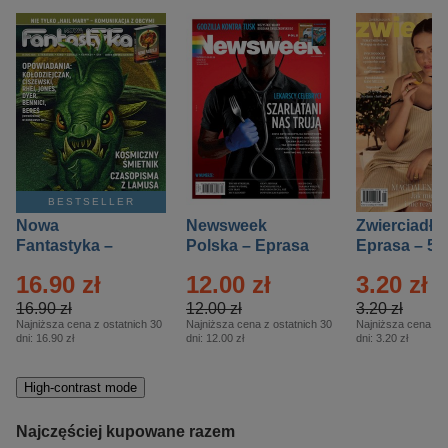
BESTSELLER
Nowa
Newsweek
Zwierciadło
Fantastyka –
Polska – Eprasa
Eprasa – 5/
Eprasa – 5/2026
– 13/2026
16.90 zł
12.00 zł
3.20 zł
16.90 zł
12.00 zł
3.20 zł
Najniższa cena z ostatnich 30
Najniższa cena z ostatnich 30
Najniższa cena z o
dni:
16.90 zł
dni:
12.00 zł
dni:
3.20 zł
High-contrast mode
Najczęściej kupowane razem