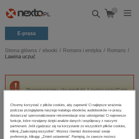
0
Pokaż/schowaj
wyszukiwarkę
E-prasa
Kategorie
Strona główna
ebooki
Romans i erotyka
Romans
Lawina uczuć
Zobacz wszystkie E-prasa
budownictwo, aranżacja wnętrz
biznesowe, branżowe, gospodarka
Przepraszamy, ale produkt „Lawina uczuć” nie
darmowe wydania
jest dostępny.
dzienniki
Chcemy korzystać z plików cookies, aby zapewnić Ci najlepsze wrażenia
podczas przeglądania naszego katalogu ebooków, audiobooków i e-prasy,
edukacja
High-contrast mode
dostarczać spersonalizowane rekomendacje oraz udostępniać Ci najnowsze
hobby, sport, rozrywka
funkcje, które rozwijamy dzięki analizie danych i współpracy z naszymi
partnerami. Jeśli zgadzasz się na korzystanie ze wszystkich plików cookies,
Polecane
komputery, internet, technologie, informatyka
kliknij „Zaakceptuj wszystkie”. Możesz również dostosować swoje
preferencje, klikając „Zmień ustawienia”. Pamiętaj, że zawsze możesz