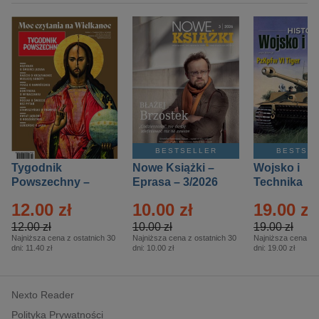
BESTSELLER
BESTSE
Tygodnik
Nowe Książki –
Wojsko i
Powszechny –
Eprasa – 3/2026
Technika
Eprasa – 14/2026
Historia – E
12.00 zł
10.00 zł
19.00 zł
– 2/2026
12.00 zł
10.00 zł
19.00 zł
Najniższa cena z ostatnich 30
Najniższa cena z ostatnich 30
Najniższa cena z o
dni:
11.40 zł
dni:
10.00 zł
dni:
19.00 zł
Nexto Reader
Polityka Prywatności