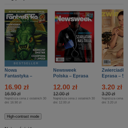
BESTSELLER
Nowa
Newsweek
Zwierciadło
Fantastyka –
Polska – Eprasa
Eprasa – 5/
Eprasa – 5/2026
– 13/2026
16.90 zł
12.00 zł
3.20 zł
16.90 zł
12.00 zł
3.20 zł
Najniższa cena z ostatnich 30
Najniższa cena z ostatnich 30
Najniższa cena z o
dni:
16.90 zł
dni:
12.00 zł
dni:
3.20 zł
High-contrast mode