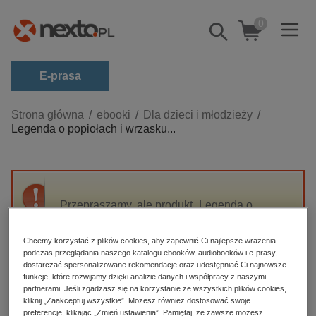
0
Pokaż/schowaj
wyszukiwarkę
E-prasa
Kategorie
Strona główna
ebooki
Dla dzieci i młodzieży
Legenda o popiołach i wrzasku...
Zobacz wszystkie E-prasa
budownictwo, aranżacja wnętrz
biznesowe, branżowe, gospodarka
Przepraszamy, ale produkt „Legenda o
darmowe wydania
popiołach i wrzasku (reedycja)” nie jest
dzienniki
dostępny.
Chcemy korzystać z plików cookies, aby zapewnić Ci najlepsze wrażenia
edukacja
podczas przeglądania naszego katalogu ebooków, audiobooków i e-prasy,
dostarczać spersonalizowane rekomendacje oraz udostępniać Ci najnowsze
High-contrast mode
hobby, sport, rozrywka
funkcje, które rozwijamy dzięki analizie danych i współpracy z naszymi
partnerami. Jeśli zgadzasz się na korzystanie ze wszystkich plików cookies,
komputery, internet, technologie, informatyka
kliknij „Zaakceptuj wszystkie”. Możesz również dostosować swoje
Polecane
preferencje, klikając „Zmień ustawienia”. Pamiętaj, że zawsze możesz