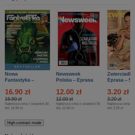
BESTSELLER
Nowa
Newsweek
Zwierciadło
Fantastyka –
Polska – Eprasa
Eprasa – 5/
Eprasa – 5/2026
– 13/2026
16.90 zł
12.00 zł
3.20 zł
16.90 zł
12.00 zł
3.20 zł
Najniższa cena z ostatnich 30
Najniższa cena z ostatnich 30
Najniższa cena z o
dni:
16.90 zł
dni:
12.00 zł
dni:
3.20 zł
High-contrast mode