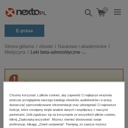
0
Pokaż/schowaj
wyszukiwarkę
E-prasa
Kategorie
Strona główna
ebooki
Naukowe i akademickie
Medycyna
Leki beta-adrenolityczne -...
Zobacz wszystkie E-prasa
budownictwo, aranżacja wnętrz
biznesowe, branżowe, gospodarka
Przepraszamy, ale produkt „Leki beta-
darmowe wydania
adrenolityczne - wybrane zagadnienia” nie
dzienniki
jest dostępny.
Chcemy korzystać z plików cookies, aby zapewnić Ci najlepsze wrażenia
podczas przeglądania naszego katalogu ebooków, audiobooków i e-prasy,
edukacja
dostarczać spersonalizowane rekomendacje oraz udostępniać Ci najnowsze
funkcje, które rozwijamy dzięki analizie danych i współpracy z naszymi
High-contrast mode
hobby, sport, rozrywka
partnerami. Jeśli zgadzasz się na korzystanie ze wszystkich plików cookies,
komputery, internet, technologie, informatyka
kliknij „Zaakceptuj wszystkie”. Możesz również dostosować swoje
Polecane
preferencje, klikając „Zmień ustawienia”. Pamiętaj, że zawsze możesz