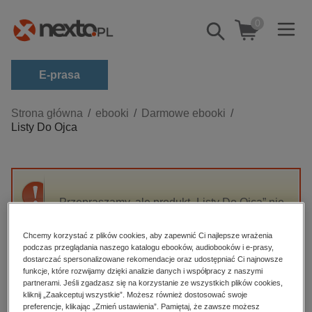
0
Pokaż/schowaj
wyszukiwarkę
E-prasa
Kategorie
Strona główna
ebooki
Darmowe ebooki
Listy Do Ojca
Zobacz wszystkie E-prasa
budownictwo, aranżacja wnętrz
biznesowe, branżowe, gospodarka
Przepraszamy, ale produkt „Listy Do Ojca” nie
darmowe wydania
jest dostępny.
dzienniki
Chcemy korzystać z plików cookies, aby zapewnić Ci najlepsze wrażenia
podczas przeglądania naszego katalogu ebooków, audiobooków i e-prasy,
edukacja
High-contrast mode
dostarczać spersonalizowane rekomendacje oraz udostępniać Ci najnowsze
hobby, sport, rozrywka
funkcje, które rozwijamy dzięki analizie danych i współpracy z naszymi
partnerami. Jeśli zgadzasz się na korzystanie ze wszystkich plików cookies,
Polecane
komputery, internet, technologie, informatyka
kliknij „Zaakceptuj wszystkie”. Możesz również dostosować swoje
preferencje, klikając „Zmień ustawienia”. Pamiętaj, że zawsze możesz