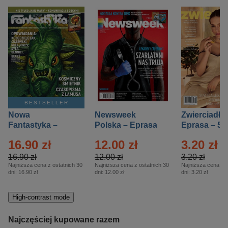
BESTSELLER
Nowa
Newsweek
Zwierciadło
Fantastyka –
Polska – Eprasa
Eprasa – 5/
Eprasa – 5/2026
– 13/2026
16.90 zł
12.00 zł
3.20 zł
16.90 zł
12.00 zł
3.20 zł
Najniższa cena z ostatnich 30
Najniższa cena z ostatnich 30
Najniższa cena z o
dni:
16.90 zł
dni:
12.00 zł
dni:
3.20 zł
High-contrast mode
Najczęściej kupowane razem