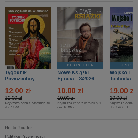
BESTSELLER
BESTSE
Tygodnik
Nowe Książki –
Wojsko i
Powszechny –
Eprasa – 3/2026
Technika
Eprasa – 14/2026
Historia – E
12.00 zł
10.00 zł
19.00 zł
– 2/2026
12.00 zł
10.00 zł
19.00 zł
Najniższa cena z ostatnich 30
Najniższa cena z ostatnich 30
Najniższa cena z o
dni:
11.40 zł
dni:
10.00 zł
dni:
19.00 zł
Nexto Reader
Polityka Prywatności