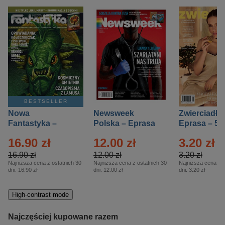
BESTSELLER
Nowa
Newsweek
Zwierciadło
Fantastyka –
Polska – Eprasa
Eprasa – 5/
Eprasa – 5/2026
– 13/2026
16.90 zł
12.00 zł
3.20 zł
16.90 zł
12.00 zł
3.20 zł
Najniższa cena z ostatnich 30
Najniższa cena z ostatnich 30
Najniższa cena z o
dni:
16.90 zł
dni:
12.00 zł
dni:
3.20 zł
High-contrast mode
Najczęściej kupowane razem