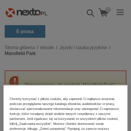
0
Pokaż/schowaj
wyszukiwarkę
E-prasa
Kategorie
Strona główna
ebooki
Języki i nauka języków
Mansfield Park
Zobacz wszystkie E-prasa
budownictwo, aranżacja wnętrz
biznesowe, branżowe, gospodarka
Przepraszamy, ale produkt „Mansfield Park”
darmowe wydania
nie jest dostępny.
dzienniki
Chcemy korzystać z plików cookies, aby zapewnić Ci najlepsze wrażenia
podczas przeglądania naszego katalogu ebooków, audiobooków i e-prasy,
edukacja
High-contrast mode
dostarczać spersonalizowane rekomendacje oraz udostępniać Ci najnowsze
hobby, sport, rozrywka
funkcje, które rozwijamy dzięki analizie danych i współpracy z naszymi
partnerami. Jeśli zgadzasz się na korzystanie ze wszystkich plików cookies,
Polecane
komputery, internet, technologie, informatyka
kliknij „Zaakceptuj wszystkie”. Możesz również dostosować swoje
preferencje, klikając „Zmień ustawienia”. Pamiętaj, że zawsze możesz