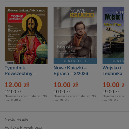
BESTSELLER
BESTSE
Tygodnik
Nowe Książki –
Wojsko i
Powszechny –
Eprasa – 3/2026
Technika
Eprasa – 14/2026
Historia – E
12.00 zł
10.00 zł
19.00 zł
– 2/2026
12.00 zł
10.00 zł
19.00 zł
Najniższa cena z ostatnich 30
Najniższa cena z ostatnich 30
Najniższa cena z o
dni:
11.40 zł
dni:
10.00 zł
dni:
19.00 zł
Nexto Reader
Polityka Prywatności