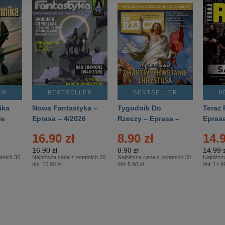
ER
BESTSELLER
BESTSELLER
B
ika
Nowa Fantastyka –
Tygodnik Do
Teraz 
ie
Eprasa – 4/2026
Rzeczy – Eprasa –
Eprasa
rasa
14/2026
16.90 zł
8.90 zł
14.9
16.90 zł
8.90 zł
14.99 z
tnich 30
Najniższa cena z ostatnich 30
Najniższa cena z ostatnich 30
Najniższ
dni:
16.90 zł
dni:
8.90 zł
dni:
14.99