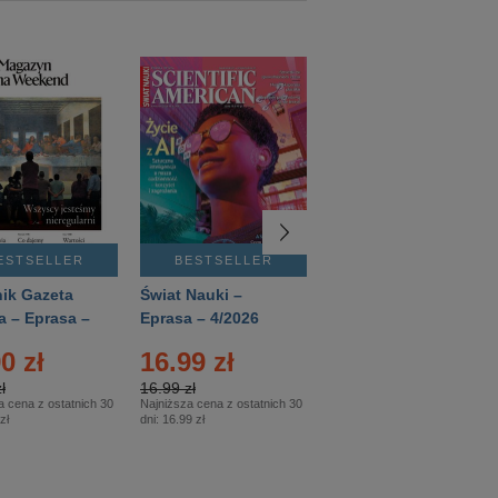
ESTSELLER
BESTSELLER
BESTSELLER
ik Gazeta
Świat Nauki –
Mówią Wieki –
a – Eprasa –
Eprasa – 4/2026
Eprasa – 3/2026
26
0 zł
16.99 zł
12.50 zł
ł
16.99 zł
12.50 zł
a cena z ostatnich 30
Najniższa cena z ostatnich 30
Najniższa cena z ostatnich 30
zł
dni:
16.99 zł
dni:
12.50 zł