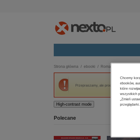
Kategorie
Strona główna
ebooki
Romans i erotyka
R
budownictwo, aranżacja wnętrz
Chcemy korzy
ebooków, aud
biznesowe, branżowe, gospodarka
Przepraszamy, ale produkt „Melodia serc” 
które rozwij
darmowe wydania
wszystkich p
dzienniki
„Zmień ustaw
High-contrast mode
przeglądarki.
edukacja
hobby, sport, rozrywka
Polecane
komputery, internet, technologie,
informatyka
kobiece, lifestyle, kultura