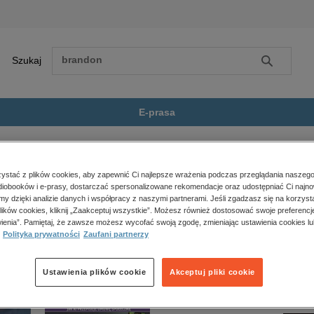
Szukaj
Szukaj
E-prasa
omans
Melodia serc
Zobacz wszystkie E-prasa
polityka, społeczno-informacyjne
stać z plików cookies, aby zapewnić Ci najlepsze wrażenia podczas przeglądania naszego
iobooków i e-prasy, dostarczać spersonalizowane rekomendacje oraz udostępniać Ci najno
psychologiczne
nie jest dostępny.
amy dzięki analizie danych i współpracy z naszymi partnerami. Jeśli zgadzasz się na korzyst
inne
lików cookies, kliknij „Zaakceptuj wszystkie”. Możesz również dostosować swoje preferencje
popularno-naukowe
ienia”. Pamiętaj, że zawsze możesz wycofać swoją zgodę, zmieniając ustawienia cookies lu
Polityka prywatności
Zaufani partnerzy
historia
zdrowie
religie
Ustawienia plików cookie
Akceptuj pliki cookie