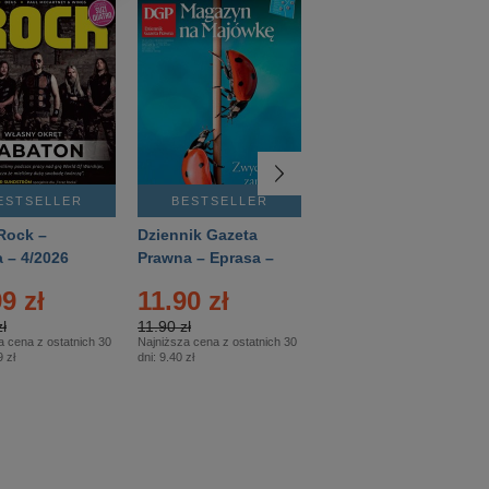
ESTSELLER
BESTSELLER
BESTSELLER
Rock –
Dziennik Gazeta
Świat Wiedzy
 – 4/2026
Prawna – Eprasa –
Historia – Eprasa –
83/2026
2/2026
9 zł
11.90 zł
13.99 zł
ł
11.90 zł
13.99 zł
a cena z ostatnich 30
Najniższa cena z ostatnich 30
Najniższa cena z ostatnich 30
 zł
dni:
9.40 zł
dni:
13.99 zł