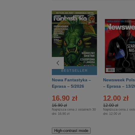
BESTSELLER
BESTSELLER
Deutsch Aktuell –
Nowa Fantastyka –
Newsweek Pols
Eprasa – 2/2026
Eprasa – 5/2026
– Eprasa – 13/2
22.90 zł
16.90 zł
12.00 zł
22.90 zł
16.90 zł
12.00 zł
Najniższa cena z ostatnich 30
Najniższa cena z ostatnich 30
Najniższa cena z osta
dni:
22.90 zł
dni:
16.90 zł
dni:
12.00 zł
High-contrast mode