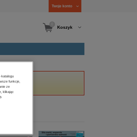
Twoje konto
0
Koszyk
 katalogu
wsze funkcje,
anie ze
, klikając
b