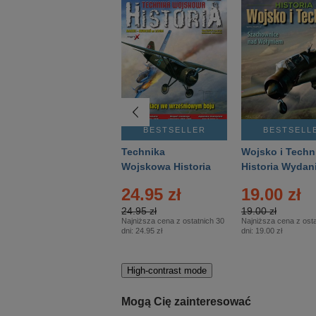
BESTSELLER
BESTSELLER
BESTSELL
Gość Niedzielny -
Technika
Wojsko i Techn
Warszawski –
Wojskowa Historia
Historia Wydan
Eprasa – 14/2026
– Eprasa – 2/2026
Specjalne – Ep
4.00 zł
24.95 zł
19.00 zł
– 2/2026
4.00 zł
24.95 zł
19.00 zł
Najniższa cena z ostatnich 30
Najniższa cena z ostatnich 30
Najniższa cena z osta
dni:
3.80 zł
dni:
24.95 zł
dni:
19.00 zł
High-contrast mode
Mogą Cię zainteresować