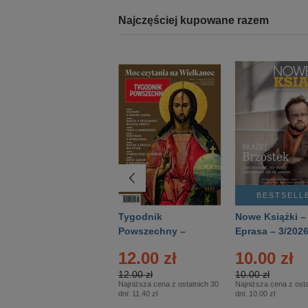
Najczęściej kupowane razem
BESTSELLER
BESTSELL
Technika
Tygodnik
Nowe Książki –
Wojskowa Historia
Powszechny –
Eprasa – 3/202
- Numer specjalny
Eprasa – 14/2026
24.95 zł
12.00 zł
10.00 zł
– Eprasa – 2/2026
24.95 zł
12.00 zł
10.00 zł
Najniższa cena z ostatnich 30
Najniższa cena z ostatnich 30
Najniższa cena z osta
dni:
24.95 zł
dni:
11.40 zł
dni:
10.00 zł