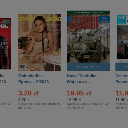
BESTSELLER
B
ka
Zwierciadło –
Nowa Technika
Dzienn
026
Eprasa – 5/2026
Wojskowa –
Prawn
Eprasa – 2/2026
65/20
3.20 zł
19.95 zł
11.9
3.20 zł
19.95 zł
11.90 z
tnich 30
Najniższa cena z ostatnich 30
Najniższa cena z ostatnich 30
Najniższ
dni:
3.20 zł
dni:
19.95 zł
dni:
9.40 