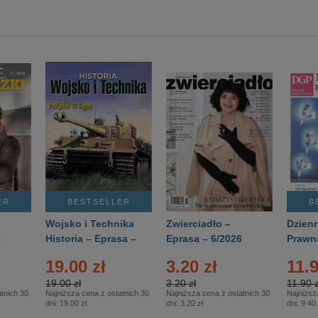
ER
BESTSELLER
B
Wojsko i Technika
Zwierciadło –
Dzienn
6
Historia – Eprasa –
Eprasa – 6/2026
Prawn
2/2026
74/20
19.00 zł
3.20 zł
11.9
19.00 zł
3.20 zł
11.90 z
tnich 30
Najniższa cena z ostatnich 30
Najniższa cena z ostatnich 30
Najniższ
dni:
19.00 zł
dni:
3.20 zł
dni:
9.40 