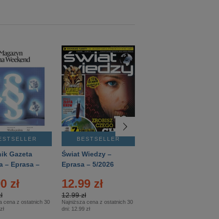
ESTSELLER
BESTSELLER
BESTSELLER
ik Gazeta
Świat Wiedzy –
T3 – Eprasa –
a – Eprasa –
Eprasa – 5/2026
4/2026
26
0 zł
12.99 zł
9.50 zł
ł
12.99 zł
9.50 zł
a cena z ostatnich 30
Najniższa cena z ostatnich 30
Najniższa cena z ostatnich 30
zł
dni:
12.99 zł
dni:
11.90 zł