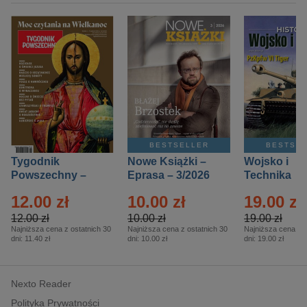
BESTSELLER
BESTSE
Tygodnik
Nowe Książki –
Wojsko i
Powszechny –
Eprasa – 3/2026
Technika
Eprasa – 14/2026
Historia – E
12.00 zł
10.00 zł
19.00 zł
– 2/2026
12.00 zł
10.00 zł
19.00 zł
Najniższa cena z ostatnich 30
Najniższa cena z ostatnich 30
Najniższa cena z o
dni:
11.40 zł
dni:
10.00 zł
dni:
19.00 zł
Nexto Reader
Polityka Prywatności