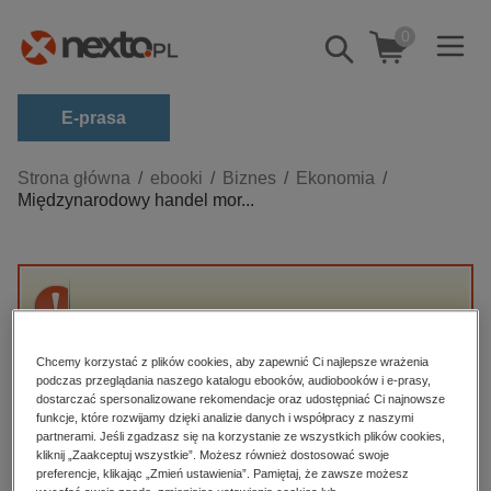
0
Pokaż/schowaj
wyszukiwarkę
E-prasa
Kategorie
Strona główna
ebooki
Biznes
Ekonomia
Międzynarodowy handel mor...
Zobacz wszystkie E-prasa
budownictwo, aranżacja wnętrz
biznesowe, branżowe, gospodarka
Przepraszamy, ale produkt „Międzynarodowy
darmowe wydania
handel morski” nie jest dostępny.
dzienniki
Chcemy korzystać z plików cookies, aby zapewnić Ci najlepsze wrażenia
podczas przeglądania naszego katalogu ebooków, audiobooków i e-prasy,
edukacja
dostarczać spersonalizowane rekomendacje oraz udostępniać Ci najnowsze
High-contrast mode
funkcje, które rozwijamy dzięki analizie danych i współpracy z naszymi
hobby, sport, rozrywka
partnerami. Jeśli zgadzasz się na korzystanie ze wszystkich plików cookies,
Polecane
kliknij „Zaakceptuj wszystkie”. Możesz również dostosować swoje
komputery, internet, technologie, informatyka
preferencje, klikając „Zmień ustawienia”. Pamiętaj, że zawsze możesz