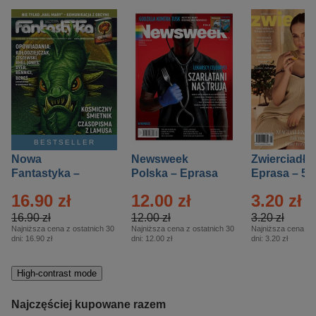
BESTSELLER
Nowa
Newsweek
Zwierciadło
Fantastyka –
Polska – Eprasa
Eprasa – 5/
Eprasa – 5/2026
– 13/2026
16.90 zł
12.00 zł
3.20 zł
16.90 zł
12.00 zł
3.20 zł
Najniższa cena z ostatnich 30
Najniższa cena z ostatnich 30
Najniższa cena z o
dni:
16.90 zł
dni:
12.00 zł
dni:
3.20 zł
High-contrast mode
Najczęściej kupowane razem