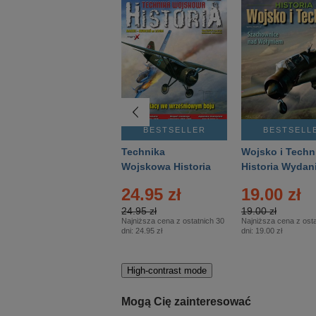
BESTSELLER
BESTSELLER
BESTSELL
Gość Niedzielny -
Technika
Wojsko i Techn
Warszawski –
Wojskowa Historia
Historia Wydan
Eprasa – 14/2026
– Eprasa – 2/2026
Specjalne – Ep
4.00 zł
24.95 zł
19.00 zł
– 2/2026
4.00 zł
24.95 zł
19.00 zł
Najniższa cena z ostatnich 30
Najniższa cena z ostatnich 30
Najniższa cena z osta
dni:
3.80 zł
dni:
24.95 zł
dni:
19.00 zł
High-contrast mode
Mogą Cię zainteresować