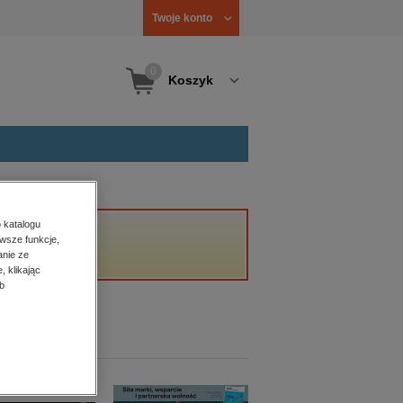
Twoje konto
0
Koszyk
 katalogu
wsze funkcje,
anie ze
, klikając
b