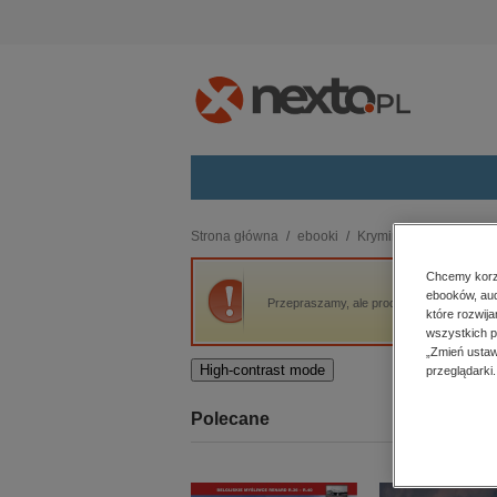
Kategorie
Strona główna
ebooki
Kryminał, sensacja, thri
budownictwo, aranżacja wnętrz
Chcemy korzy
ebooków, aud
biznesowe, branżowe, gospodarka
Przepraszamy, ale produkt „Na własną rękę
które rozwij
darmowe wydania
wszystkich p
dzienniki
„Zmień ustaw
High-contrast mode
przeglądarki.
edukacja
hobby, sport, rozrywka
Polecane
komputery, internet, technologie,
informatyka
kobiece, lifestyle, kultura