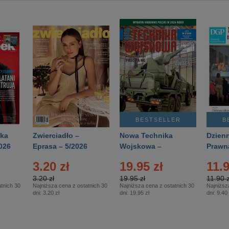
BESTSELLER
B
ka
Zwierciadło –
Nowa Technika
Dzienn
026
Eprasa – 5/2026
Wojskowa –
Prawn
Eprasa – 2/2026
65/20
3.20 zł
19.95 zł
11.9
3.20 zł
19.95 zł
11.90 z
tnich 30
Najniższa cena z ostatnich 30
Najniższa cena z ostatnich 30
Najniższ
dni:
3.20 zł
dni:
19.95 zł
dni:
9.40 