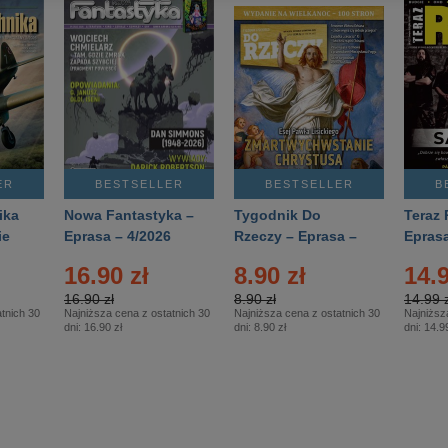
ER
BESTSELLER
BESTSELLER
B
ika
Nowa Fantastyka –
Tygodnik Do
Teraz 
ie
Eprasa – 4/2026
Rzeczy – Eprasa –
Eprasa
rasa
14/2026
16.90 zł
8.90 zł
14.9
16.90 zł
8.90 zł
14.99 z
tnich 30
Najniższa cena z ostatnich 30
Najniższa cena z ostatnich 30
Najniższ
dni:
16.90 zł
dni:
8.90 zł
dni:
14.99