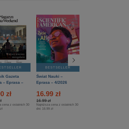
ESTSELLER
BESTSELLER
BESTSELLER
ik Gazeta
Świat Nauki –
Mówią Wieki –
a – Eprasa –
Eprasa – 4/2026
Eprasa – 3/2026
26
0 zł
16.99 zł
12.50 zł
ł
16.99 zł
12.50 zł
a cena z ostatnich 30
Najniższa cena z ostatnich 30
Najniższa cena z ostatnich 30
zł
dni:
16.99 zł
dni:
12.50 zł