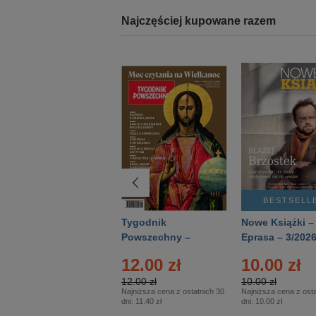
Najczęściej kupowane razem
BESTSELLER
BESTSELL
Technika
Tygodnik
Nowe Książki –
Wojskowa Historia
Powszechny –
Eprasa – 3/202
- Numer specjalny
Eprasa – 14/2026
24.95 zł
12.00 zł
10.00 zł
– Eprasa – 2/2026
24.95 zł
12.00 zł
10.00 zł
Najniższa cena z ostatnich 30
Najniższa cena z ostatnich 30
Najniższa cena z osta
dni:
24.95 zł
dni:
11.40 zł
dni:
10.00 zł