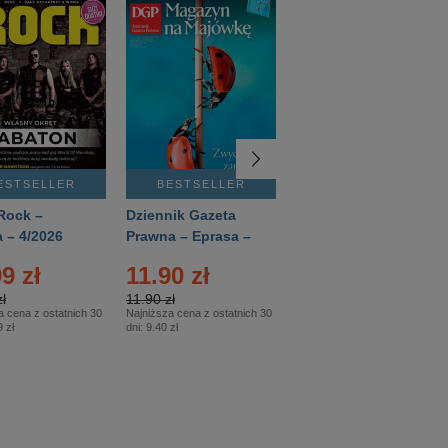
ESTSELLER
BESTSELLER
BESTSELLER
Rock –
Dziennik Gazeta
Świat Wiedzy
 – 4/2026
Prawna – Eprasa –
Historia – Eprasa –
83/2026
2/2026
9 zł
11.90 zł
13.99 zł
ł
11.90 zł
13.99 zł
a cena z ostatnich 30
Najniższa cena z ostatnich 30
Najniższa cena z ostatnich 30
 zł
dni:
9.40 zł
dni:
13.99 zł