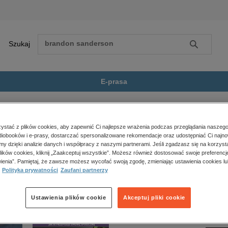
Szukaj
Szukaj
E-prasa
ller
Na własną rękę
Zobacz wszystkie E-prasa
polityka, społeczno-informacyjne
stać z plików cookies, aby zapewnić Ci najlepsze wrażenia podczas przeglądania naszego
iobooków i e-prasy, dostarczać spersonalizowane rekomendacje oraz udostępniać Ci najno
psychologiczne
” nie jest dostępny.
amy dzięki analizie danych i współpracy z naszymi partnerami. Jeśli zgadzasz się na korzyst
inne
lików cookies, kliknij „Zaakceptuj wszystkie”. Możesz również dostosować swoje preferencje
popularno-naukowe
ienia”. Pamiętaj, że zawsze możesz wycofać swoją zgodę, zmieniając ustawienia cookies lu
Polityka prywatności
Zaufani partnerzy
historia
zdrowie
religie
Ustawienia plików cookie
Akceptuj pliki cookie