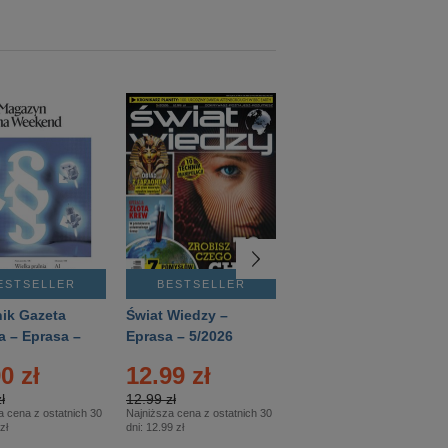
ESTSELLER
BESTSELLER
BESTSELLER
ik Gazeta
Świat Wiedzy –
T3 – Eprasa –
a – Eprasa –
Eprasa – 5/2026
4/2026
26
0 zł
12.99 zł
9.50 zł
ł
12.99 zł
9.50 zł
a cena z ostatnich 30
Najniższa cena z ostatnich 30
Najniższa cena z ostatnich 30
zł
dni:
12.99 zł
dni:
11.90 zł