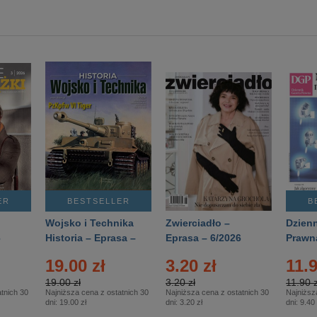
ER
BESTSELLER
B
Wojsko i Technika
Zwierciadło –
Dzienn
6
Historia – Eprasa –
Eprasa – 6/2026
Prawn
2/2026
74/20
19.00 zł
3.20 zł
11.9
19.00 zł
3.20 zł
11.90 z
tnich 30
Najniższa cena z ostatnich 30
Najniższa cena z ostatnich 30
Najniższ
dni:
19.00 zł
dni:
3.20 zł
dni:
9.40 