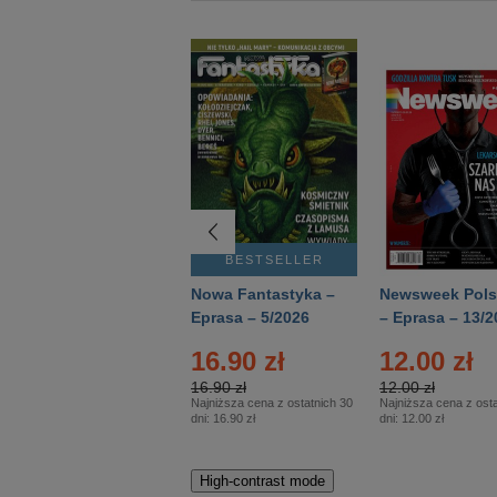
BESTSELLER
BESTSELLER
Deutsch Aktuell –
Nowa Fantastyka –
Newsweek Pols
Eprasa – 2/2026
Eprasa – 5/2026
– Eprasa – 13/2
22.90 zł
16.90 zł
12.00 zł
22.90 zł
16.90 zł
12.00 zł
Najniższa cena z ostatnich 30
Najniższa cena z ostatnich 30
Najniższa cena z osta
dni:
22.90 zł
dni:
16.90 zł
dni:
12.00 zł
High-contrast mode