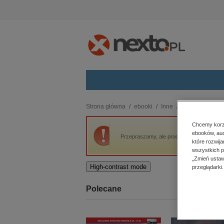
Kategorie
Strona główna
ebooki
Inne
Nabywcy audiob
budownictwo, aranżacja wnętrz
Chcemy korzy
ebooków, aud
biznesowe, branżowe, gospodarka
Przepraszamy, ale produkt „Nabywcy audio
które rozwij
darmowe wydania
wszystkich p
dzienniki
„Zmień ustaw
High-contrast mode
przeglądarki.
edukacja
hobby, sport, rozrywka
Polecane
komputery, internet, technologie,
informatyka
kobiece, lifestyle, kultura