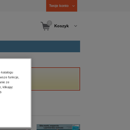
Twoje konto
0
Koszyk
 katalogu
wsze funkcje,
anie ze
, klikając
b