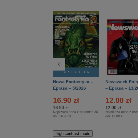
BESTSELLER
BESTSELLER
Deutsch Aktuell –
Nowa Fantastyka –
Newsweek Pols
Eprasa – 2/2026
Eprasa – 5/2026
– Eprasa – 13/2
16.90 zł
12.00 zł
16.90 zł
12.00 zł
Najniższa cena z ostatnich 30
Najniższa cena z osta
dni:
16.90 zł
dni:
12.00 zł
High-contrast mode