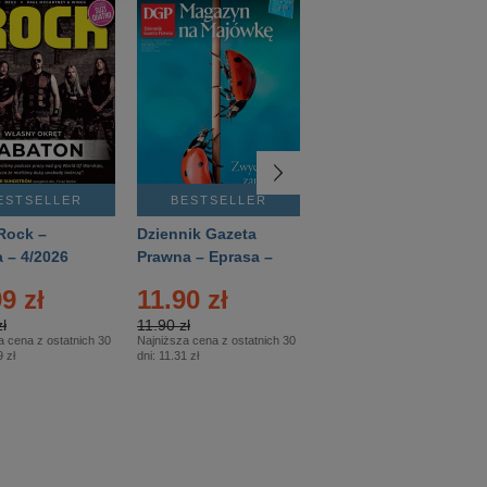
ESTSELLER
BESTSELLER
BESTSELLER
Rock –
Dziennik Gazeta
Świat Wiedzy
 – 4/2026
Prawna – Eprasa –
Historia – Eprasa –
83/2026
2/2026
9 zł
11.90 zł
13.99 zł
ł
11.90 zł
13.99 zł
a cena z ostatnich 30
Najniższa cena z ostatnich 30
Najniższa cena z ostatnich 30
 zł
dni:
11.31 zł
dni:
13.99 zł