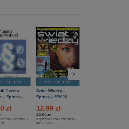
ESTSELLER
BESTSELLER
BESTSELLER
ik Gazeta
Świat Wiedzy –
T3 – Eprasa –
a – Eprasa –
Eprasa – 5/2026
4/2026
26
0 zł
12.99 zł
9.50 zł
ł
12.99 zł
9.50 zł
a cena z ostatnich 30
Najniższa cena z ostatnich 30
Najniższa cena z ostatnich 30
 zł
dni:
12.99 zł
dni:
11.90 zł