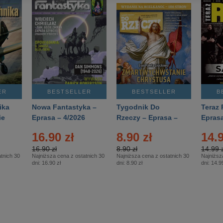
ER
BESTSELLER
BESTSELLER
B
ika
Nowa Fantastyka –
Tygodnik Do
Teraz 
ie
Eprasa – 4/2026
Rzeczy – Eprasa –
Eprasa
rasa
14/2026
16.90 zł
8.90 zł
14.9
16.90 zł
8.90 zł
14.99 z
tnich 30
Najniższa cena z ostatnich 30
Najniższa cena z ostatnich 30
Najniższ
dni:
16.90 zł
dni:
8.90 zł
dni:
14.99