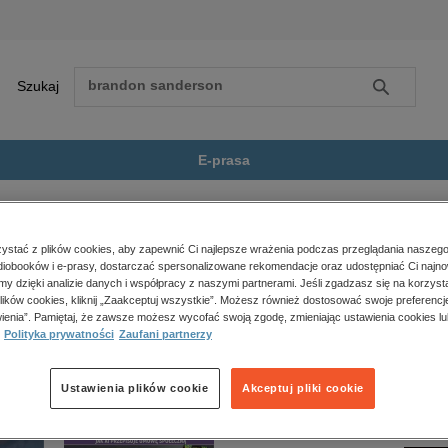
Szukaj
Szukaj
E-prasa
ooków - rap...
Zobacz wszystkie E-prasa
polityka, społeczno-informacyjne
stać z plików cookies, aby zapewnić Ci najlepsze wrażenia podczas przeglądania naszego
iobooków i e-prasy, dostarczać spersonalizowane rekomendacje oraz udostępniać Ci najno
psychologiczne
booków - raport” nie jest dostępny.
amy dzięki analizie danych i współpracy z naszymi partnerami. Jeśli zgadzasz się na korzyst
inne
lików cookies, kliknij „Zaakceptuj wszystkie”. Możesz również dostosować swoje preferencje
popularno-naukowe
ienia”. Pamiętaj, że zawsze możesz wycofać swoją zgodę, zmieniając ustawienia cookies lu
Polityka prywatności
Zaufani partnerzy
historia
zdrowie
religie
Ustawienia plików cookie
Akceptuj pliki cookie