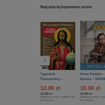
Najczęściej kupowane razem
BESTSELLER
BESTSELL
Technika
Tygodnik
Nowe Książki –
Wojskowa Historia
Powszechny –
Eprasa – 3/202
- Numer specjalny
Eprasa – 14/2026
12.00 zł
10.00 zł
– Eprasa – 2/2026
12.00 zł
10.00 zł
Najniższa cena z ostatnich 30
Najniższa cena z osta
dni:
11.40 zł
dni:
10.00 zł