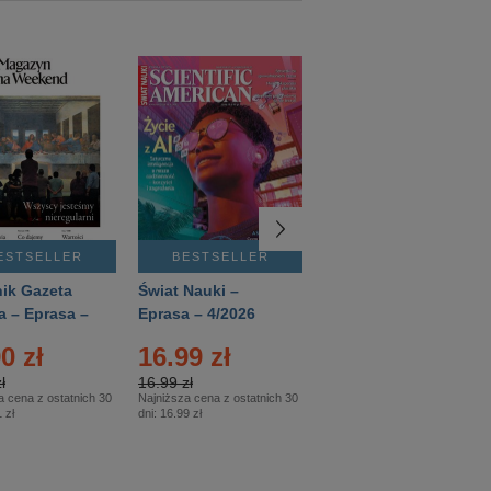
ESTSELLER
BESTSELLER
BESTSELLER
ik Gazeta
Świat Nauki –
Mówią Wieki –
a – Eprasa –
Eprasa – 4/2026
Eprasa – 3/2026
26
0 zł
16.99 zł
12.50 zł
ł
16.99 zł
12.50 zł
a cena z ostatnich 30
Najniższa cena z ostatnich 30
Najniższa cena z ostatnich 30
 zł
dni:
16.99 zł
dni:
12.50 zł