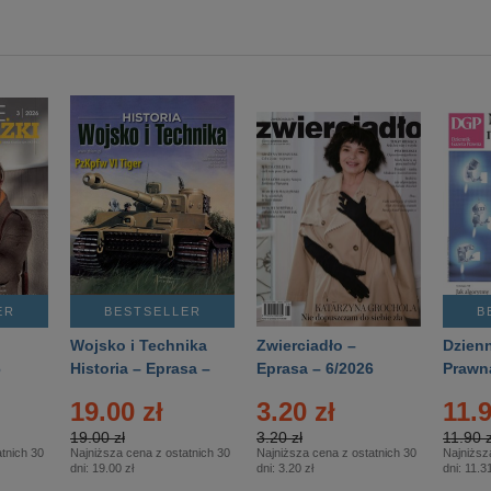
ER
BESTSELLER
B
Wojsko i Technika
Zwierciadło –
Dzienn
6
Historia – Eprasa –
Eprasa – 6/2026
Prawn
2/2026
74/20
19.00 zł
3.20 zł
11.9
19.00 zł
3.20 zł
11.90 z
tnich 30
Najniższa cena z ostatnich 30
Najniższa cena z ostatnich 30
Najniższ
dni:
19.00 zł
dni:
3.20 zł
dni:
11.31