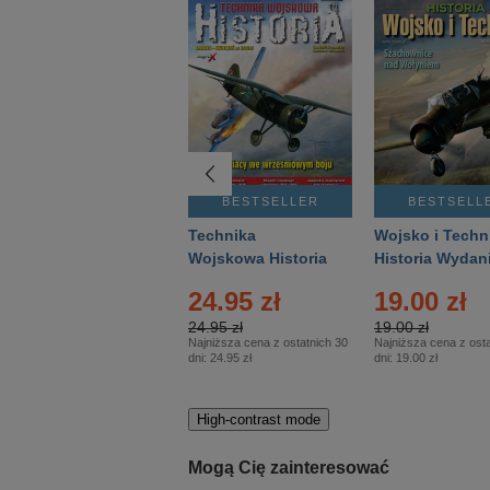
BESTSELLER
BESTSELLER
BESTSELL
Gość Niedzielny -
Technika
Wojsko i Techn
Warszawski –
Wojskowa Historia
Historia Wydan
Eprasa – 14/2026
– Eprasa – 2/2026
Specjalne – Ep
4.00 zł
24.95 zł
19.00 zł
– 2/2026
4.00 zł
24.95 zł
19.00 zł
Najniższa cena z ostatnich 30
Najniższa cena z ostatnich 30
Najniższa cena z osta
dni:
3.80 zł
dni:
24.95 zł
dni:
19.00 zł
High-contrast mode
Mogą Cię zainteresować