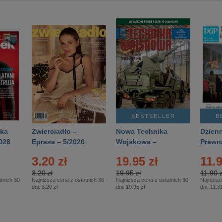
BESTSELLER
B
ka
Zwierciadło –
Nowa Technika
Dzienn
026
Eprasa – 5/2026
Wojskowa –
Prawn
Eprasa – 2/2026
65/20
3.20 zł
19.95 zł
11.9
3.20 zł
19.95 zł
11.90 z
tnich 30
Najniższa cena z ostatnich 30
Najniższa cena z ostatnich 30
Najniższ
dni:
3.20 zł
dni:
19.95 zł
dni:
11.31