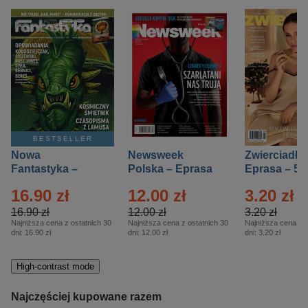
BESTSELLER
Nowa
Newsweek
Zwierciadło
Fantastyka –
Polska – Eprasa
Eprasa – 5/
Eprasa – 5/2026
– 13/2026
16.90 zł
12.00 zł
3.20 zł
16.90 zł
12.00 zł
3.20 zł
Najniższa cena z ostatnich 30
Najniższa cena z ostatnich 30
Najniższa cena z o
dni:
16.90 zł
dni:
12.00 zł
dni:
3.20 zł
High-contrast mode
Najczęściej kupowane razem