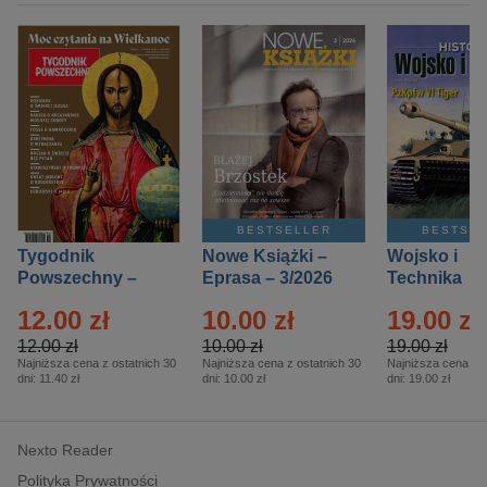
BESTSELLER
BESTSE
Tygodnik
Nowe Książki –
Wojsko i
Powszechny –
Eprasa – 3/2026
Technika
Eprasa – 14/2026
Historia – E
12.00 zł
10.00 zł
19.00 zł
– 2/2026
12.00 zł
10.00 zł
19.00 zł
Najniższa cena z ostatnich 30
Najniższa cena z ostatnich 30
Najniższa cena z o
dni:
11.40 zł
dni:
10.00 zł
dni:
19.00 zł
Nexto Reader
Polityka Prywatności