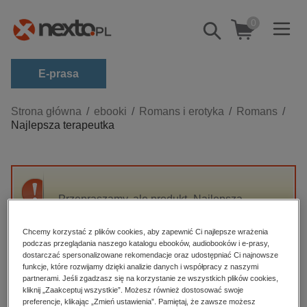
0
Pokaż/schowaj
wyszukiwarkę
E-prasa
Kategorie
Strona główna
ebooki
Romans i erotyka
Romans
Najlepsza terapeutka
Zobacz wszystkie E-prasa
budownictwo, aranżacja wnętrz
biznesowe, branżowe, gospodarka
Przepraszamy, ale produkt „Najlepsza
darmowe wydania
terapeutka” nie jest dostępny.
dzienniki
Chcemy korzystać z plików cookies, aby zapewnić Ci najlepsze wrażenia
podczas przeglądania naszego katalogu ebooków, audiobooków i e-prasy,
edukacja
High-contrast mode
dostarczać spersonalizowane rekomendacje oraz udostępniać Ci najnowsze
hobby, sport, rozrywka
funkcje, które rozwijamy dzięki analizie danych i współpracy z naszymi
partnerami. Jeśli zgadzasz się na korzystanie ze wszystkich plików cookies,
Polecane
komputery, internet, technologie, informatyka
kliknij „Zaakceptuj wszystkie”. Możesz również dostosować swoje
preferencje, klikając „Zmień ustawienia”. Pamiętaj, że zawsze możesz