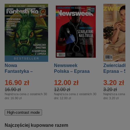
BESTSELLER
Nowa
Newsweek
Zwierciadło
Fantastyka –
Polska – Eprasa
Eprasa – 5/
Eprasa – 5/2026
– 13/2026
16.90 zł
12.00 zł
3.20 zł
16.90 zł
12.00 zł
3.20 zł
Najniższa cena z ostatnich 30
Najniższa cena z ostatnich 30
Najniższa cena z o
dni:
16.90 zł
dni:
12.00 zł
dni:
3.20 zł
High-contrast mode
Najczęściej kupowane razem