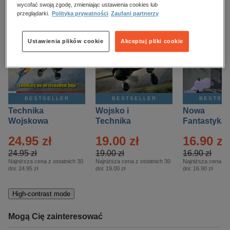
kobiece, lifestyle, kultura
wycofać swoją zgodę, zmieniając ustawienia cookies lub
przeglądarki.
Polityka prywatności
Zaufani partnerzy
polityka, społeczno-informacyjne
psychologiczne
Ustawienia plików cookie
Akceptuj pliki cookie
inne
popularno-naukowe
historia
BESTSELLER
BESTSELLER
BESTSE
zdrowie
Technika
Wojsko i
Nowa
religie
Wojskowa
Technika
Fantastyka 
Historia – Eprasa
Historia Wydanie
Eprasa – 4/
24.95 zł
19.00 zł
16.90 zł
– 2/2026
Specjalne –
Eprasa – 2/2026
24.95 zł
19.00 zł
16.90 zł
Najniższa cena z ostatnich 30
Najniższa cena z ostatnich 30
Najniższa cena z o
dni:
24.95 zł
dni:
19.00 zł
dni:
16.90 zł
High-contrast mode
Mogą Cię zainteresować