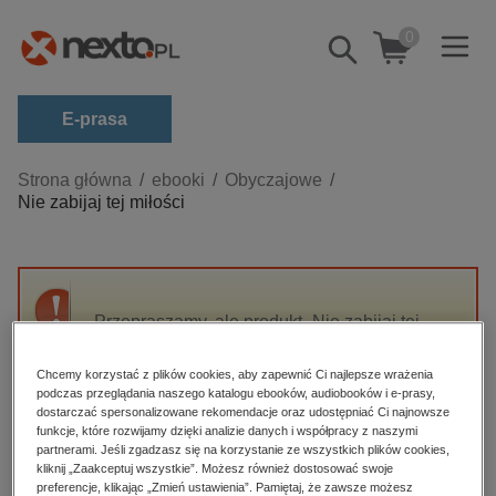
0
Pokaż/schowaj
wyszukiwarkę
E-prasa
Kategorie
Strona główna
ebooki
Obyczajowe
Nie zabijaj tej miłości
Zobacz wszystkie E-prasa
budownictwo, aranżacja wnętrz
biznesowe, branżowe, gospodarka
Przepraszamy, ale produkt „Nie zabijaj tej
darmowe wydania
miłości” nie jest dostępny.
dzienniki
Chcemy korzystać z plików cookies, aby zapewnić Ci najlepsze wrażenia
podczas przeglądania naszego katalogu ebooków, audiobooków i e-prasy,
edukacja
High-contrast mode
dostarczać spersonalizowane rekomendacje oraz udostępniać Ci najnowsze
hobby, sport, rozrywka
funkcje, które rozwijamy dzięki analizie danych i współpracy z naszymi
partnerami. Jeśli zgadzasz się na korzystanie ze wszystkich plików cookies,
Polecane
komputery, internet, technologie, informatyka
kliknij „Zaakceptuj wszystkie”. Możesz również dostosować swoje
preferencje, klikając „Zmień ustawienia”. Pamiętaj, że zawsze możesz