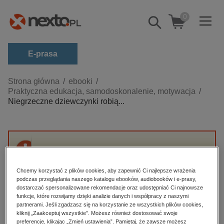
0
Pokaż/schowaj
wyszukiwarkę
E-prasa
Kategorie
Strona główna
ebooki
Praktyczna edukacja, samodoskonalenie, motywacja
Zobacz wszystkie E-prasa
Niegrzeczne dziewczynki robią...
budownictwo, aranżacja wnętrz
biznesowe, branżowe, gospodarka
darmowe wydania
Przepraszamy, ale produkt „Niegrzeczne
dzienniki
dziewczynki robią karierę” nie jest dostępny.
Chcemy korzystać z plików cookies, aby zapewnić Ci najlepsze wrażenia
edukacja
podczas przeglądania naszego katalogu ebooków, audiobooków i e-prasy,
dostarczać spersonalizowane rekomendacje oraz udostępniać Ci najnowsze
High-contrast mode
hobby, sport, rozrywka
funkcje, które rozwijamy dzięki analizie danych i współpracy z naszymi
partnerami. Jeśli zgadzasz się na korzystanie ze wszystkich plików cookies,
komputery, internet, technologie, informatyka
kliknij „Zaakceptuj wszystkie”. Możesz również dostosować swoje
Polecane
preferencje, klikając „Zmień ustawienia”. Pamiętaj, że zawsze możesz