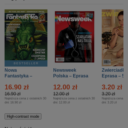
BESTSELLER
Nowa
Newsweek
Zwierciadło
Fantastyka –
Polska – Eprasa
Eprasa – 5/
Eprasa – 5/2026
– 13/2026
16.90 zł
12.00 zł
3.20 zł
16.90 zł
12.00 zł
3.20 zł
Najniższa cena z ostatnich 30
Najniższa cena z ostatnich 30
Najniższa cena z o
dni:
16.90 zł
dni:
12.00 zł
dni:
3.20 zł
High-contrast mode