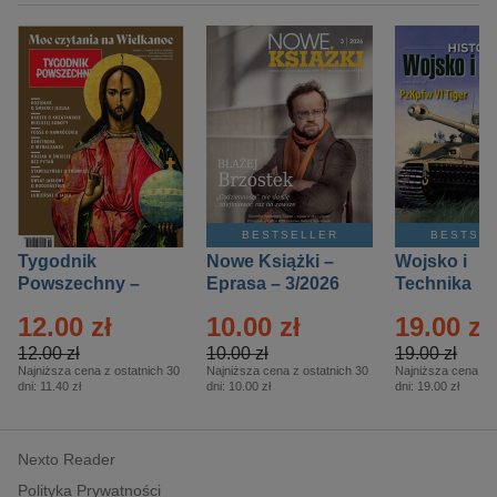
BESTSELLER
BESTSE
Tygodnik
Nowe Książki –
Wojsko i
Powszechny –
Eprasa – 3/2026
Technika
Eprasa – 14/2026
Historia – E
12.00 zł
10.00 zł
19.00 zł
– 2/2026
12.00 zł
10.00 zł
19.00 zł
Najniższa cena z ostatnich 30
Najniższa cena z ostatnich 30
Najniższa cena z o
dni:
11.40 zł
dni:
10.00 zł
dni:
19.00 zł
Nexto Reader
Polityka Prywatności