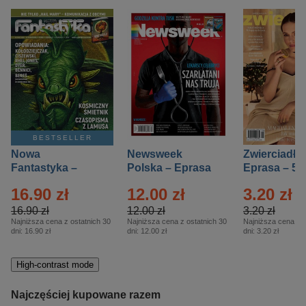
BESTSELLER
Nowa
Newsweek
Zwierciadło
Fantastyka –
Polska – Eprasa
Eprasa – 5/
Eprasa – 5/2026
– 13/2026
16.90 zł
12.00 zł
3.20 zł
16.90 zł
12.00 zł
3.20 zł
Najniższa cena z ostatnich 30
Najniższa cena z ostatnich 30
Najniższa cena z o
dni:
16.90 zł
dni:
12.00 zł
dni:
3.20 zł
High-contrast mode
Najczęściej kupowane razem