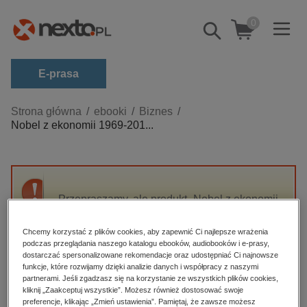
0
Pokaż/schowaj
wyszukiwarkę
E-prasa
Kategorie
Strona główna
ebooki
Biznes
Nobel z ekonomii 1969-201...
Zobacz wszystkie E-prasa
budownictwo, aranżacja wnętrz
biznesowe, branżowe, gospodarka
Przepraszamy, ale produkt „Nobel z ekonomii
darmowe wydania
1969-2011” nie jest dostępny.
dzienniki
Chcemy korzystać z plików cookies, aby zapewnić Ci najlepsze wrażenia
podczas przeglądania naszego katalogu ebooków, audiobooków i e-prasy,
edukacja
High-contrast mode
dostarczać spersonalizowane rekomendacje oraz udostępniać Ci najnowsze
hobby, sport, rozrywka
funkcje, które rozwijamy dzięki analizie danych i współpracy z naszymi
partnerami. Jeśli zgadzasz się na korzystanie ze wszystkich plików cookies,
Polecane
komputery, internet, technologie, informatyka
kliknij „Zaakceptuj wszystkie”. Możesz również dostosować swoje
preferencje, klikając „Zmień ustawienia”. Pamiętaj, że zawsze możesz