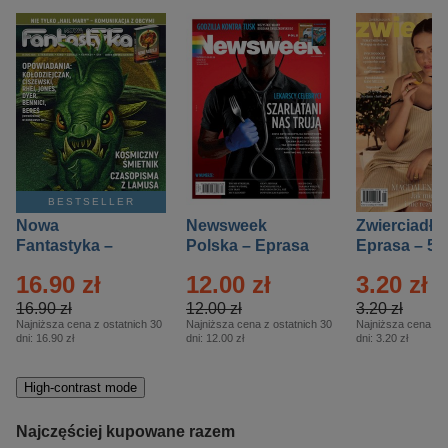
BESTSELLER
Nowa
Newsweek
Zwierciadło
Fantastyka –
Polska – Eprasa
Eprasa – 5/
Eprasa – 5/2026
– 13/2026
16.90 zł
12.00 zł
3.20 zł
16.90 zł
12.00 zł
3.20 zł
Najniższa cena z ostatnich 30
Najniższa cena z ostatnich 30
Najniższa cena z o
dni:
16.90 zł
dni:
12.00 zł
dni:
3.20 zł
High-contrast mode
Najczęściej kupowane razem