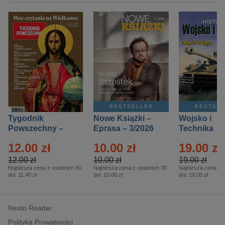
BESTSELLER
BESTSE
Tygodnik
Nowe Książki –
Wojsko i
Powszechny –
Eprasa – 3/2026
Technika
Eprasa – 14/2026
Historia – E
12.00 zł
10.00 zł
19.00 zł
– 2/2026
12.00 zł
10.00 zł
19.00 zł
Najniższa cena z ostatnich 30
Najniższa cena z ostatnich 30
Najniższa cena z o
dni:
11.40 zł
dni:
10.00 zł
dni:
19.00 zł
Nexto Reader
Polityka Prywatności