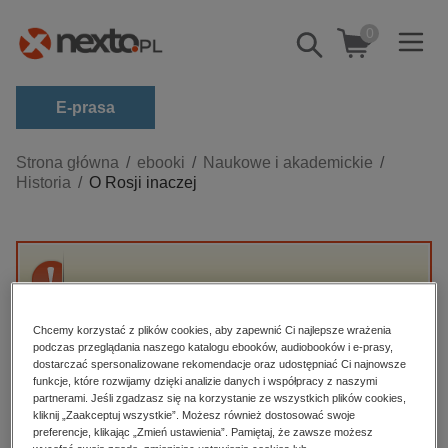
0
Pokaż/schowaj
wyszukiwarkę
E-prasa
Kategorie
Strona główna
ebooki
Naukowe i akademickie
Historia
O Rosji inaczej
Zobacz wszystkie E-prasa
budownictwo, aranżacja wnętrz
biznesowe, branżowe, gospodarka
Przepraszamy, ale produkt „O Rosji inaczej”
darmowe wydania
nie jest dostępny.
dzienniki
Chcemy korzystać z plików cookies, aby zapewnić Ci najlepsze wrażenia
podczas przeglądania naszego katalogu ebooków, audiobooków i e-prasy,
edukacja
dostarczać spersonalizowane rekomendacje oraz udostępniać Ci najnowsze
High-contrast mode
funkcje, które rozwijamy dzięki analizie danych i współpracy z naszymi
hobby, sport, rozrywka
partnerami. Jeśli zgadzasz się na korzystanie ze wszystkich plików cookies,
Polecane
kliknij „Zaakceptuj wszystkie”. Możesz również dostosować swoje
komputery, internet, technologie, informatyka
preferencje, klikając „Zmień ustawienia”. Pamiętaj, że zawsze możesz