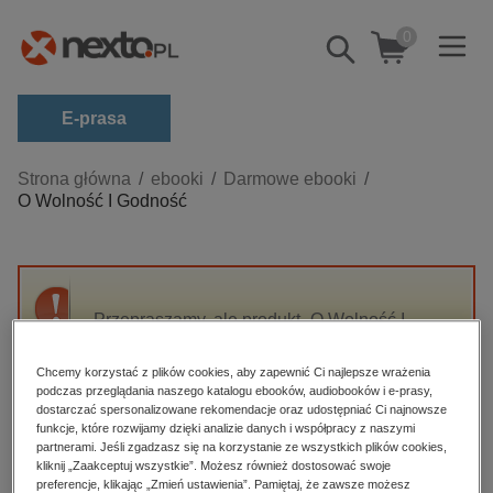
0
Pokaż/schowaj
wyszukiwarkę
E-prasa
Kategorie
Strona główna
ebooki
Darmowe ebooki
O Wolność I Godność
Zobacz wszystkie E-prasa
budownictwo, aranżacja wnętrz
biznesowe, branżowe, gospodarka
Przepraszamy, ale produkt „O Wolność I
darmowe wydania
Godność” nie jest dostępny.
dzienniki
Chcemy korzystać z plików cookies, aby zapewnić Ci najlepsze wrażenia
podczas przeglądania naszego katalogu ebooków, audiobooków i e-prasy,
edukacja
High-contrast mode
dostarczać spersonalizowane rekomendacje oraz udostępniać Ci najnowsze
hobby, sport, rozrywka
funkcje, które rozwijamy dzięki analizie danych i współpracy z naszymi
partnerami. Jeśli zgadzasz się na korzystanie ze wszystkich plików cookies,
Polecane
komputery, internet, technologie, informatyka
kliknij „Zaakceptuj wszystkie”. Możesz również dostosować swoje
preferencje, klikając „Zmień ustawienia”. Pamiętaj, że zawsze możesz