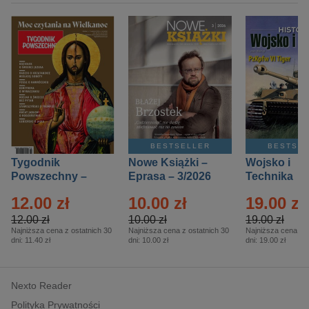
BESTSELLER
BESTSE
Tygodnik
Nowe Książki –
Wojsko i
Powszechny –
Eprasa – 3/2026
Technika
Eprasa – 14/2026
Historia – E
12.00 zł
10.00 zł
19.00 zł
– 2/2026
12.00 zł
10.00 zł
19.00 zł
Najniższa cena z ostatnich 30
Najniższa cena z ostatnich 30
Najniższa cena z o
dni:
11.40 zł
dni:
10.00 zł
dni:
19.00 zł
Nexto Reader
Polityka Prywatności