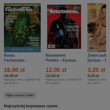
BESTSELLER
Nowa
Newsweek
Zwierciadło
Fantastyka –
Polska – Eprasa
Eprasa – 5/
Eprasa – 5/2026
– 13/2026
16.90 zł
12.00 zł
3.20 zł
16.90 zł
12.00 zł
3.20 zł
Najniższa cena z ostatnich 30
Najniższa cena z ostatnich 30
Najniższa cena z o
dni:
16.90 zł
dni:
12.00 zł
dni:
3.20 zł
High-contrast mode
Najczęściej kupowane razem