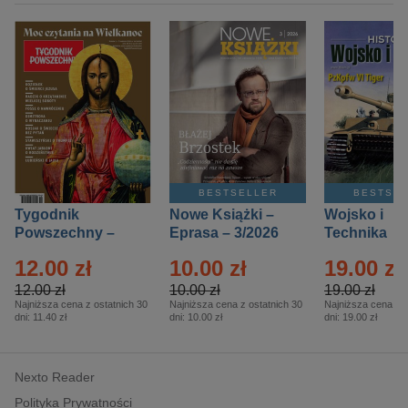
BESTSELLER
BESTSE
Tygodnik
Nowe Książki –
Wojsko i
Powszechny –
Eprasa – 3/2026
Technika
Eprasa – 14/2026
Historia – E
12.00 zł
10.00 zł
19.00 zł
– 2/2026
12.00 zł
10.00 zł
19.00 zł
Najniższa cena z ostatnich 30
Najniższa cena z ostatnich 30
Najniższa cena z o
dni:
11.40 zł
dni:
10.00 zł
dni:
19.00 zł
Nexto Reader
Polityka Prywatności