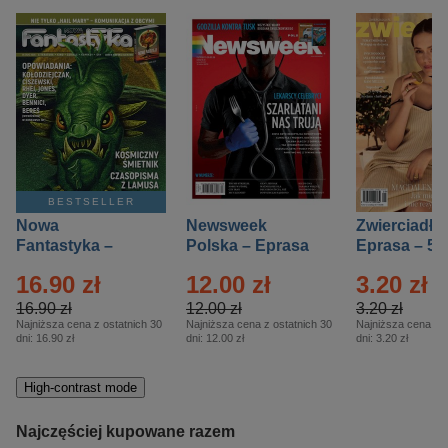
BESTSELLER
Nowa
Newsweek
Zwierciadło
Fantastyka –
Polska – Eprasa
Eprasa – 5/
Eprasa – 5/2026
– 13/2026
16.90 zł
12.00 zł
3.20 zł
16.90 zł
12.00 zł
3.20 zł
Najniższa cena z ostatnich 30
Najniższa cena z ostatnich 30
Najniższa cena z o
dni:
16.90 zł
dni:
12.00 zł
dni:
3.20 zł
High-contrast mode
Najczęściej kupowane razem