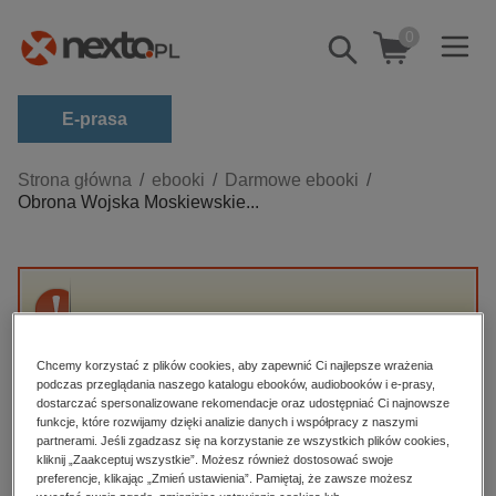
0
Pokaż/schowaj
wyszukiwarkę
E-prasa
Kategorie
Strona główna
ebooki
Darmowe ebooki
Obrona Wojska Moskiewskie...
Zobacz wszystkie E-prasa
budownictwo, aranżacja wnętrz
biznesowe, branżowe, gospodarka
Przepraszamy, ale produkt „Obrona Wojska
darmowe wydania
Moskiewskiego” nie jest dostępny.
dzienniki
Chcemy korzystać z plików cookies, aby zapewnić Ci najlepsze wrażenia
podczas przeglądania naszego katalogu ebooków, audiobooków i e-prasy,
edukacja
dostarczać spersonalizowane rekomendacje oraz udostępniać Ci najnowsze
High-contrast mode
funkcje, które rozwijamy dzięki analizie danych i współpracy z naszymi
hobby, sport, rozrywka
partnerami. Jeśli zgadzasz się na korzystanie ze wszystkich plików cookies,
Polecane
kliknij „Zaakceptuj wszystkie”. Możesz również dostosować swoje
komputery, internet, technologie, informatyka
preferencje, klikając „Zmień ustawienia”. Pamiętaj, że zawsze możesz