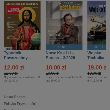
BESTSELLER
BESTSE
Tygodnik
Nowe Książki –
Wojsko i
Powszechny –
Eprasa – 3/2026
Technika
Eprasa – 14/2026
Historia – E
12.00 zł
10.00 zł
19.00 zł
– 2/2026
12.00 zł
10.00 zł
19.00 zł
Najniższa cena z ostatnich 30
Najniższa cena z ostatnich 30
Najniższa cena z o
dni:
11.40 zł
dni:
10.00 zł
dni:
19.00 zł
Nexto Reader
Polityka Prywatności