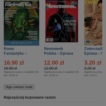
BESTSELLER
Nowa
Newsweek
Zwierciadło
Fantastyka –
Polska – Eprasa
Eprasa – 5/
Eprasa – 5/2026
– 13/2026
16.90 zł
12.00 zł
3.20 zł
16.90 zł
12.00 zł
3.20 zł
Najniższa cena z ostatnich 30
Najniższa cena z ostatnich 30
Najniższa cena z o
dni:
16.90 zł
dni:
12.00 zł
dni:
3.20 zł
High-contrast mode
Najczęściej kupowane razem