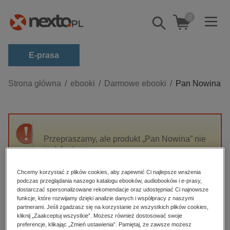
0
Pokaż/schowaj
wyszukiwarkę
E-prasa
Kategorie
Strona główna
ebooki
Darmowe ebooki
Pan Nowina
Zobacz wszystkie E-prasa
budownictwo, aranżacja wnętrz
biznesowe, branżowe, gospodarka
Przepraszamy, ale produkt „Pan Nowina” nie
jest dostępny.
darmowe wydania
dzienniki
Chcemy korzystać z plików cookies, aby zapewnić Ci najlepsze wrażenia
High-contrast mode
podczas przeglądania naszego katalogu ebooków, audiobooków i e-prasy,
edukacja
dostarczać spersonalizowane rekomendacje oraz udostępniać Ci najnowsze
hobby, sport, rozrywka
funkcje, które rozwijamy dzięki analizie danych i współpracy z naszymi
Polecane
partnerami. Jeśli zgadzasz się na korzystanie ze wszystkich plików cookies,
komputery, internet, technologie, informatyka
kliknij „Zaakceptuj wszystkie”. Możesz również dostosować swoje
preferencje, klikając „Zmień ustawienia”. Pamiętaj, że zawsze możesz