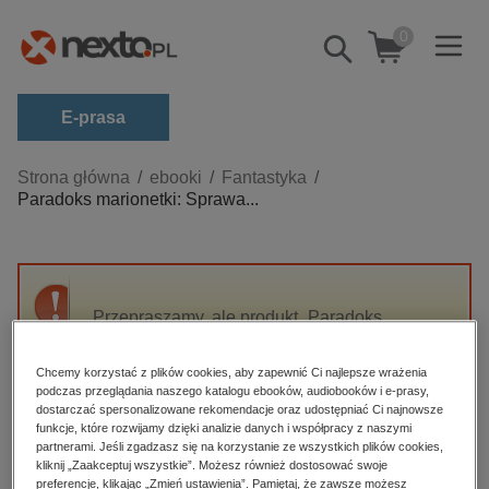
0
Pokaż/schowaj
wyszukiwarkę
E-prasa
Kategorie
Strona główna
ebooki
Fantastyka
Paradoks marionetki: Sprawa...
Zobacz wszystkie E-prasa
budownictwo, aranżacja wnętrz
biznesowe, branżowe, gospodarka
Przepraszamy, ale produkt „Paradoks
darmowe wydania
marionetki: Sprawa Króla Demonów” nie jest
dzienniki
dostępny.
Chcemy korzystać z plików cookies, aby zapewnić Ci najlepsze wrażenia
edukacja
podczas przeglądania naszego katalogu ebooków, audiobooków i e-prasy,
dostarczać spersonalizowane rekomendacje oraz udostępniać Ci najnowsze
High-contrast mode
hobby, sport, rozrywka
funkcje, które rozwijamy dzięki analizie danych i współpracy z naszymi
partnerami. Jeśli zgadzasz się na korzystanie ze wszystkich plików cookies,
komputery, internet, technologie, informatyka
kliknij „Zaakceptuj wszystkie”. Możesz również dostosować swoje
Polecane
preferencje, klikając „Zmień ustawienia”. Pamiętaj, że zawsze możesz