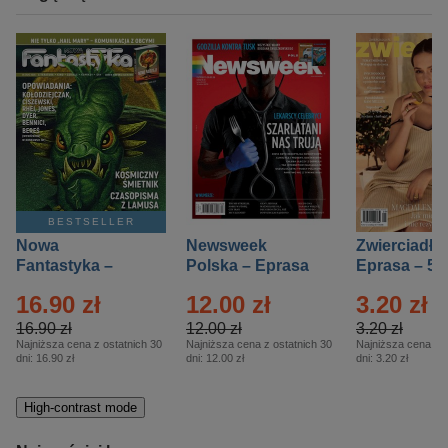
BESTSELLER
Nowa
Newsweek
Zwierciadło
Fantastyka –
Polska – Eprasa
Eprasa – 5/
Eprasa – 5/2026
– 13/2026
16.90 zł
12.00 zł
3.20 zł
16.90 zł
12.00 zł
3.20 zł
Najniższa cena z ostatnich 30
Najniższa cena z ostatnich 30
Najniższa cena z o
dni:
16.90 zł
dni:
12.00 zł
dni:
3.20 zł
High-contrast mode