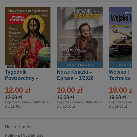
BESTSELLER
BESTSE
Tygodnik
Nowe Książki –
Wojsko i
Powszechny –
Eprasa – 3/2026
Technika
Eprasa – 14/2026
Historia – E
12.00 zł
10.00 zł
19.00 zł
– 2/2026
12.00 zł
10.00 zł
19.00 zł
Najniższa cena z ostatnich 30
Najniższa cena z ostatnich 30
Najniższa cena z o
dni:
11.40 zł
dni:
10.00 zł
dni:
19.00 zł
Nexto Reader
Polityka Prywatności