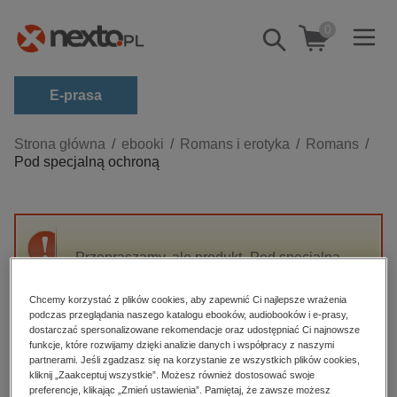
0
Pokaż/schowaj
wyszukiwarkę
E-prasa
Kategorie
Strona główna
ebooki
Romans i erotyka
Romans
Pod specjalną ochroną
Zobacz wszystkie E-prasa
budownictwo, aranżacja wnętrz
biznesowe, branżowe, gospodarka
Przepraszamy, ale produkt „Pod specjalną
darmowe wydania
ochroną” nie jest dostępny.
dzienniki
Chcemy korzystać z plików cookies, aby zapewnić Ci najlepsze wrażenia
podczas przeglądania naszego katalogu ebooków, audiobooków i e-prasy,
edukacja
High-contrast mode
dostarczać spersonalizowane rekomendacje oraz udostępniać Ci najnowsze
hobby, sport, rozrywka
funkcje, które rozwijamy dzięki analizie danych i współpracy z naszymi
partnerami. Jeśli zgadzasz się na korzystanie ze wszystkich plików cookies,
Polecane
komputery, internet, technologie, informatyka
kliknij „Zaakceptuj wszystkie”. Możesz również dostosować swoje
preferencje, klikając „Zmień ustawienia”. Pamiętaj, że zawsze możesz