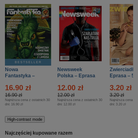
BESTSELLER
Nowa
Newsweek
Zwierciadło
Fantastyka –
Polska – Eprasa
Eprasa – 5/
Eprasa – 5/2026
– 13/2026
16.90 zł
12.00 zł
3.20 zł
16.90 zł
12.00 zł
3.20 zł
Najniższa cena z ostatnich 30
Najniższa cena z ostatnich 30
Najniższa cena z o
dni:
16.90 zł
dni:
12.00 zł
dni:
3.20 zł
High-contrast mode
Najczęściej kupowane razem