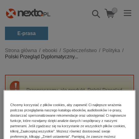
0
Pokaż/schowaj
wyszukiwarkę
E-prasa
Kategorie
Strona główna
ebooki
Społeczeństwo
Polityka
Polski Przegląd Dyplomatyczny...
Zobacz wszystkie E-prasa
budownictwo, aranżacja wnętrz
biznesowe, branżowe, gospodarka
Przepraszamy, ale produkt „Polski Przegląd
darmowe wydania
Dyplomatyczny 1/2021” nie jest dostępny.
dzienniki
Chcemy korzystać z plików cookies, aby zapewnić Ci najlepsze wrażenia
podczas przeglądania naszego katalogu ebooków, audiobooków i e-prasy,
edukacja
High-contrast mode
dostarczać spersonalizowane rekomendacje oraz udostępniać Ci najnowsze
hobby, sport, rozrywka
funkcje, które rozwijamy dzięki analizie danych i współpracy z naszymi
partnerami. Jeśli zgadzasz się na korzystanie ze wszystkich plików cookies,
Polecane
komputery, internet, technologie, informatyka
kliknij „Zaakceptuj wszystkie”. Możesz również dostosować swoje
preferencje, klikając „Zmień ustawienia”. Pamiętaj, że zawsze możesz