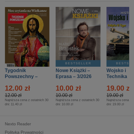
BESTSELLER
BESTSE
Tygodnik
Nowe Książki –
Wojsko i
Powszechny –
Eprasa – 3/2026
Technika
Eprasa – 14/2026
Historia – E
12.00 zł
10.00 zł
19.00 zł
– 2/2026
12.00 zł
10.00 zł
19.00 zł
Najniższa cena z ostatnich 30
Najniższa cena z ostatnich 30
Najniższa cena z o
dni:
11.40 zł
dni:
10.00 zł
dni:
19.00 zł
Nexto Reader
Polityka Prywatności