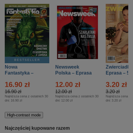
BESTSELLER
Nowa
Newsweek
Zwierciadło
Fantastyka –
Polska – Eprasa
Eprasa – 5/
Eprasa – 5/2026
– 13/2026
16.90 zł
12.00 zł
3.20 zł
16.90 zł
12.00 zł
3.20 zł
Najniższa cena z ostatnich 30
Najniższa cena z ostatnich 30
Najniższa cena z o
dni:
16.90 zł
dni:
12.00 zł
dni:
3.20 zł
High-contrast mode
Najczęściej kupowane razem