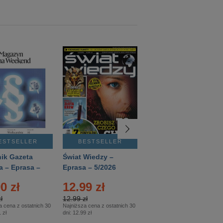
ESTSELLER
BESTSELLER
BESTSELLER
ik Gazeta
Świat Wiedzy –
T3 – Eprasa –
a – Eprasa –
Eprasa – 5/2026
4/2026
26
0 zł
12.99 zł
9.50 zł
ł
12.99 zł
9.50 zł
a cena z ostatnich 30
Najniższa cena z ostatnich 30
Najniższa cena z ostatnich 30
 zł
dni:
12.99 zł
dni:
11.90 zł