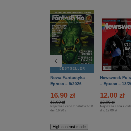
BESTSELLER
BESTSELLER
Deutsch Aktuell –
Nowa Fantastyka –
Newsweek Pols
Eprasa – 2/2026
Eprasa – 5/2026
– Eprasa – 13/2
16.90 zł
12.00 zł
16.90 zł
12.00 zł
Najniższa cena z ostatnich 30
Najniższa cena z osta
dni:
16.90 zł
dni:
12.00 zł
High-contrast mode