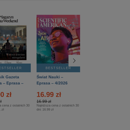
ESTSELLER
BESTSELLER
BESTSELLER
ik Gazeta
Świat Nauki –
Mówią Wieki –
a – Eprasa –
Eprasa – 4/2026
Eprasa – 3/2026
26
0 zł
16.99 zł
12.50 zł
ł
16.99 zł
12.50 zł
a cena z ostatnich 30
Najniższa cena z ostatnich 30
Najniższa cena z ostatnich 30
 zł
dni:
16.99 zł
dni:
12.50 zł