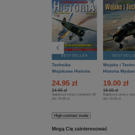
BESTSELLER
BESTSELLER
BESTSELL
Gość Niedzielny -
Technika
Wojsko i Techn
Warszawski –
Wojskowa Historia
Historia Wydan
Eprasa – 14/2026
– Eprasa – 2/2026
Specjalne – Ep
4.00 zł
24.95 zł
19.00 zł
– 2/2026
4.00 zł
24.95 zł
19.00 zł
Najniższa cena z ostatnich 30
Najniższa cena z ostatnich 30
Najniższa cena z osta
dni:
3.80 zł
dni:
24.95 zł
dni:
19.00 zł
High-contrast mode
Mogą Cię zainteresować