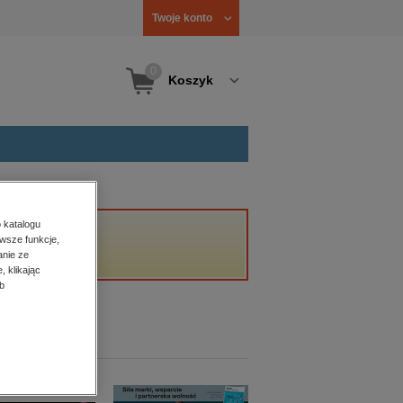
Twoje konto
0
Koszyk
 katalogu
wsze funkcje,
anie ze
, klikając
b