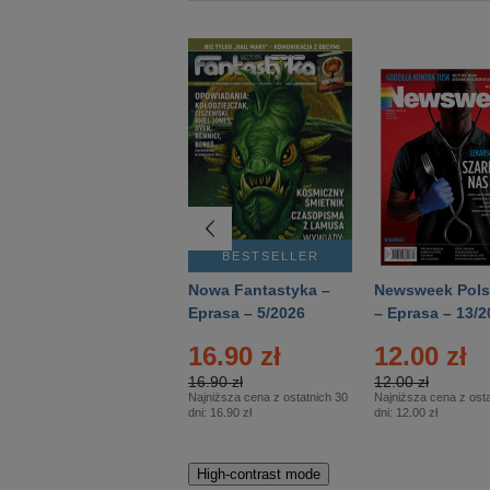
BESTSELLER
BESTSELLER
Deutsch Aktuell –
Nowa Fantastyka –
Newsweek Pols
Eprasa – 2/2026
Eprasa – 5/2026
– Eprasa – 13/2
16.90 zł
12.00 zł
16.90 zł
12.00 zł
Najniższa cena z ostatnich 30
Najniższa cena z osta
dni:
16.90 zł
dni:
12.00 zł
High-contrast mode