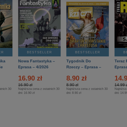
ER
BESTSELLER
BESTSELLER
B
ika
Nowa Fantastyka –
Tygodnik Do
Teraz 
ie
Eprasa – 4/2026
Rzeczy – Eprasa –
Eprasa
rasa
14/2026
16.90 zł
8.90 zł
14.9
16.90 zł
8.90 zł
14.99 z
tnich 30
Najniższa cena z ostatnich 30
Najniższa cena z ostatnich 30
Najniższ
dni:
16.90 zł
dni:
8.90 zł
dni:
14.99