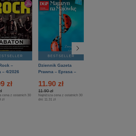
ESTSELLER
BESTSELLER
BESTSELLER
Rock –
Dziennik Gazeta
Świat Wiedzy
 – 4/2026
Prawna – Eprasa –
Historia – Eprasa –
83/2026
2/2026
9 zł
11.90 zł
13.99 zł
ł
11.90 zł
13.99 zł
a cena z ostatnich 30
Najniższa cena z ostatnich 30
Najniższa cena z ostatnich 30
 zł
dni:
11.31 zł
dni:
13.99 zł