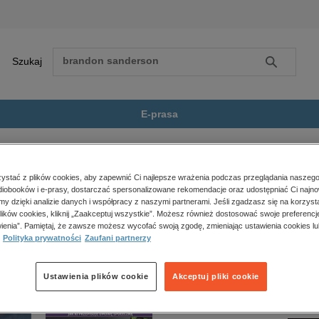
Szukaj
Szukaj
E-prasa
lskie Szczęście
Zobacz wszystkie E-prasa
polityka, społeczno-informacyjne
stać z plików cookies, aby zapewnić Ci najlepsze wrażenia podczas przeglądania naszego
iobooków i e-prasy, dostarczać spersonalizowane rekomendacje oraz udostępniać Ci najno
psychologiczne
cie” nie jest dostępny.
amy dzięki analizie danych i współpracy z naszymi partnerami. Jeśli zgadzasz się na korzyst
inne
lików cookies, kliknij „Zaakceptuj wszystkie”. Możesz również dostosować swoje preferencje
popularno-naukowe
ienia”. Pamiętaj, że zawsze możesz wycofać swoją zgodę, zmieniając ustawienia cookies lu
Polityka prywatności
Zaufani partnerzy
historia
zdrowie
religie
Ustawienia plików cookie
Akceptuj pliki cookie