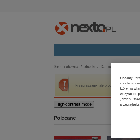
Kategorie
Strona główna
ebooki
Darmowe ebooki
Po
budownictwo, aranżacja wnętrz
Chcemy korzy
ebooków, aud
biznesowe, branżowe, gospodarka
Przepraszamy, ale produkt „Polskie Szczęś
które rozwij
darmowe wydania
wszystkich p
dzienniki
„Zmień ustaw
High-contrast mode
przeglądarki.
edukacja
hobby, sport, rozrywka
Polecane
komputery, internet, technologie,
informatyka
kobiece, lifestyle, kultura