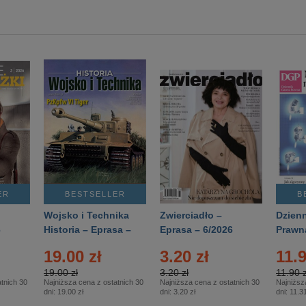
ER
BESTSELLER
B
Wojsko i Technika
Zwierciadło –
Dzienn
6
Historia – Eprasa –
Eprasa – 6/2026
Prawn
2/2026
74/20
19.00 zł
3.20 zł
11.9
19.00 zł
3.20 zł
11.90 z
tnich 30
Najniższa cena z ostatnich 30
Najniższa cena z ostatnich 30
Najniższ
dni:
19.00 zł
dni:
3.20 zł
dni:
11.31