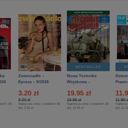
BESTSELLER
B
ka
Zwierciadło –
Nowa Technika
Dzienn
026
Eprasa – 5/2026
Wojskowa –
Prawn
Eprasa – 2/2026
65/20
3.20 zł
19.95 zł
11.9
3.20 zł
19.95 zł
11.90 z
tnich 30
Najniższa cena z ostatnich 30
Najniższa cena z ostatnich 30
Najniższ
dni:
3.20 zł
dni:
19.95 zł
dni:
11.31