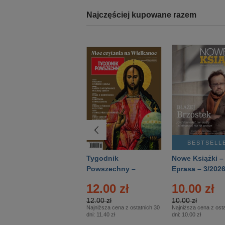
Najczęściej kupowane razem
BESTSELLER
BESTSELL
Technika
Tygodnik
Nowe Książki –
Wojskowa Historia
Powszechny –
Eprasa – 3/202
- Numer specjalny
Eprasa – 14/2026
12.00 zł
10.00 zł
– Eprasa – 2/2026
12.00 zł
10.00 zł
Najniższa cena z ostatnich 30
Najniższa cena z osta
dni:
11.40 zł
dni:
10.00 zł