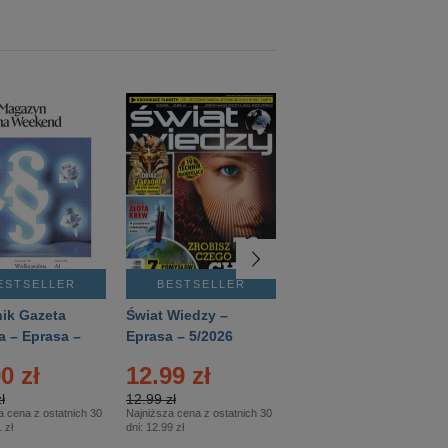
ESTSELLER
BESTSELLER
BESTSELLER
ik Gazeta
Świat Wiedzy –
T3 – Eprasa –
a – Eprasa –
Eprasa – 5/2026
4/2026
26
0 zł
12.99 zł
9.50 zł
ł
12.99 zł
9.50 zł
a cena z ostatnich 30
Najniższa cena z ostatnich 30
Najniższa cena z ostatnich 30
 zł
dni:
12.99 zł
dni:
11.90 zł