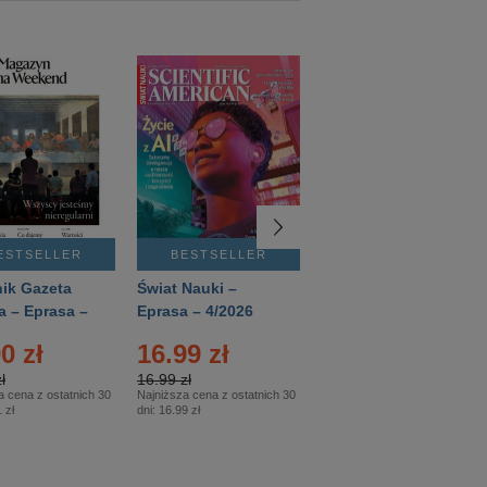
ESTSELLER
BESTSELLER
BESTSELLER
ik Gazeta
Świat Nauki –
Mówią Wieki –
a – Eprasa –
Eprasa – 4/2026
Eprasa – 3/2026
26
0 zł
16.99 zł
12.50 zł
ł
16.99 zł
12.50 zł
a cena z ostatnich 30
Najniższa cena z ostatnich 30
Najniższa cena z ostatnich 30
 zł
dni:
16.99 zł
dni:
12.50 zł