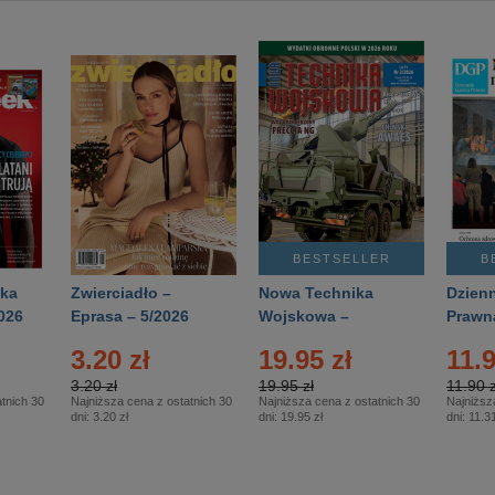
BESTSELLER
B
ka
Zwierciadło –
Nowa Technika
Dzienn
026
Eprasa – 5/2026
Wojskowa –
Prawn
Eprasa – 2/2026
65/20
3.20 zł
19.95 zł
11.9
3.20 zł
19.95 zł
11.90 z
tnich 30
Najniższa cena z ostatnich 30
Najniższa cena z ostatnich 30
Najniższ
dni:
3.20 zł
dni:
19.95 zł
dni:
11.31