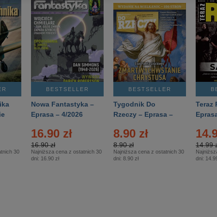
ER
BESTSELLER
BESTSELLER
B
ika
Nowa Fantastyka –
Tygodnik Do
Teraz 
ie
Eprasa – 4/2026
Rzeczy – Eprasa –
Eprasa
rasa
14/2026
16.90 zł
8.90 zł
14.9
16.90 zł
8.90 zł
14.99 z
tnich 30
Najniższa cena z ostatnich 30
Najniższa cena z ostatnich 30
Najniższ
dni:
16.90 zł
dni:
8.90 zł
dni:
14.99