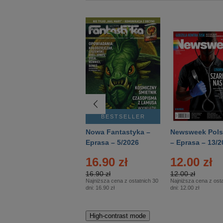
BESTSELLER
BESTSELLER
Deutsch Aktuell –
Nowa Fantastyka –
Newsweek Pols
Eprasa – 2/2026
Eprasa – 5/2026
– Eprasa – 13/2
16.90 zł
12.00 zł
16.90 zł
12.00 zł
Najniższa cena z ostatnich 30
Najniższa cena z osta
dni:
16.90 zł
dni:
12.00 zł
High-contrast mode