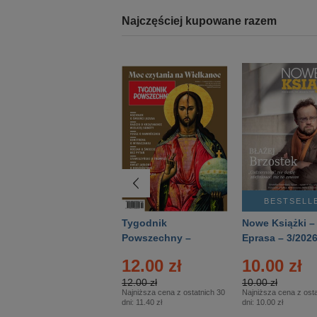
Najczęściej kupowane razem
BESTSELLER
BESTSELL
Technika
Tygodnik
Nowe Książki –
Wojskowa Historia
Powszechny –
Eprasa – 3/202
- Numer specjalny
Eprasa – 14/2026
12.00 zł
10.00 zł
– Eprasa – 2/2026
12.00 zł
10.00 zł
Najniższa cena z ostatnich 30
Najniższa cena z osta
dni:
11.40 zł
dni:
10.00 zł