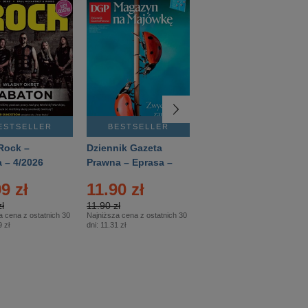
ESTSELLER
BESTSELLER
BESTSELLER
Rock –
Dziennik Gazeta
Świat Wiedzy
 – 4/2026
Prawna – Eprasa –
Historia – Eprasa –
83/2026
2/2026
9 zł
11.90 zł
13.99 zł
ł
11.90 zł
13.99 zł
a cena z ostatnich 30
Najniższa cena z ostatnich 30
Najniższa cena z ostatnich 30
 zł
dni:
11.31 zł
dni:
13.99 zł