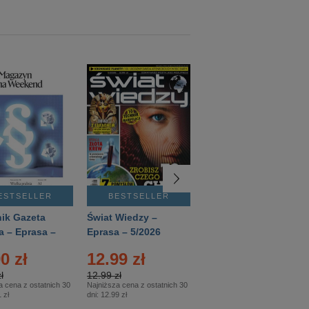
ESTSELLER
BESTSELLER
BESTSELLER
ik Gazeta
Świat Wiedzy –
T3 – Eprasa –
a – Eprasa –
Eprasa – 5/2026
4/2026
26
0 zł
12.99 zł
9.50 zł
ł
12.99 zł
9.50 zł
a cena z ostatnich 30
Najniższa cena z ostatnich 30
Najniższa cena z ostatnich 30
 zł
dni:
12.99 zł
dni:
11.90 zł