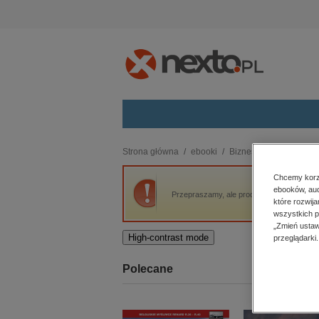
Kategorie
Strona główna
ebooki
Biznes
HR Kadry
budownictwo, aranżacja wnętrz
Chcemy korzy
ebooków, aud
biznesowe, branżowe, gospodarka
Przepraszamy, ale produkt „Potrącenia z w
które rozwij
darmowe wydania
wszystkich p
dzienniki
„Zmień ustaw
High-contrast mode
przeglądarki.
edukacja
hobby, sport, rozrywka
Polecane
komputery, internet, technologie,
informatyka
kobiece, lifestyle, kultura