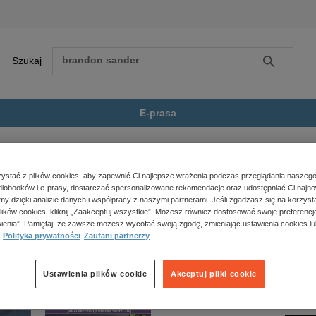
Szukaj
Szukaj
E-prasa
Potrącenia z wynagrodzeń i...
Zobacz wszystkie E-prasa
polityka, społeczno-informacyjne
stać z plików cookies, aby zapewnić Ci najlepsze wrażenia podczas przeglądania naszego
iobooków i e-prasy, dostarczać spersonalizowane rekomendacje oraz udostępniać Ci najno
psychologiczne
ynagrodzeń i zasiłków 2024” nie jest dostępny.
amy dzięki analizie danych i współpracy z naszymi partnerami. Jeśli zgadzasz się na korzyst
inne
lików cookies, kliknij „Zaakceptuj wszystkie”. Możesz również dostosować swoje preferencje
popularno-naukowe
ienia”. Pamiętaj, że zawsze możesz wycofać swoją zgodę, zmieniając ustawienia cookies lu
Polityka prywatności
Zaufani partnerzy
historia
zdrowie
religie
Ustawienia plików cookie
Akceptuj pliki cookie