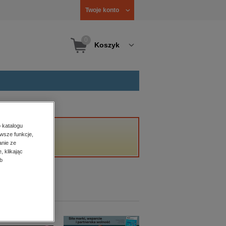
Twoje konto
0
Koszyk
 katalogu
wsze funkcje,
anie ze
, klikając
b