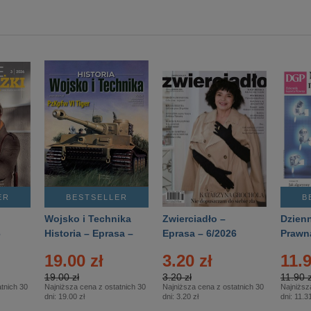
ER
BESTSELLER
B
Wojsko i Technika
Zwierciadło –
Dzienn
6
Historia – Eprasa –
Eprasa – 6/2026
Prawn
2/2026
74/20
19.00 zł
3.20 zł
11.9
19.00 zł
3.20 zł
11.90 z
tnich 30
Najniższa cena z ostatnich 30
Najniższa cena z ostatnich 30
Najniższ
dni:
19.00 zł
dni:
3.20 zł
dni:
11.31