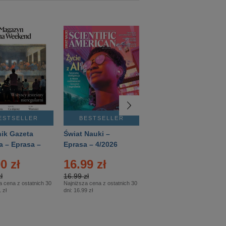
ESTSELLER
BESTSELLER
BESTSELLER
ik Gazeta
Świat Nauki –
Mówią Wieki –
a – Eprasa –
Eprasa – 4/2026
Eprasa – 3/2026
26
0 zł
16.99 zł
12.50 zł
ł
16.99 zł
12.50 zł
a cena z ostatnich 30
Najniższa cena z ostatnich 30
Najniższa cena z ostatnich 30
 zł
dni:
16.99 zł
dni:
12.50 zł