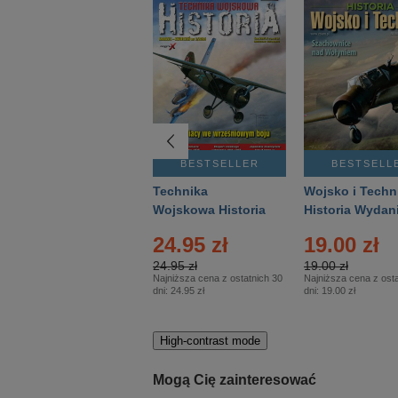
BESTSELLER
BESTSELLER
BESTSELL
Gość Niedzielny -
Technika
Wojsko i Techn
Warszawski –
Wojskowa Historia
Historia Wydan
Eprasa – 14/2026
– Eprasa – 2/2026
Specjalne – Ep
24.95 zł
19.00 zł
– 2/2026
24.95 zł
19.00 zł
Najniższa cena z ostatnich 30
Najniższa cena z osta
dni:
24.95 zł
dni:
19.00 zł
High-contrast mode
Mogą Cię zainteresować