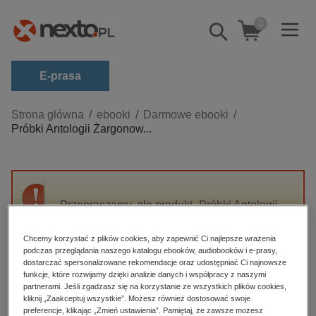
0
Pokaż/schowaj
wyszukiwarkę
E-prasa
Kategorie
Strona główna
ebooki
Darmowe ebooki
Próbki Antologii Żargonow...
Zobacz wszystkie E-prasa
budownictwo, aranżacja wnętrz
biznesowe, branżowe, gospodarka
Przepraszamy, ale produkt „Próbki Antologii
darmowe wydania
Żargonowej” nie jest dostępny.
dzienniki
Chcemy korzystać z plików cookies, aby zapewnić Ci najlepsze wrażenia
podczas przeglądania naszego katalogu ebooków, audiobooków i e-prasy,
edukacja
High-contrast mode
dostarczać spersonalizowane rekomendacje oraz udostępniać Ci najnowsze
hobby, sport, rozrywka
funkcje, które rozwijamy dzięki analizie danych i współpracy z naszymi
partnerami. Jeśli zgadzasz się na korzystanie ze wszystkich plików cookies,
Polecane
komputery, internet, technologie, informatyka
kliknij „Zaakceptuj wszystkie”. Możesz również dostosować swoje
preferencje, klikając „Zmień ustawienia”. Pamiętaj, że zawsze możesz