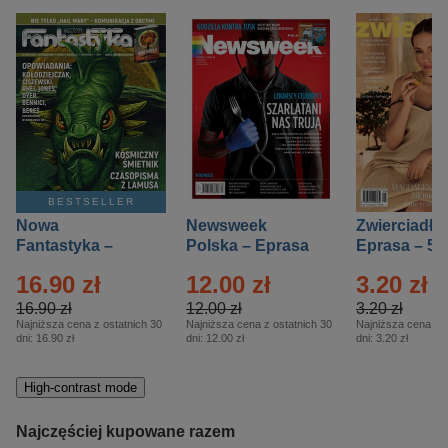
BESTSELLER
Nowa
Newsweek
Zwierciadło
Fantastyka –
Polska – Eprasa
Eprasa – 5/
Eprasa – 5/2026
– 13/2026
16.90 zł
12.00 zł
3.20 zł
16.90 zł
12.00 zł
3.20 zł
Najniższa cena z ostatnich 30
Najniższa cena z ostatnich 30
Najniższa cena z o
dni:
16.90 zł
dni:
12.00 zł
dni:
3.20 zł
High-contrast mode
Najczęściej kupowane razem