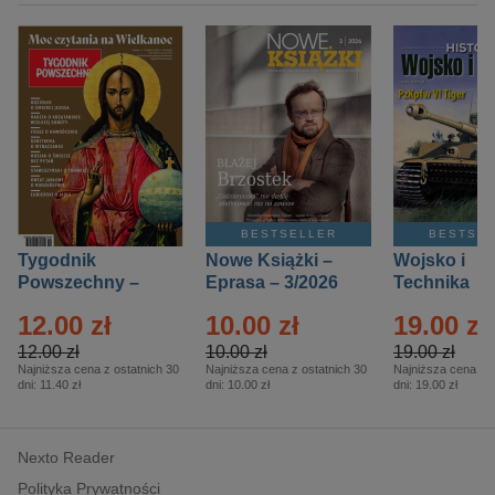
BESTSELLER
BESTSE
Tygodnik
Nowe Książki –
Wojsko i
Powszechny –
Eprasa – 3/2026
Technika
Eprasa – 14/2026
Historia – E
12.00 zł
10.00 zł
19.00 zł
– 2/2026
12.00 zł
10.00 zł
19.00 zł
Najniższa cena z ostatnich 30
Najniższa cena z ostatnich 30
Najniższa cena z o
dni:
11.40 zł
dni:
10.00 zł
dni:
19.00 zł
Nexto Reader
Polityka Prywatności