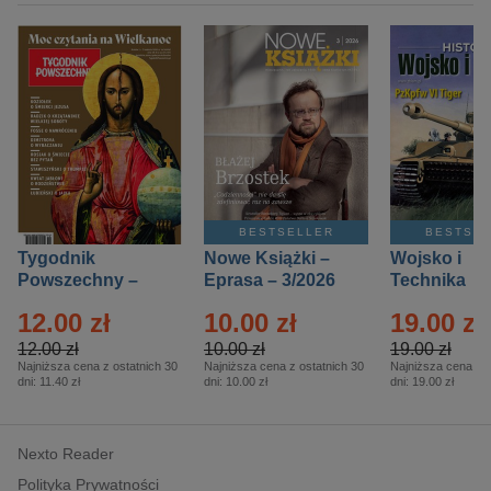
BESTSELLER
BESTSE
Tygodnik
Nowe Książki –
Wojsko i
Powszechny –
Eprasa – 3/2026
Technika
Eprasa – 14/2026
Historia – E
12.00 zł
10.00 zł
19.00 zł
– 2/2026
12.00 zł
10.00 zł
19.00 zł
Najniższa cena z ostatnich 30
Najniższa cena z ostatnich 30
Najniższa cena z o
dni:
11.40 zł
dni:
10.00 zł
dni:
19.00 zł
Nexto Reader
Polityka Prywatności