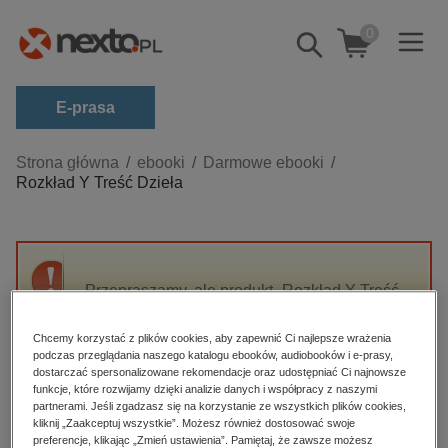
0
Pokaż/schowaj
wyszukiwarkę
E-prasa
Kategorie
Strona główna
ebooki
Darmowe ebooki
Rozkład Y Treść Dzieła
Zobacz wszystkie E-prasa
budownictwo, aranżacja wnętrz
biznesowe, branżowe, gospodarka
Przepraszamy, ale produkt „Rozkład Y Treść
darmowe wydania
Dzieła” nie jest dostępny.
dzienniki
Chcemy korzystać z plików cookies, aby zapewnić Ci najlepsze wrażenia
podczas przeglądania naszego katalogu ebooków, audiobooków i e-prasy,
edukacja
High-contrast mode
dostarczać spersonalizowane rekomendacje oraz udostępniać Ci najnowsze
hobby, sport, rozrywka
funkcje, które rozwijamy dzięki analizie danych i współpracy z naszymi
partnerami. Jeśli zgadzasz się na korzystanie ze wszystkich plików cookies,
Polecane
komputery, internet, technologie, informatyka
kliknij „Zaakceptuj wszystkie”. Możesz również dostosować swoje
preferencje, klikając „Zmień ustawienia”. Pamiętaj, że zawsze możesz