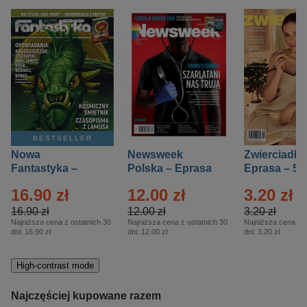
BESTSELLER
Nowa
Newsweek
Zwierciadło
Fantastyka –
Polska – Eprasa
Eprasa – 5/
Eprasa – 5/2026
– 13/2026
16.90 zł
12.00 zł
3.20 zł
16.90 zł
12.00 zł
3.20 zł
Najniższa cena z ostatnich 30
Najniższa cena z ostatnich 30
Najniższa cena z o
dni:
16.90 zł
dni:
12.00 zł
dni:
3.20 zł
High-contrast mode
Najczęściej kupowane razem