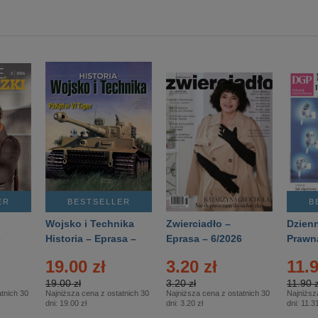
ER
BESTSELLER
B
Wojsko i Technika
Zwierciadło –
Dzienn
6
Historia – Eprasa –
Eprasa – 6/2026
Prawn
2/2026
74/20
19.00 zł
3.20 zł
11.9
19.00 zł
3.20 zł
11.90 z
tnich 30
Najniższa cena z ostatnich 30
Najniższa cena z ostatnich 30
Najniższ
dni:
19.00 zł
dni:
3.20 zł
dni:
11.31