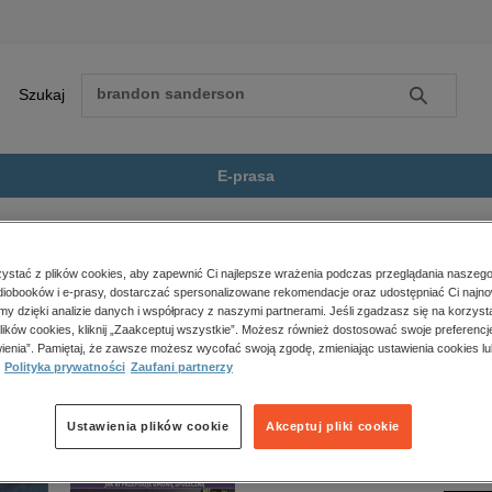
Szukaj
Szukaj
E-prasa
ne drogi
Zobacz wszystkie E-prasa
polityka, społeczno-informacyjne
stać z plików cookies, aby zapewnić Ci najlepsze wrażenia podczas przeglądania naszego
iobooków i e-prasy, dostarczać spersonalizowane rekomendacje oraz udostępniać Ci najno
psychologiczne
” nie jest dostępny.
amy dzięki analizie danych i współpracy z naszymi partnerami. Jeśli zgadzasz się na korzyst
inne
lików cookies, kliknij „Zaakceptuj wszystkie”. Możesz również dostosować swoje preferencje
popularno-naukowe
ienia”. Pamiętaj, że zawsze możesz wycofać swoją zgodę, zmieniając ustawienia cookies lu
Polityka prywatności
Zaufani partnerzy
historia
zdrowie
religie
Ustawienia plików cookie
Akceptuj pliki cookie