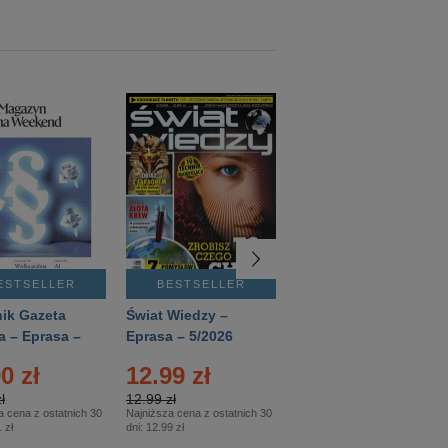
ESTSELLER
BESTSELLER
BESTSELLER
ik Gazeta
Świat Wiedzy –
T3 – Eprasa –
a – Eprasa –
Eprasa – 5/2026
4/2026
26
0 zł
12.99 zł
9.50 zł
ł
12.99 zł
9.50 zł
a cena z ostatnich 30
Najniższa cena z ostatnich 30
Najniższa cena z ostatnich 30
 zł
dni:
12.99 zł
dni:
11.90 zł