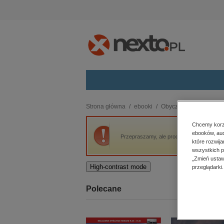
Kategorie
Strona główna
ebooki
Obyczajowe
Rozstaj
budownictwo, aranżacja wnętrz
Chcemy korzy
ebooków, aud
biznesowe, branżowe, gospodarka
Przepraszamy, ale produkt „Rozstajne drogi
które rozwij
darmowe wydania
wszystkich p
dzienniki
„Zmień ustaw
High-contrast mode
przeglądarki.
edukacja
hobby, sport, rozrywka
Polecane
komputery, internet, technologie,
informatyka
kobiece, lifestyle, kultura