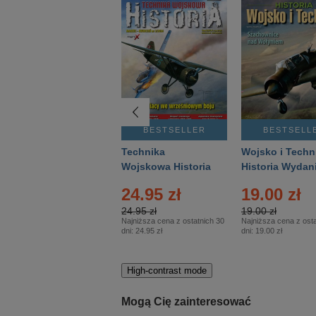
BESTSELLER
BESTSELLER
BESTSELL
Gość Niedzielny -
Technika
Wojsko i Techn
Warszawski –
Wojskowa Historia
Historia Wydan
Eprasa – 14/2026
– Eprasa – 2/2026
Specjalne – Ep
24.95 zł
19.00 zł
– 2/2026
24.95 zł
19.00 zł
Najniższa cena z ostatnich 30
Najniższa cena z osta
dni:
24.95 zł
dni:
19.00 zł
High-contrast mode
Mogą Cię zainteresować