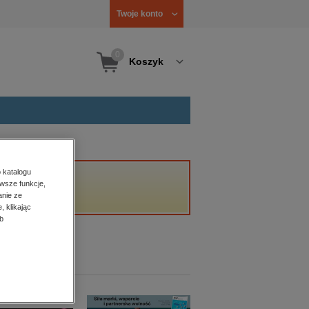
Twoje konto
0
Koszyk
 katalogu
wsze funkcje,
anie ze
, klikając
b