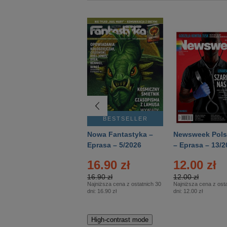
BESTSELLER
BESTSELLER
Deutsch Aktuell –
Nowa Fantastyka –
Newsweek Pols
Eprasa – 2/2026
Eprasa – 5/2026
– Eprasa – 13/2
16.90 zł
12.00 zł
16.90 zł
12.00 zł
Najniższa cena z ostatnich 30
Najniższa cena z osta
dni:
16.90 zł
dni:
12.00 zł
High-contrast mode