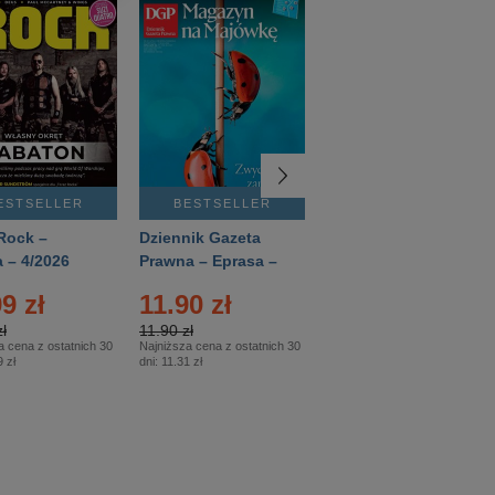
ESTSELLER
BESTSELLER
BESTSELLER
Rock –
Dziennik Gazeta
Świat Wiedzy
 – 4/2026
Prawna – Eprasa –
Historia – Eprasa –
83/2026
2/2026
9 zł
11.90 zł
13.99 zł
ł
11.90 zł
13.99 zł
a cena z ostatnich 30
Najniższa cena z ostatnich 30
Najniższa cena z ostatnich 30
 zł
dni:
11.31 zł
dni:
13.99 zł