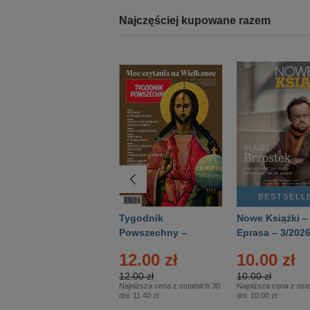
Najczęściej kupowane razem
BESTSELLER
BESTSELL
Technika
Tygodnik
Nowe Książki –
Wojskowa Historia
Powszechny –
Eprasa – 3/202
- Numer specjalny
Eprasa – 14/2026
12.00 zł
10.00 zł
– Eprasa – 2/2026
12.00 zł
10.00 zł
Najniższa cena z ostatnich 30
Najniższa cena z osta
dni:
11.40 zł
dni:
10.00 zł