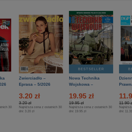
BESTSELLER
B
ka
Zwierciadło –
Nowa Technika
Dzienn
026
Eprasa – 5/2026
Wojskowa –
Prawn
Eprasa – 2/2026
65/20
3.20 zł
19.95 zł
11.9
3.20 zł
19.95 zł
11.90 z
tnich 30
Najniższa cena z ostatnich 30
Najniższa cena z ostatnich 30
Najniższ
dni:
3.20 zł
dni:
19.95 zł
dni:
11.31