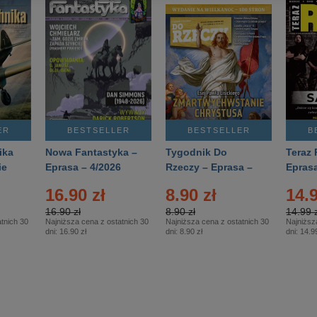
ER
BESTSELLER
BESTSELLER
B
ika
Nowa Fantastyka –
Tygodnik Do
Teraz 
ie
Eprasa – 4/2026
Rzeczy – Eprasa –
Eprasa
rasa
14/2026
16.90 zł
8.90 zł
14.9
16.90 zł
8.90 zł
14.99 z
tnich 30
Najniższa cena z ostatnich 30
Najniższa cena z ostatnich 30
Najniższ
dni:
16.90 zł
dni:
8.90 zł
dni:
14.99