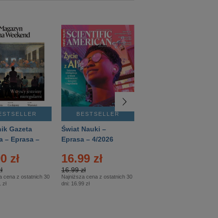
ESTSELLER
BESTSELLER
BESTSELLER
ik Gazeta
Świat Nauki –
Mówią Wieki –
a – Eprasa –
Eprasa – 4/2026
Eprasa – 3/2026
26
0 zł
16.99 zł
12.50 zł
ł
16.99 zł
12.50 zł
a cena z ostatnich 30
Najniższa cena z ostatnich 30
Najniższa cena z ostatnich 30
 zł
dni:
16.99 zł
dni:
12.50 zł